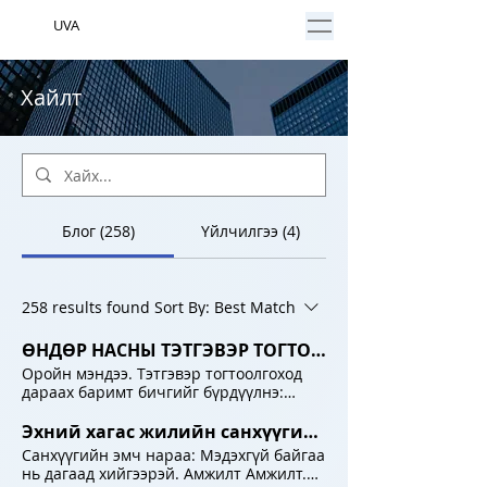
UVA
Хайлт
Блог (258)
Үйлчилгээ (4)
258 results found
Sort By:
Best Match
ӨНДӨР НАСНЫ ТЭТГЭВЭР ТОГТООЛГОХОД БҮРДҮҮЛЭХ БАРИМТ БИЧИГ
Оройн мэндээ. Тэтгэвэр тогтоолгоход
дараах баримт бичгийг бүрдүүлнэ:
Тэтгэвэр тогтоолгохыг хүссэн өргөдөл /
гараар дэлгэрэнгүй бичих/
Эхний хагас жилийн санхүүгийн тайлангаа дагаад шивээд илгээгээрэй.
Хөдөлмөрийн дэвтэр /Шаардлагатай
Санхүүгийн эмч нараа: Мэдэхгүй байгаа
бол тушаалын хуулбар, шүүхийн
нь дагаад хийгээрэй. Амжилт Амжилт.
шийдвэр/ Нийгмийн даатгалын дэвтэр /