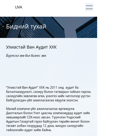
UVA
Бидний тухай
Улиастай Ван Аудит ХХК
Б
үртгэл зөв бол бизнес зөв
“Улиастай Ван Аудит” ХХК нь 2011 онд аудит ба
баталгаажуулалт, санхүү болон татварын тайлан гаргах,
санхүүгийн зөвлөгөө өгөх, үнэлгээ хийх чиглэлээр үүсгэн
байгуулагдан үйл ажиллагаагаа явуулж эхэлсэн.
Манай компани үйл ажиллагаагаа өргөжүүлж
Даатгалын болон Үнэт цаасны компаниудад аудит хийх
зөвшөөрлийг СЗХ-ноос авсан. Түүнчлэн Үндэсний
Аудитын Газартай гэрээ байгуулан төрийн өмчит болон
төсөвт албан газруудад 12 дахь жилдээ санхүүгийн
тайлангийн аудит хийж байна.