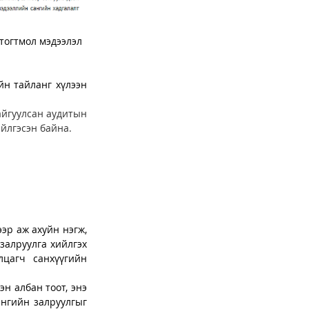
тогтмол мэдээлэл 
н тайланг хүлээн 
айгуулсан аудитын 
йлгэсэн байна.
эр аж ахуйн нэгж, 
залруулга хийлгэх 
цагч санхүүгийн 
н албан тоот, энэ 
нгийн залруулгыг 