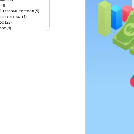
(4)
4 posts
йн газрын тогтоол
(5)
5 posts
ын тогтоол
(1)
1 post
оо
(23)
23 posts
арт
(8)
8 posts