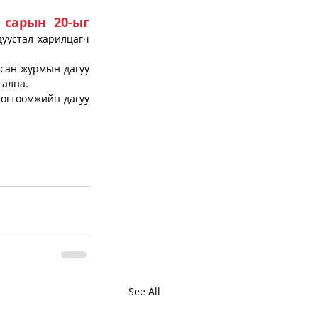
 сарын 20-ыг 
уустал харилцагч 
сан журмын дагуу 
гална.
огтоомжийн дагуу 
See All