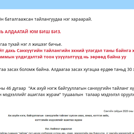
н баталгаажсан тайлангуудаа нэг хараарай. 
Ь АЛДААТАЙ ЮМ БИШ БИЗ.  
гаа тухай нэг л жишээг бичье. 
т дахь Санхүүгийн тайлангийн эхний үлэгдэл таны байнга х
ммын үлдэгдэлтэй тоон үзүүлэлтүүд нь зөрөөд байна уу
гаа засах боломж байна. Алдаагаа засах хугацаа ердөө таньд 30 
ы 46 дугаар  "Аж ахуй нэгж байгууллагын санхүүгийн тайланг хүл
йн мэдээллийг ашиглах журам" тушаалын  талаар мэдээлэл оруулж