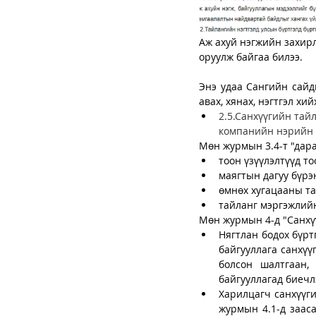
Аж ахуй нэгжийн захирл
оруулж байгаа билээ.
Энэ удаа Сангийн сайд
авах, хянах, нэгтгэл хи
2.5.Санхүүгийн тайл
компанийн нэрийн б
Мөн журмын 3.4-т "дара
тоон үзүүлэлтүүд т
маягтын дагуу бүрэн
өмнөх хугацааны та
тайланг мэргэжлийн
Мөн журмын 4-д "Санхүү
Нягтлан бодох бүрт
байгууллага санхүүг
болсон шалтгаан, 
байгууллагад биечл
Харилцагч санхүүги
журмын 4.1-д зааса