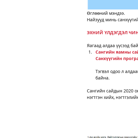
Өглөөний мэндээ. 
Найзууд минь санхүүгий
ЭХНИЙ ҮЛДЭГДЭЛ ЧИН
Яагаад алдаа үүсээд бай
Сангийн яамны сай
Санхүүгийн програ
Тэгвэл одоо л алдаа
байна. 
Сангийн сайдын 2020 он
нэгтгэн хийх, нэгтгэли