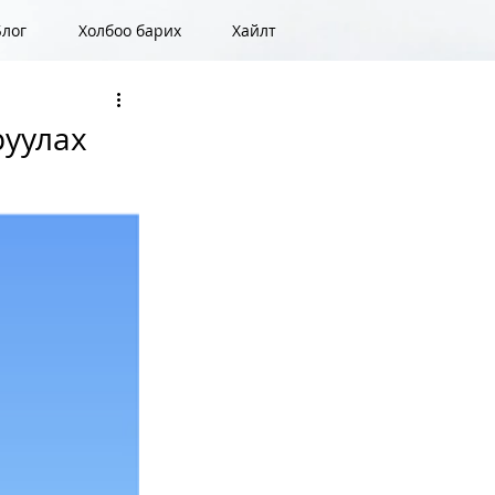
Блог
Холбоо барих
Хайлт
руулах