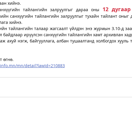
аан хийнэ.
12 дугаар
нхүүгийн тайлангийн залруулгыг дараа оны 
лийн санхүүгийн тайлангийн залруулгыг тухайн тайлант оныг д
лага хийнэ.
ийн тайлангийн талаар жагсаалт үйлдэн энэ журмын 3.10-д заа
л байдлаар ирүүлсэн санхүүгийн тайлангийн хамт архивлан хад
ж ахуй нэгж, байгууллага, албан тушаалтанд холбогдох хууль т
 өгнө. 
alinfo.mn/mn/detail?lawId=210883