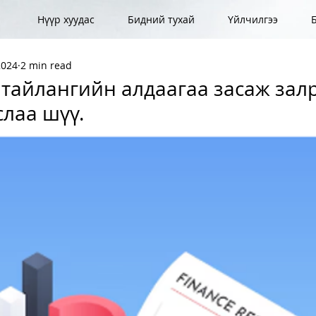
Нүүр хуудас
Бидний тухай
Үйлчилгээ
2024
2 min read
тайлангийн алдаагаа засаж зал
слаа шүү.