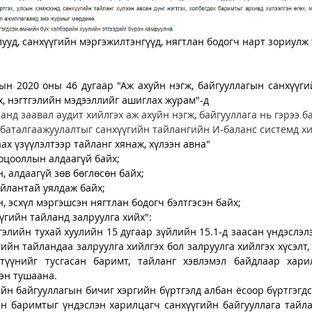
ууд, санхүүгийн мэргэжилтэнгүүд, нягтлан бодогч нарт зориулж 
ын 2020 оны 46 дугаар "Аж ахуйн нэгж, байгууллагын санхүүгий
йх, нэгтгэлийн мэдээллийг ашиглах журам"-д
анд заавал аудит хийлгэх аж ахуйн нэгж, байгууллага нь гэрээ б
аталгаажуулалтыг санхүүгийн тайлангийн И-баланс системд хи
ах үзүүлэлтээр тайланг хянаж, хүлээн авна"
ооцооллын алдаагүй байх;
, алдаагүй зөв бөглөсөн байх;
йлантай уялдаж байх;
, эсхүл мэргэшсэн нягтлан бодогч бэлтгэсэн байх;
гийн тайланд залруулга хийх":
гэлийн тухай хуулийн 15 дугаар зүйлийн 15.1-д заасан үндэслэлэ
ийн тайландаа залруулга хийлгэх бол залруулга хийлгэх хүсэлт, 
түүнийг тусгасан баримт, тайланг хэвлэмэл байдлаар харил
эн тушаана.
йн байгууллагын бичиг хэргийн бүртгэлд албан ёсоор бүртгэгдсэ
н баримтыг үндэслэн харилцагч санхүүгийн байгууллага тайла