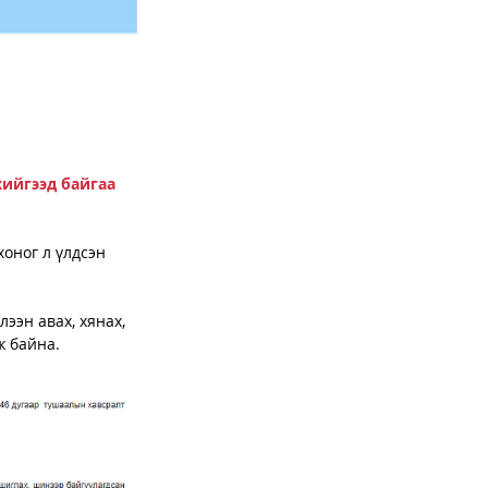
ийгээд байгаа 
хоног л үлдсэн 
ээн авах, хянах, 
 байна. 