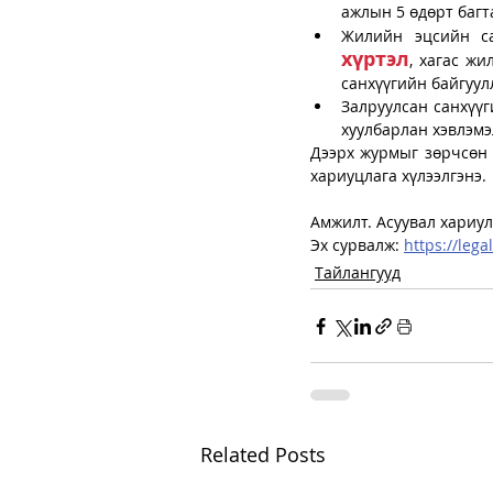
ажлын 5 өдөрт багт
Жилийн эцсийн са
хүртэл
, хагас жи
санхүүгийн байгуул
Залруулсан санхүүг
хуулбарлан хэвлэмэ
Дээрх журмыг зөрчсөн а
хариуцлага хүлээлгэнэ.
Амжилт. Асуувал хариулт
Эх сурвалж: 
https://leg
Тайлангууд
Related Posts