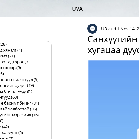
UVA
UB audit
Nov 14, 
Санхүүгийн 
(28)
28 posts
хугацаа дуу
д хяналт
(4)
4 posts
римт
(21)
21 posts
+хятад+орос
(7)
7 posts
а татвар
(3)
3 posts
25)
25 posts
 шатны маягтууд
(9)
9 posts
өнгийн аудит
(49)
49 posts
ы бичилтүүд
(31)
31 posts
нгууд
(69)
69 posts
н баримт бичиг
(81)
81 posts
тай холбоотой
(36)
36 posts
үгийн мэргэжил
(16)
16 posts
0)
10 posts
р
(42)
42 posts
т хариулт
(5)
5 posts
рлөл
(2)
2 posts