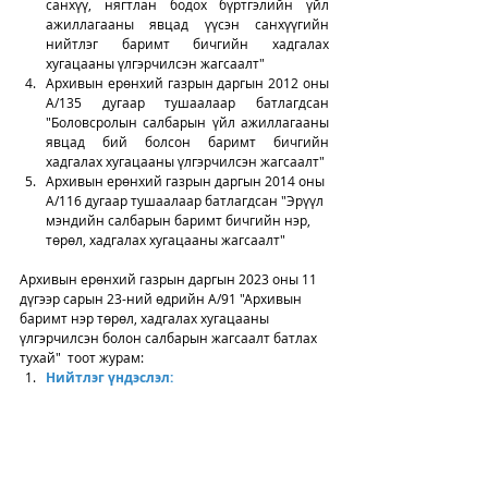
санхүү, нягтлан бодох бүртгэлийн үйл 
ажиллагааны явцад үүсэн санхүүгийн 
нийтлэг баримт бичгийн хадгалах 
хугацааны үлгэрчилсэн жагсаалт"
Архивын ерөнхий газрын даргын 2012 оны 
А/135 дугаар тушаалаар батлагдсан 
"Боловсролын салбарын үйл ажиллагааны 
явцад бий болсон баримт бичгийн 
хадгалах хугацааны үлгэрчилсэн жагсаалт"
Архивын ерөнхий газрын даргын 2014 оны 
А/116 дугаар тушаалаар батлагдсан "Эрүүл 
мэндийн салбарын баримт бичгийн нэр, 
төрөл, хадгалах хугацааны жагсаалт"
Архивын ерөнхий газрын даргын 2023 оны 11 
дүгээр сарын 23-ний өдрийн А/91 "Архивын 
баримт нэр төрөл, хадгалах хугацааны 
үлгэрчилсэн болон салбарын жагсаалт батлах 
тухай"  тоот журам: 
Нийтлэг үндэслэл: