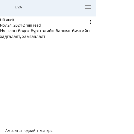
UVA
UB audit
Nov 24, 2024
2 min read
Нягтлан бодох бүртгэлийн баримт бичгийн
хадгалалт, хамгаалалт
Амралтын өдрийн  мэндээ. 