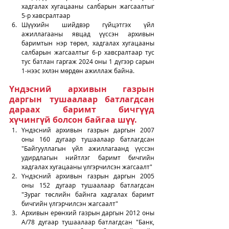
хадгалах хугацааны салбарын жагсаалтыг 
5-р хавсралтаар
Шүүхийн шийдвэр гүйцэтгэх үйл 
ажиллагааны явцад үүссэн архивын 
баримтын нэр төрөл, хадгалах хугацааны 
салбарын жагсаалтыг 6-р хавсралтаар тус 
тус батлан гаргаж 2024 оны 1 дүгээр сарын 
1-нээс эхлэн мөрдөн ажиллаж байна. 
Үндэсний архивын газрын 
даргын тушаалаар батлагдсан 
дараах баримт бичгүүд 
хүчингүй болсон байгаа шүү. 
Үндэсний архивын газрын даргын 2007 
оны 160 дугаар тушаалаар батлагдсан 
"Байгууллагын үйл ажиллагаанд үүссэн 
удирдлагын нийтлэг баримт бичгийн 
хадгалах хугацааны үлгэрчилсэн жагсаалт"
Үндэсний архивын газрын даргын 2005 
оны 152 дугаар тушаалаар батлагдсан 
"Зураг төслийн байнга хадгалах баримт 
бичгийн үлгэрчилсэн жагсаалт"
Архивын ерөнхий газрын даргын 2012 оны 
А/78 дугаар тушаалаар батлагдсан "Банк, 