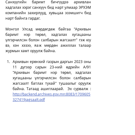
Санхүүгийн баримт бичгүүдээ архивлан 
хадгалах хэрэг санхүүч бид нарт улмаар ЭРХЭМ 
компанийн захирлууд, хувьцаа эзэмшигч бид 
нарт байнга гардаг. 
Монгол Улсад мөрдөгдөж байгаа "Архивын 
баримт нэр төрөл, хадгалах хугацааны 
үлгэрчилсэн болон салбарын жагсаалт" гэж юу 
вэ, хэн хэзээ, яаж мөрдөн ажиллах талаар 
журмын хамт оруулж байна.  
Архивын ерөнхий газрын даргын 2023 оны 
11 дүгээр сарын 23-ний өдрийн А/91 
"Архивын баримт нэр төрөл, хадгалах 
хугацааны үлгэрчилсэн болон салбарын 
жагсаалт батлах тухай" тушаалыг оруулж 
байна. Татаад ашиглаарай.  Эх сурвалж : 
http://backend.archives.gov.mn:8083/1709605
327419jagsaalt.pdf