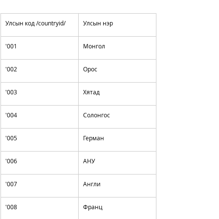
Улсын код /countryid/
Улсын нэр
'001
Монгол
'002
Орос
'003
Хятад
'004
Солонгос
'005
Герман
'006
АНУ
'007
Англи
'008
Франц