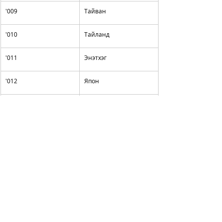
'009
Тайван
'010
Тайланд
'011
Энэтхэг
'012
Япон
'013
Польш
'014
Итали
'015
Австрали
'016
Вьетнам
'017
Казакстан
'018
Бусад