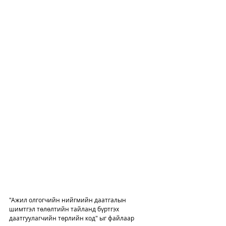
"Ажил олгогчийн нийгмийн даатгалын 
шимтгэл төлөлтийн тайланд бүртгэх 
даатгуулагчийн төрлийн код" ыг файлаар 