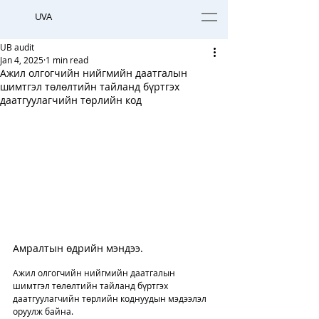
UVA
UB audit
Jan 4, 2025
1 min read
Ажил олгогчийн нийгмийн даатгалын
шимтгэл төлөлтийн тайланд бүртгэх
даатгуулагчийн төрлийн код
Амралтын өдрийн мэндээ. 
Ажил олгогчийн нийгмийн даатгалын 
шимтгэл төлөлтийн тайланд бүртгэх 
даатгуулагчийн төрлийн коднуудын мэдээлэл 
оруулж байна. 