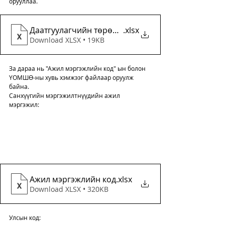
орууллаа. 
Даатгуулагчийн төрөл 20241125
.xlsx
Download XLSX • 19KB
За дараа нь "Ажил мэргэжлийн код" ын болон 
ҮОМШӨ-ны хувь хэмжээг файлаар оруулж 
байна. 
Санхүүгийн мэргэжилтнүүдийн ажил 
мэргэжил: 
Ажил мэргэжлийн код
.xlsx
Download XLSX • 320KB
Улсын код: 