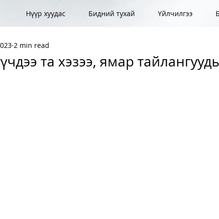
Нүүр хуудас
Бидний тухай
Үйлчилгээ
2023
2 min read
үчдээ та хэзээ, ямар тайлангууды