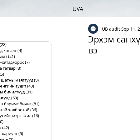
UVA
UB audit
Sep 11, 
Эрхэм санхү
(28)
28 posts
вэ
д хяналт
(4)
4 posts
римт
(21)
21 posts
+хятад+орос
(7)
7 posts
а татвар
(3)
3 posts
25)
25 posts
 шатны маягтууд
(9)
9 posts
өнгийн аудит
(49)
49 posts
ы бичилтүүд
(31)
31 posts
нгууд
(69)
69 posts
н баримт бичиг
(81)
81 posts
тай холбоотой
(36)
36 posts
үгийн мэргэжил
(16)
16 posts
0)
10 posts
р
(42)
42 posts
т хариулт
(5)
5 posts
рлөл
(2)
2 posts