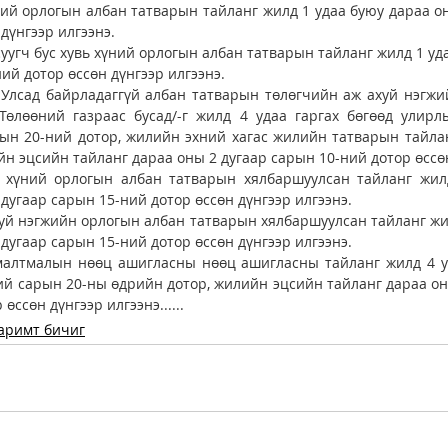
ний орлогын албан татварын тайланг жилд 1 удаа буюу дараа он
дүнгээр илгээнэ. 
уугч бус хувь хүний орлогын албан татварын тайланг жилд 1 уда
ий дотор өссөн дүнгээр илгээнэ. 
 Улсад байрладаггүй албан татварын төлөгчийн аж ахуй нэгжи
Төлөөний газраас бусад/-г жилд 4 удаа гаргах бөгөөд улирл
ын 20-ний дотор, жилийн эхний хагас жилийн татварын тайлан
ь хүний орлогын албан татварын хялбаршуулсан тайланг жилд
 дугаар сарын 15-ний дотор өссөн дүнгээр илгээнэ. 
хуй нэгжийн орлогын албан татварын хялбаршуулсан тайланг жилд
 дугаар сарын 15-ний дотор өссөн дүнгээр илгээнэ. 
малтмалын нөөц ашигласны нөөц ашигласны тайланг жилд 4 уд
й сарын 20-ны өдрийн дотор, жилийн эцсийн тайланг дараа оны
өссөн дүнгээр илгээнэ......
аримт бичиг