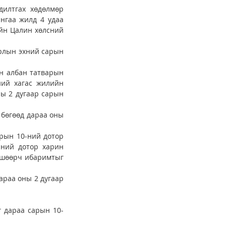
илтгах хөдөлмөр 
нгаа жилд 4 удаа 
йн Цалин хөлсний 
рлын эхний сарын 
н албан татварын 
ий хагас жилийн 
ы 2 дугаар сарын 
бөгөөд дараа оны 
рын 10-ний дотор 
ний дотор харин 
вшөөрч ибаримтыг 
араа оны 2 дугаар 
г дараа сарын 10-