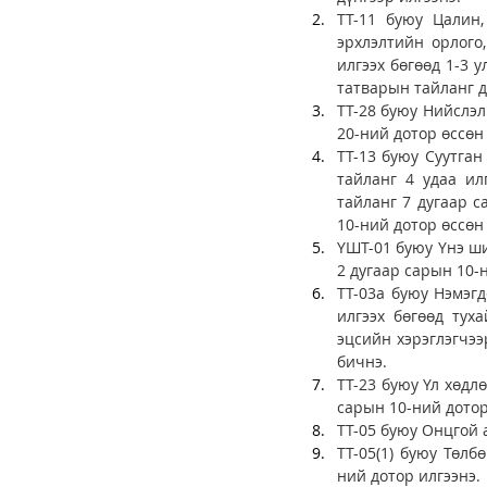
ТТ-11 буюу Цалин,
эрхлэлтийн орлого,
илгээх бөгөөд 1-3 
татварын тайланг д
ТТ-28 буюу Нийслэл
20-ний дотор өссөн 
ТТ-13 буюу Суутган
тайланг 4 удаа ил
тайланг 7 дугаар с
10-ний дотор өссөн 
ҮШТ-01 буюу Үнэ ши
2 дугаар сарын 10-н
ТТ-03а буюу Нэмэгд
илгээх бөгөөд тух
эцсийн хэрэглэгчээ
бичнэ. 
ТТ-23 буюу Үл хөдл
сарын 10-ний дотор 
ТТ-05 буюу Онцгой 
ТТ-05(1) буюу Төлб
ний дотор илгээнэ. 