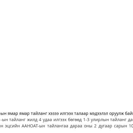
ын ямар ямар тайланг хэзээ илгээх талаар мэдээлэл оруулж бай
-ын тайланг жилд 4 удаа илгээх бөгөөд 1-3 улирлын тайланг да
н эцсийн ААНОАТ-ын тайлангаа дараа оны 2 дугаар сарын 10-