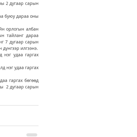
ы 2 дугаар сарын 
а буюу дараа оны 
йн орлогын албан 
ын тайланг дараа 
г 7 дугаар сарын 
20-ний дотор, жилийн эцсийн тайланг дараа оны 2 дугаар сарын 10-ний дотор өссөн дүнгээр илгээнэ. 
 нэг удаа гаргах 
 нэг удаа гаргах 
аа гаргах бөгөөд 
  2 дугаар сарын 