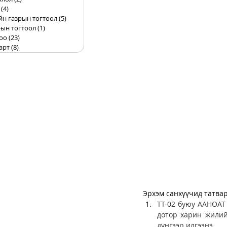
(4)
4 posts
йн газрын тогтоол
(5)
5 posts
ын тогтоол
(1)
1 post
оо
(23)
23 posts
арт
(8)
8 posts
Эрхэм санхүүчид татвар
ТТ-02 буюу ААНОАТ 
дотор харин жилий
дүнгээр илгээнэ. 