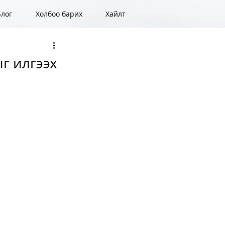
Блог
Холбоо барих
Хайлт
г илгээх