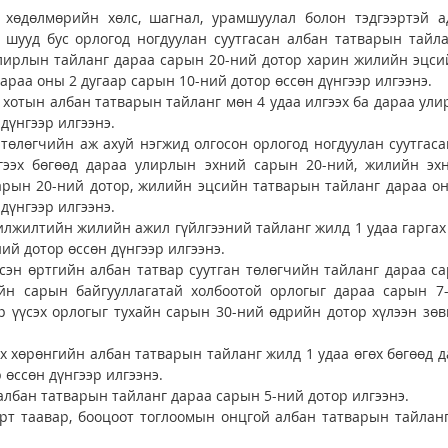
 хөдөлмөрийн хөлс, шагнал, урамшуулал болон тэдгээртэй ад
 шууд бус орлогод ногдуулан суутгасан албан татварын тайла
улирлын тайланг дараа сарын 20-ний дотор харин жилийн эцси
араа оны 2 дугаар сарын 10-ний дотор өссөн дүнгээр илгээнэ. 
 хотын албан татварын тайланг мөн 4 удаа илгээх ба дараа ули
дүнгээр илгээнэ. 
 төлөгчийн аж ахуй нэгжид олгосон орлогод ногдуулан суутгаса
гээх бөгөөд дараа улирлын эхний сарын 20-ний, жилийн эхн
арын 20-ний дотор, жилийн эцсийн татварын тайланг дараа он
дүнгээр илгээнэ. 
лжилтийн жилийн ажил гүйлгээний тайланг жилд 1 удаа гаргах 
ий дотор өссөн дүнгээр илгээнэ. 
сэн өртгийн албан татвар суутган төлөгчийн тайланг дараа са
айн сарын байгууллагатай холбоотой орлогыг дараа сарын 7-
р үүсэх орлогыг тухайн сарын 30-ний өдрийн дотор хүлээн зө
өх хөрөнгийн албан татварын тайланг жилд 1 удаа өгөх бөгөөд д
өссөн дүнгээр илгээнэ. 
албан татварын тайланг дараа сарын 5-ний дотор илгээнэ. 
өрт таавар, бооцоот тоглоомын онцгой албан татварын тайлан