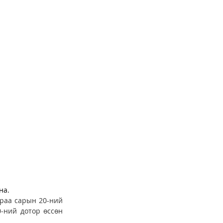
на. 
раа сарын 20-ний 
ний дотор өссөн 