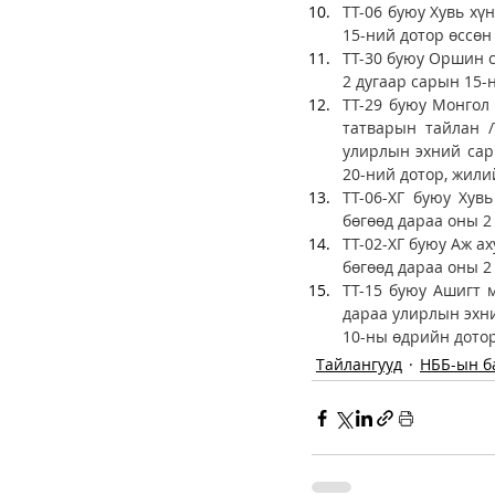
ТТ-06 буюу Хувь хү
15-ний дотор өссөн 
ТТ-30 буюу Оршин с
2 дугаар сарын 15-н
ТТ-29 буюу Монгол
татварын тайлан /
улирлын эхний сар
ТТ-06-ХГ буюу Хув
бөгөөд дараа оны 2
ТТ-02-ХГ буюу Аж а
бөгөөд дараа оны 2
ТТ-15 буюу Ашигт 
дараа улирлын эхни
10-ны өдрийн дотор 
Тайлангууд
НББ-ын б