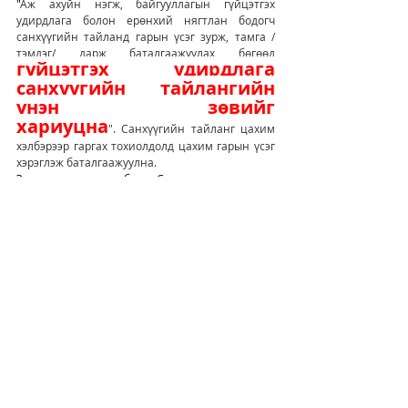
"
Аж ахуйн нэгж, байгууллагын гүйцэтгэх 
удирдлага болон ерөнхий нягтлан бодогч 
санхүүгийн тайланд гарын үсэг зурж, тамга /
тэмдэг/ дарж баталгаажуулах бөгөөд 
гүйцэтгэх удирдлага 
санхүүгийн тайлангийн 
үнэн зөвийг 
хариуцна
". Санхүүгийн тайланг цахим 
хэлбэрээр гаргах тохиолдолд цахим гарын үсэг 
хэрэглэж баталгаажуулна.
Эрхэм захирлууд та бүхэн Санхүү хариуцсан 
нягтлан бодогчоосоо дараах дарааллаар 
тогтмол хугацаанд санхүүгийн тайлангаа авч 
байгаарай.
Боловсруулсан ХАРИЛЦАХЫН ТАЙЛАНГАА /
файлаар+цаасаар/
Боловсруулсан КАССЫН ТАЙЛАНГАА /
файлаар+цаасаар/
Авлага, өглөгийн дэлгэрэнгүй тайлан, 
тооцоо нийлсэн акт /файлаар+цаасаар/
Бараа материалын дэлгэрэнгүй тайлан, 
тооцоо бодсон акт /файлаар+цаасаар/
Үндсэн хөрөнгийн дэлгэрэнгүй тайлангаа /
файлаар+цаасаар/