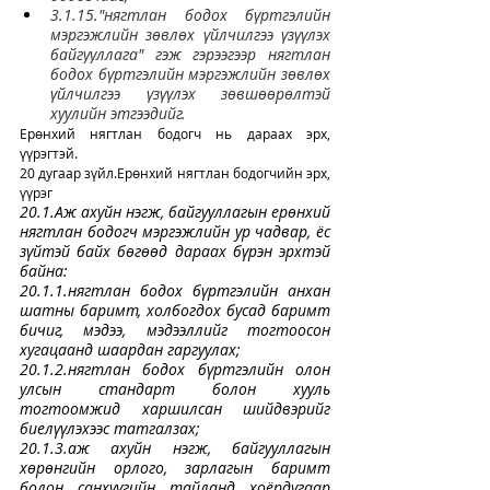
3.1.15."нягтлан бодох бүртгэлийн 
мэргэжлийн зөвлөх үйлчилгээ үзүүлэх 
байгууллага" гэж гэрээгээр нягтлан 
бодох бүртгэлийн мэргэжлийн зөвлөх 
үйлчилгээ үзүүлэх зөвшөөрөлтэй 
хуулийн этгээдийг.
Ерөнхий нягтлан бодогч нь дараах эрх, 
үүрэгтэй.
20 дугаар зүйл.Ерөнхий нягтлан бодогчийн эрх, 
үүрэг
20.1.Аж ахуйн нэгж, байгууллагын ерөнхий 
нягтлан бодогч мэргэжлийн ур чадвар, ёс 
зүйтэй байх бөгөөд дараах бүрэн эрхтэй 
байна:
20.1.1.нягтлан бодох бүртгэлийн анхан 
шатны баримт, холбогдох бусад баримт 
бичиг, мэдээ, мэдээллийг тогтоосон 
хугацаанд шаардан гаргуулах;
20.1.2.нягтлан бодох бүртгэлийн олон 
улсын стандарт болон хууль 
тогтоомжид харшилсан шийдвэрийг 
биелүүлэхээс татгалзах;
20.1.3.аж ахуйн нэгж, байгууллагын 
хөрөнгийн орлого, зарлагын баримт 
болон санхүүгийн тайланд хоёрдугаар 