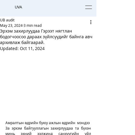
UVA
UB audit
May 23, 2024
3 min read
Эрхэм захирлуудаа Гэрээт нягтлан
бодогчоосоо дараах зүйлсүүдийг байнга авч
архивлаж байгаарай.
Updated:
Oct 11, 2024
Амралтын өдрийн буюу ажлын өдрийн  мэндээ
За эрхэм байгууллагын захирлуудаа та бүхэн 
минь эхний ээлжинд санхүүгийн үйл 