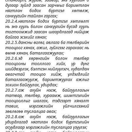
дугаар зүйлд заасан зарчмыг баримтлан 
нягтлан бодох бүртгэл хөтөлж, 
санхүүгийн тайлан гаргах;
20.2.4.нягтлан бодох бүртгэл хөтлөлт 
нь энэ хууль болон санхүүгийн бусад хууль 
тогтоомжид заасан шаардлагад нийцэж 
байгаа эсэхийг хянах;
20.2.5.дансны өглөг, авлага ба төлбөрийн 
тооцоог хянах, ажил, гүйлгээг гарахаас нь 
өмнө хянан, баталгаажуулах;
20.2.6.эд хөрөнгийн болон төлбөр 
тооцооны тооллого хийх, үр дүнг 
шийдвэрлэх, бэлтгэн нийлүүлэгч, худалдан 
авагчтай тооцоо хийж, үлдэгдлийг 
баталгаажуулж, баримтжуулах ажлыг 
зохион байгуулах, удирдах;
20.2.7.аж ахуйн нэгж, байгууллагын 
татвар, төлбөр, хураамж, шимтгэлийн 
тооцооллыг шалгах, тэдгээрт хяналт 
тавих, мэргэжлийн үйлчилгээний 
зөвлөгөө туслалцаа авах;
20.2.8.аж ахуйн нэгж, байгууллагын 
удирдлагад нягтлан бодох бүртгэлийн 
асуудлаар мэргэжлийн туслалцаа үзүүлэх;