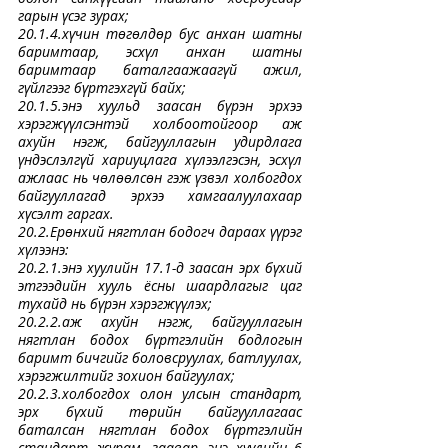
гарын үсэг зурах;
20.1.4.хүчин төгөлдөр бус анхан шатны 
баримтаар, эсхүл анхан шатны 
баримтаар баталгаажаагүй ажил, 
гүйлгээг бүртгэхгүй байх;
20.1.5.энэ хуульд заасан бүрэн эрхээ 
хэрэгжүүлсэнтэй холбоотойгоор аж 
ахуйн нэгж, байгууллагын удирдлага 
үндэслэлгүй хариуцлага хүлээлгэсэн, эсхүл 
ажлаас нь чөлөөлсөн гэж үзвэл холбогдох 
байгууллагад эрхээ хамгаалуулахаар 
хүсэлт гаргах.
20.2.Ерөнхий нягтлан бодогч дараах үүрэг 
хүлээнэ:
20.2.1.энэ хуулийн 17.1-д заасан эрх бүхий 
этгээдийн хууль ёсны шаардлагыг цаг 
тухайд нь бүрэн хэрэгжүүлэх;
20.2.2.аж ахуйн нэгж, байгууллагын 
нягтлан бодох бүртгэлийн бодлогын 
баримт бичгийг боловсруулах, батлуулах, 
хэрэгжилтийг зохион байгуулах;
20.2.3.холбогдох олон улсын стандарт, 
эрх бүхий төрийн байгууллагаас 
баталсан нягтлан бодох бүртгэлийн 
стандарт, журам, заавар, энэ хуулийн 6 