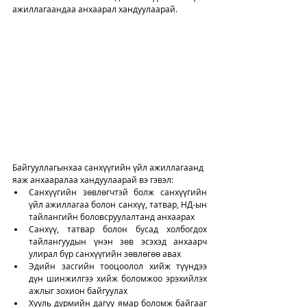
ажиллагаандаа анхаарал хандуулаарай. 
Байгууллагынхаа санхүүгийн үйл ажиллагаанд 
яаж анхааралаа хандуулаарай вэ гэвэл:
Санхүүгийн зөвлөгчтэй болж санхүүгийн 
үйл ажиллагаа болон санхүү, татвар, НД-ын 
тайлангийн боловсруулалтанд анхаарах
Санхүү, татвар болон бусад холбогдох 
тайлангуудын үнэн зөв эсэхэд анхаарч 
улирал бүр санхүүгийн зөвлөгөө авах
Эдийн засгийн тооцоолол хийж түүндээ 
дүн шинжилгээ хийж боломжоо эрэхийлэх 
ажлыг зохион байгуулах 
Хууль дүрмийн дагуу ямар боломж байгааг 