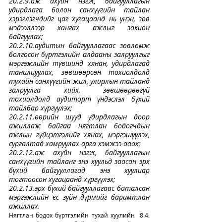
20.2.9.аж ахуйн нэгж, байгууллагын 
удирдлага болон санхүүгийн тайлан 
хэрэглэгчдийг цаг хугацаанд нь үнэн, зөв 
мэдээллээр хангах ажлыг зохион 
байгуулах;
20.2.10.аудитын байгууллагаас зөвлөмж 
болгосон бүртгэлийн алдааны залруулгыг 
мэргэжлийн түвшинд хянан, удирдлагад 
танилцуулах, зөвшөөрсөн тохиолдолд 
тухайн санхүүгийн жил, улирлын тайланд 
залруулга хийх, зөвшөөрөөгүй 
тохиолдолд аудиторт үндэслэл бүхий 
тайлбар хүргүүлэх;
20.2.11.өөрийн шууд удирдлагын доор 
ажиллаж байгаа нягтлан бодогчдын 
ажлын гүйцэтгэлийг хянах, мэргэшүүлэх, 
сургалтад хамруулах арга хэмжээ авах;
20.2.12.аж ахуйн нэгж, байгууллагын 
санхүүгийн тайланг энэ хуульд заасан эрх 
бүхий байгууллагад энэ хуулиар 
тогтоосон хугацаанд хүргүүлэх;
20.2.13.эрх бүхий байгууллагаас баталсан 
мэргэжлийн ёс зүйн дүрмийг баримтлан 
ажиллах.
Нягтлан бодох бүртгэлийн тухай хуулийн  8.4. 