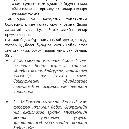
харж түүндээ тохируулан байгуулагынхаа 
үйл ажиллагааг өргөжүүлэх талаар анхаарч 
ажиллах гэх мэт
Энэ удаа би Санхүүгийн тайлангийн 
боловсруулалтын талаар оруулж байна. Дараа 
дараагийн удаад бусад 3 мэдээллийн талаар 
оруулах болно. 
Нягтлан бодох бүртгэлийн тухай хуульд санхүү, 
татвар, НД болон бусад санхүүгийн үйлчилгээг 
хэн хэн хийж болох талаар оруулсан байдаг. 
Жнь:
3.1.8."ерөнхий нягтлан бодогч" гэж 
нягтлан бодох бүртгэл хөтлөх, 
удирдан зохион байгуулах, хариуцлага 
хүлээхээр аж ахуйн нэгж, 
байгууллагын удирдлагаас 
томилогдсон мэргэжлийн нягтлан 
бодогчийг;
3.1.14."гэрээт нягтлан бодогч" гэж 
гэрээгээр нягтлан бодох бүртгэлийн 
үйл ажиллагаа эрхлэх, мэргэжлийн 
зөвлөх үйлчилгээ үзүүлэх 
зөвшөөрөлтэй мэргэжлийн нягтлан 
бодогчийг;