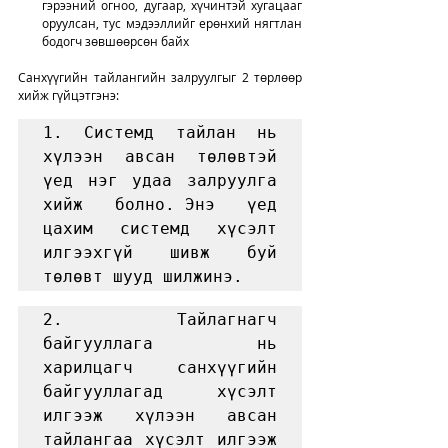
гэрээний огноо, дугаар, хүчинтэй хугацааг 
оруулсан, тус мэдээллийг ерөнхий нягтлан 
бодогч зөвшөөрсөн байх
Санхүүгийн тайлангийн залруулгыг 2 төрлөөр 
хийж гүйцэтгэнэ: 
1. Системд тайлан нь 
хүлээн авсан төлөвтэй 
үед нэг удаа залруулга 
хийж болно. Энэ үед 
цахим системд хүсэлт 
илгээхгүй шивж буй 
төлөвт шууд шилжинэ. 
2. Тайлагнагч 
байгууллага нь 
харилцагч санхүүгийн 
байгууллагад хүсэлт 
илгээж хүлээн авсан 
тайлангаа хүсэлт илгээж 