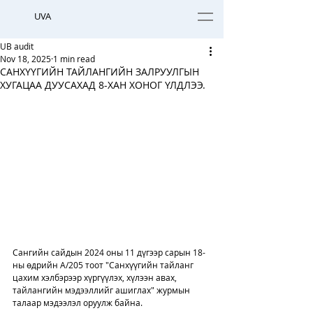
UVA
UB audit
Nov 18, 2025
1 min read
САНХҮҮГИЙН ТАЙЛАНГИЙН ЗАЛРУУЛГЫН
ХУГАЦАА ДУУСАХАД 8-ХАН ХОНОГ ҮЛДЛЭЭ.
Сангийн сайдын 2024 оны 11 дүгээр сарын 18-
ны өдрийн А/205 тоот "Санхүүгийн тайланг 
цахим хэлбэрээр хүргүүлэх, хүлээн авах, 
тайлангийн мэдээллийг ашиглах" журмын 
талаар мэдээлэл оруулж байна. 