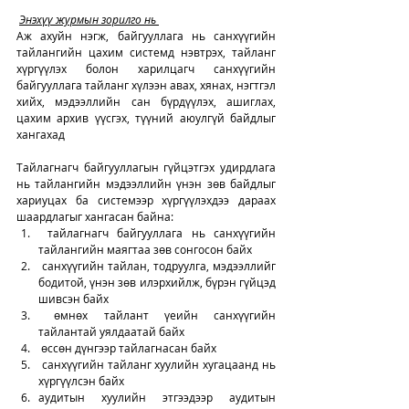
Энэхүү журмын зорилго нь 
Аж ахуйн нэгж, байгууллага нь санхүүгийн 
тайлангийн цахим системд нэвтрэх, тайланг 
хүргүүлэх болон харилцагч санхүүгийн 
байгууллага тайланг хүлээн авах, хянах, нэгтгэл 
хийх, мэдээллийн сан бүрдүүлэх, ашиглах, 
цахим архив үүсгэх, түүний аюулгүй байдлыг 
хангахад 
Тайлагнагч байгууллагын 
гүйцэтгэх удирдлага 
нь тайлангийн мэдээллийн үнэн зөв байдлыг 
хариуцах ба системээр хүргүүлэхдээ дараах 
шаардлагыг хангасан байна: 
 тайлагнагч байгууллага нь санхүүгийн 
тайлангийн маягтаа зөв сонгосон байх
 санхүүгийн тайлан, тодруулга, мэдээллийг 
бодитой, үнэн зөв илэрхийлж, бүрэн гүйцэд 
шивсэн байх
 өмнөх тайлант үеийн санхүүгийн 
тайлантай уялдаатай байх
 өссөн дүнгээр тайлагнасан байх
 санхүүгийн тайланг хуулийн хугацаанд нь 
хүргүүлсэн байх
аудитын хуулийн этгээдээр аудитын 