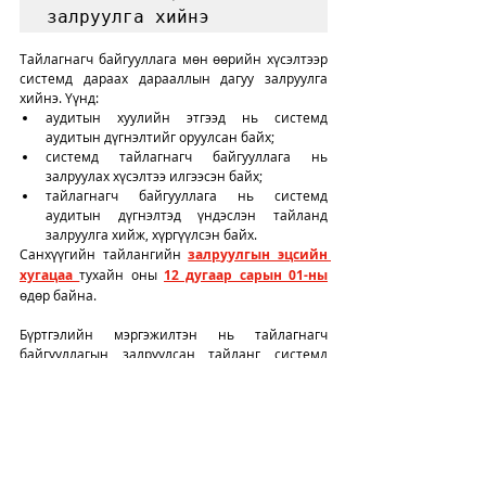
залруулга хийнэ
Тайлагнагч байгууллага мөн өөрийн хүсэлтээр 
системд дараах дарааллын дагуу залруулга 
хийнэ. Үүнд:
аудитын хуулийн этгээд нь системд 
аудитын дүгнэлтийг оруулсан байх;
системд тайлагнагч байгууллага нь 
залруулах хүсэлтээ илгээсэн байх;
тайлагнагч байгууллага нь системд 
аудитын дүгнэлтэд үндэслэн тайланд 
залруулга хийж, хүргүүлсэн байх.
Санхүүгийн тайлангийн 
залруулгын эцсийн 
хугацаа 
тухайн оны 
12 дугаар сарын 01-ны
өдөр байна. 
Бүртгэлийн мэргэжилтэн нь тайлагнагч 
байгууллагын залруулсан тайланг системд 
хүргүүлсэн өдрөөс хойш 
ажлын 10
 өдрийн 
дотор хянаж дараагийн төлөвт шилжүүлнэ. 
Файл: САНХҮҮГИЙН ТАЙЛАНГ ЦАХИМ 
ХЭЛБЭРЭЭР ХҮРГҮҮЛЭХ, ХҮЛЭЭН АВАХ, 
ТАЙЛАНГИЙН МЭДЭЭЛЛИЙГ АШИГЛАХ 