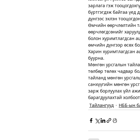
зарлага гэж тооцогдохгү
бүртгэгдэж байгаа үед 
дүнгээс эхлэн тооцогдон
Өмчийн өөрчлөлтийн та
өөрчлөгдсөнийг харуулда
болон хуримтлагдсан аш
өмчийн дүнгээр өсөх бо
Харин хуримтлагдсан а
буурна.
Мөнгөн урсгалын тайлан
төлбөр төлөх чадвар бо
тайланд мөнгөн урсгалы
санхүүгийн мөнгөн урсг
зарж борлуулах үйл ажи
барагдуулахтай холбоот
Тайлангууд
НББ-ын б