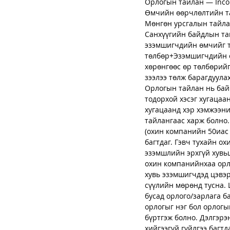
Орлогын тайлан — Inco
Өмчийн өөрчлөлтийн тай
Мөнгөн урсгалын тайлан
Санхүүгийн байдлын тай
эзэмшигчдийн өмчийг то
төлбөр+Эзэмшигчдийн ө
хөрөнгөөс өр төлбөрийг
зээлээ төлж барагдуула
Орлогын тайлан нь байг
тодорхой хэсэг хугацаа
хугацаанд хэр хэмжээни
тайлангаас харж болно
(охин компанийн 50иас 
багтдаг. Гэвч тухайн о
эзэмшлийн эрхгүй хувьц
охин компанийнхаа орл
хувь эзэмшигчдэд цэвэр
сүүлийн мөрөнд тусна. 
бусад орлого/зарлага ба
орлогыг нэг бол орлогы
бүртгэж болно. Дэлгэр
хийгээгүй гүйлгээ багтд