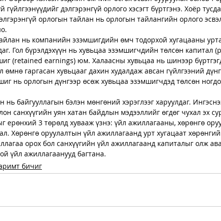
й гүйлгээнүүдийг дэлгэрэнгүй орлого хэсэгт бүртгэнэ. Хоёр тусд
дэлгэрэнгүй орлогын тайлан нь орлогын тайлангийн орлого эсвэ
о.
йлан нь компанийн эзэмшигдийн өмч тодорхой хугацааны урта
г. Гол бүрэлдэхүүн нь хувьцаа эзэмшигчдийн төлсөн капитал (pai
иг (retained earnings) юм. Халаасны хувьцаа нь шинээр бүртгэг
л өмнө гаргасан хувьцааг дахин худалдаж авсан гүйлгээний дүнгэ
шиг нь орлогын дүнгээр өсөж хувьцаа эзэмшигчдэд төлсөн ногдо
 нь байгууллагын бэлэн мөнгөний хэрэглээг харуулдаг. Ингэснэ
лон санхүүгийн уян хатан байдлын мэдээллийг өгдөг чухал эх су
г ерөнхий 3 төрөлд хувааж үзнэ: үйл ажиллагааны, хөрөнгө ору
ал. Хөрөнгө оруулалтын үйл ажиллагаанд урт хугацаат хөрөнгийн
ллагаа орох бол санхүүгийн үйл ажиллагаанд капиталыг олж ава
ой үйл ажиллагаанууд багтана.
аримт бичиг