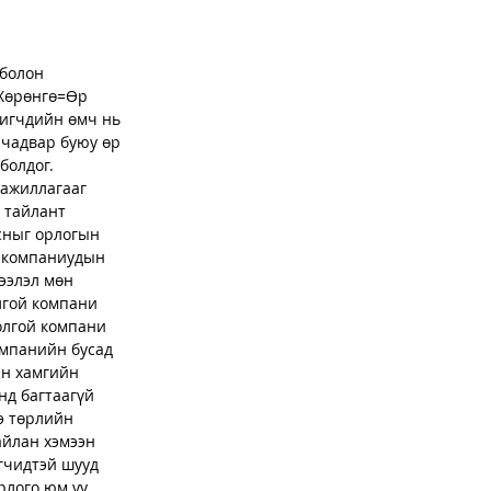
болон 
 Хөрөнгө=Өр 
игчдийн өмч нь 
 чадвар буюу өр 
болдог.
 ажиллагааг 
 тайлант 
сныг орлогын 
н компаниудын 
ээлэл мөн 
лгой компани 
олгой компани 
омпанийн бусад 
йн хамгийн 
нд багтаагүй 
э төрлийн 
айлан хэмээн 
гчидтэй шууд 
рлого юм уу 