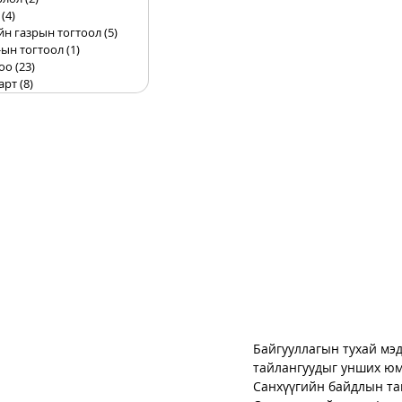
(4)
4 posts
йн газрын тогтоол
(5)
5 posts
ын тогтоол
(1)
1 post
оо
(23)
23 posts
арт
(8)
8 posts
Байгууллагын тухай мэд
тайлангуудыг унших юм
Санхүүгийн байдлын та