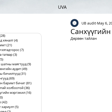
UVA
UB audit
May 6, 2
Санхүүгийн
(28)
28 posts
Дөрвөн тайлан
д хяналт
(4)
4 posts
римт
(21)
21 posts
+хятад+орос
(7)
7 posts
а татвар
(3)
3 posts
25)
25 posts
 шатны маягтууд
(9)
9 posts
өнгийн аудит
(49)
49 posts
ы бичилтүүд
(31)
31 posts
нгууд
(69)
69 posts
н баримт бичиг
(81)
81 posts
тай холбоотой
(36)
36 posts
үгийн мэргэжил
(16)
16 posts
0)
10 posts
р
(42)
42 posts
т хариулт
(5)
5 posts
рлөл
(2)
2 posts