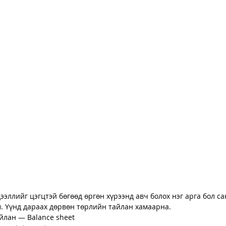
ээллийг цэгцтэй бөгөөд өргөн хүрээнд авч болох нэг арга бол са
. Үүнд дараах дөрвөн төрлийн тайлан хамаарна.
йлан — Balance sheet