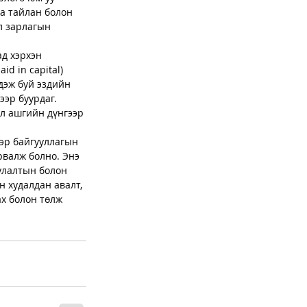
аа тайлан болон 
л зарлагын 
д хэрхэн 
d in capital) 
дэж буй эздийн 
эр буурдаг. 
л ашгийн дүнгээр 
эр байгууллагын 
рвалж болно. Энэ 
улалтын болон 
 худалдан авалт, 
х болон төлж 