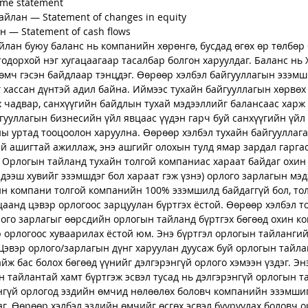
me statement
лан — Statement of changes in equity
 — Statement of cash flows
лан буюу баланс нь компанийн хөрөнгө, бусдад өгөх өр төлбөр 
дорхой нэг хугацаагаар тасалбар болгон харуулдаг. Баланс нь
мч гэсэн байдлаар тэнцдэг. Өөрөөр хэлбэл байгууллагын эзэмш
 хассан дүнтэй адил байна. Иймээс тухайн байгууллагын хөрвөх
х чадвар, санхүүгийн байдлын тухай мэдээллийг балансаас харж 
ууллагын бизнесийн үйл явцаас үүдэн гарч буй санхүүгийн үйл
ны уртад тооцоолон харуулна. Өөрөөр хэлбэл тухайн байгууллага
й ашигтай ажиллаж, энэ ашгийг олохын тулд ямар зардал гарга
. Орлогын тайланд тухайн толгой компаниас хараат байдаг охи
дээш хувийг эзэмшдэг бол хараат гэж үзнэ) орлого зарлагын мэд
хин компани толгой компанийн 100% эзэмшилд байдаггүй бол, то
аанд цэвэр орлогоос зарцуулан бүртгэх ёстой. Өөрөөр хэлбэл т
ого зарлагыг өөрсдийн орлогын тайланд бүртгэх бөгөөд охин к
 орлогоос хуваарилах ёстой юм. Энэ бүртгэл орлогын тайланги
Цэвэр орлого/зарлагын дүнг харуулан дуусаж буй орлогын тайла
йж бас болох бөгөөд үүнийг дэлгэрэнгүй орлого хэмээн үздэг. Эн
н тайлантай хамт бүртгэж эсвэл тусад нь дэлгэрэнгүй орлогын т
энгүй орлогод эздийн өмчид нөлөөлөх боловч компанийн эзэмши
аг. Өөрөөр хэлбэл эздийн өмчийг өсгөх эсвэл бууруулах боловч о