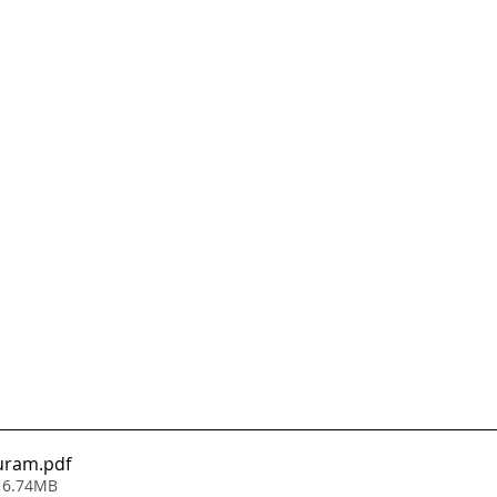
juram
.pdf
 6.74MB