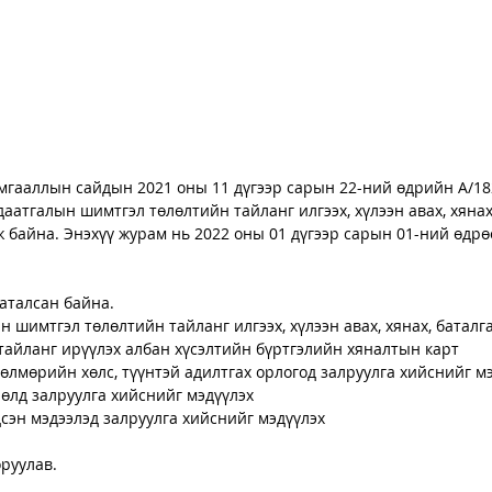
мгааллын сайдын 2021 оны 11 дүгээр сарын 22-ний өдрийн А/18
аатгалын шимтгэл төлөлтийн тайланг илгээх, хүлээн авах, хянах
 байна. Энэхүү журам нь 2022 оны 01 дүгээр сарын 01-ний өдрө
аталсан байна. 
 шимтгэл төлөлтийн тайланг илгээх, хүлээн авах, хянах, батал
тайланг ирүүлэх албан хүсэлтийн бүртгэлийн хяналтын карт
өлмөрийн хөлс, түүнтэй адилтгах орлогод залруулга хийснийг м
өлд залруулга хийснийг мэдүүлэх 
сэн мэдээлэд залруулга хийснийг мэдүүлэх 
руулав.