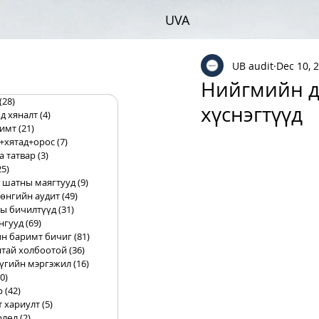
UVA
UB audit
Dec 10, 
Нийгмийн д
(28)
28 posts
хүснэгтүүд
д хяналт
(4)
4 posts
римт
(21)
21 posts
+хятад+орос
(7)
7 posts
а татвар
(3)
3 posts
25)
25 posts
 шатны маягтууд
(9)
9 posts
өнгийн аудит
(49)
49 posts
ы бичилтүүд
(31)
31 posts
нгууд
(69)
69 posts
н баримт бичиг
(81)
81 posts
тай холбоотой
(36)
36 posts
үгийн мэргэжил
(16)
16 posts
0)
10 posts
р
(42)
42 posts
т хариулт
(5)
5 posts
рлөл
(2)
2 posts