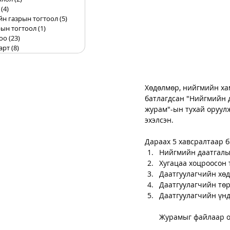
(4)
4 posts
йн газрын тогтоол
(5)
5 posts
ын тогтоол
(1)
1 post
оо
(23)
23 posts
арт
(8)
8 posts
Хөдөлмөр, нийгмийн ха
батлагдсан "Нийгмийн д
журам"-ын тухай оруулж
эхэлсэн.
Дараах 5 хавсралтаар б
Нийгмийн даатгалын
Хугацаа хоцроосон 
Даатгуулагчийн хөд
Даатгуулагчийн төр
Даатгуулагчийн үнд
Журамыг файлаар о