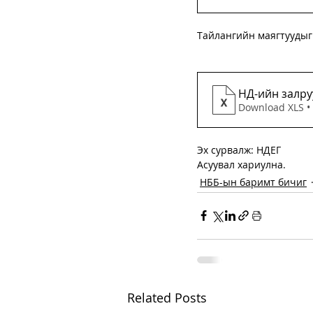
Тайлангийн маягтуудыг 
НД-ийн залру
Download XLS •
Эх сурвалж: НДЕГ
Асуувал хариулна. 
НББ-ын баримт бичиг
Related Posts