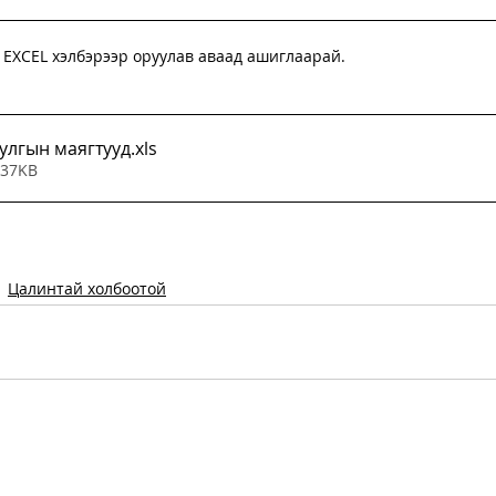
EXCEL хэлбэрээр оруулав аваад ашиглаарай. 
улгын маягтууд
.xls
 37KB
Цалинтай холбоотой