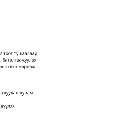
2 тоот тушаалаар 
, баталгаажуулах 
өс эхлэн мөрлөж 
гаажуулах журам
эдүүлэх