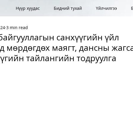
Нүүр хуудас
Бидний тухай
Үйлчилгээ
024
3 min read
байгууллагын санхүүгийн үйл
 мөрдөгдөх маягт, дансны жагсаа
үүгийн тайлангийн тодруулга