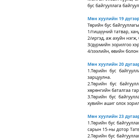
бус байгууллага байгуу
Мөн хуулийн 19 дүгээр
Төрийн бус байгууллагы
1/гишүүний татвар, хан
2/иргэд, аж ахуйн нэгж,
З/дүрмийн зорилгоо хэр
4/зээлийн, өвийн болон
Мөн хуулийн 20 дугаар
1.Төрийн бус байгуулл
зарцуулна.
2.Төрийн бус байгуулл
хөрөнгийн баталгаа гар
3.Төрийн бус байгуулл
хувийн ашиг олох зорил
Мөн хуулийн 23 дугаар
1.Төрийн бус байгуулла
сарын 15-ны дотор Тат
2.Төрийн бус байгуулла