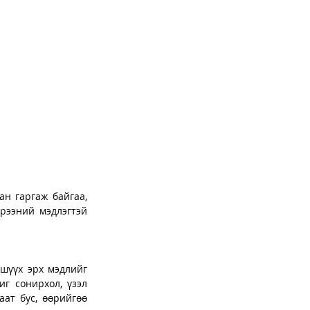
 гаргаж байгаа,  
рээний мэдлэгтэй 
 шүүх эрх мэдлийг 
г сонирхол, үзэл 
ат бус, өөрийгөө 