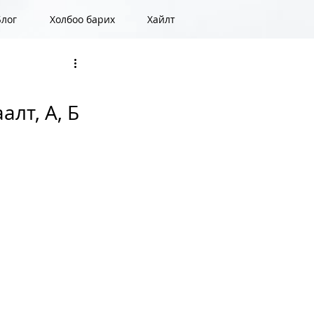
Блог
Холбоо барих
Хайлт
лт, А, Б