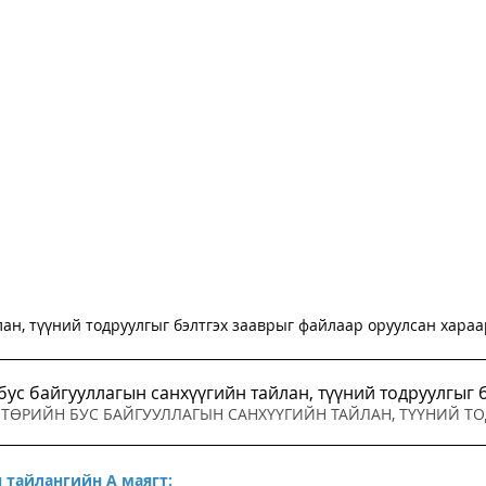
ан, түүний тодруулгыг бэлтгэх зааврыг файлаар оруулсан хараа
.mn - Төрийн бус байгууллагын санхүүгийн
Downloa
 тайлангийн А маягт: