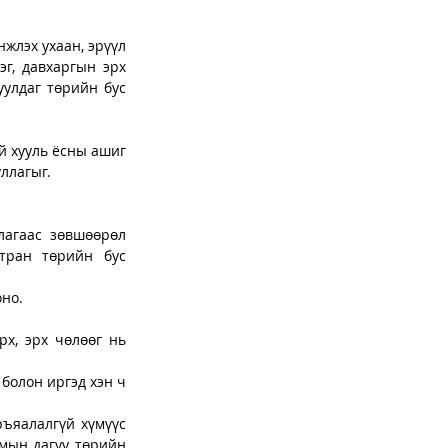
жлэх ухаан, эрүүл 
г, давхаргын эрх 
улдаг төрийн бус 
й хууль ёсны ашиг 
ллагыг. 
лагаас зөвшөөрөл 
тран төрийн бус 
оно.
х, эрх чөлөөг нь 
болон иргэд хэн ч 
ъяалалгүй хүмүүс 
мын дагуу төрийн 