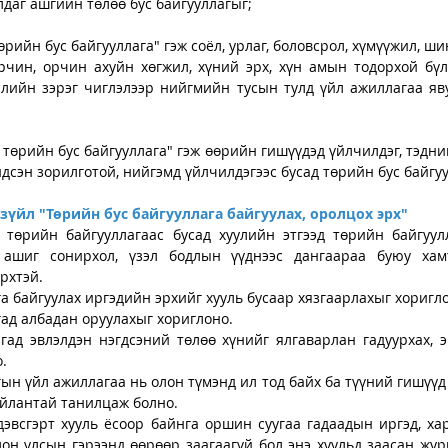
даг ашгийн төлөө бус байгууллагыг;
рийн бус байгууллага" гэж соёл, урлаг, боловсрол, хүмүүжил, шин
орчин, орчин ахуйн хөгжил, хүний эрх, хүн амын тодорхой бүлэ
рлийн зэрэг чиглэлээр нийгмийн тусын тулд үйл ажиллагаа яву
 төрийн бус байгууллага" гэж өөрийн гишүүдэд үйлчилдэг, тэдни
дсэн зорилготой, нийгэмд үйлчилдэгээс бусад төрийн бус байгуу
зүйл "Төрийн бус байгууллага байгуулах, оролцох эрх"
 төрийн байгууллагаас бусад хуулийн этгээд төрийн байгуул
 ашиг сонирхол, үзэл бодлын үүднээс дангаараа буюу хам
рхтэй.
га байгуулах иргэдийн эрхийг хууль бусаар хязгаарлахыг хоригл
гад албадан оруулахыг хориглоно.
гад эвлэлдэн нэгдсэний төлөө хүнийг ялгаварлан гадуурхах, эр
.
гын үйл ажиллагаа нь олон түмэнд ил тод байх ба түүний гишүүд 
айлантай танилцаж болно.
дэвсгэрт хууль ёсоор байнга оршин суугаа гадаадын иргэд, хар
лон улсын гэрээнд өөрөөр заагаагүй бол энэ хуульд заасан жур