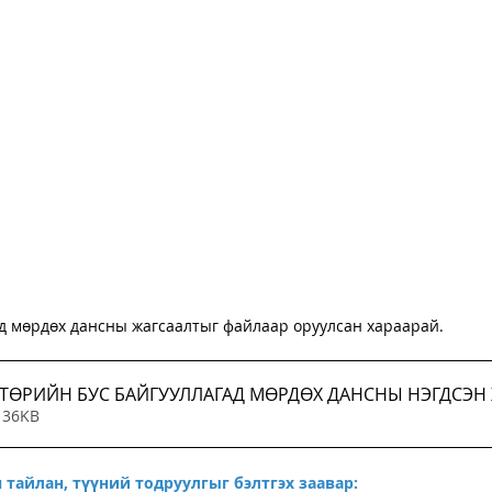
ад мөрдөх дансны жагсаалтыг файлаар оруулсан хараарай. 
legalinfo.mn - ТӨРИЙН БУС БАЙГУУЛ
 36KB
 тайлан, түүний тодруулгыг бэлтгэх заавар: