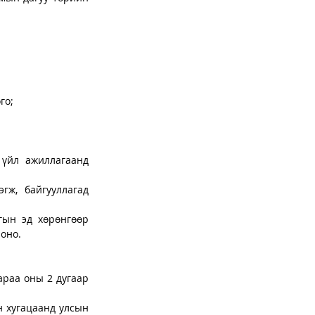
го;
 үйл ажиллагаанд 
гж, байгууллагад 
гын эд хөрөнгөөр 
лоно.
раа оны 2 дугаар 
н хугацаанд улсын 