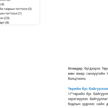
(4)
4 posts
йн газрын тогтоол
(5)
5 posts
ын тогтоол
(1)
1 post
оо
(23)
23 posts
арт
(8)
8 posts
Өнөөдөр бүгдээрээ Төри
мөн ямар санхүүгийн т
болцгооно. 
Төрийн бус байгууллаг
1/"төрийн бус байгуулл
хэрэгжүүлэх байгуулла
бодлын үүднээс сайн д