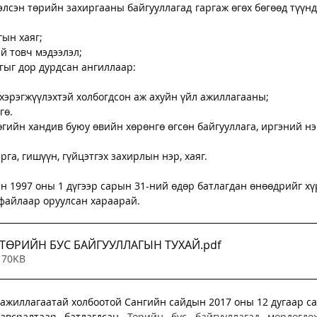
элсэн төрийн захиргааны байгууллагад гаргаж өгөх бөгөөд түүнд
гын хаяг;
й товч мэдээлэл;
гыг дор дурдсан ангиллаар:
оо хэрэгжүүлэхтэй холбогдсон аж ахуйн үйл ажиллагааны;
гө.
өгийн хандив буюу өвийн хөрөнгө өгсөн байгууллага, иргэний нэ
га, гишүүн, гүйцэтгэх захирлын нэр, хаяг.
н 1997 оны 1 дүгээр сарын 31-ний өдөр батлагдан өнөөдрийг хү
файлаар оруулсан хараарай. 
 - ТӨРИЙН БУС БАЙГУУЛЛАГЫН ТУХАЙ
.pdf
 70KB
л ажиллагаатай холбоотой Сангийн сайдын 2017 оны 12 дугаар с
авсралтаар батлагдсан 
Төрийн бус байгууллагад мөрдөгдөх