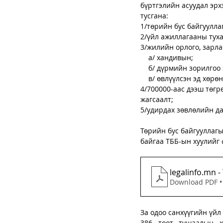
бүртгэлийн асуудал эрх
тусгана:
1/төрийн бус байгуулла
2/үйл ажиллагааны туха
3/жилийн орлого, зарла
    а/ хандивын;
    б/ дүрмийн зорилг
    в/ өвлүүлсэн эд хөрөн
4/700000-аас дээш төгр
жагсаалт;
5/удирдах зөвлөлийн дар
Төрийн бус байгууллагы
байгаа ТББ-ын хуулийг 
legalinfo.mn
Download PDF •
За одоо санхүүгийн үй
386 тоот тушаалын х