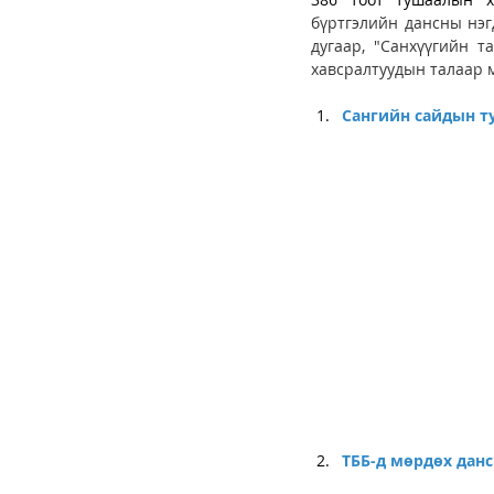
бүртгэлийн дансны нэгд
дугаар, "Санхүүгийн т
хавсралтуудын талаар м
Сангийн сайдын т
ТББ-д мөрдөх данс