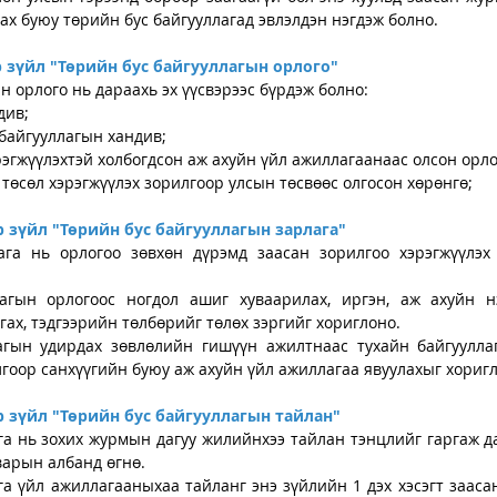
лах буюу төрийн бус байгууллагад эвлэлдэн нэгдэж болно.
 зүйл "
Төрийн бус байгууллагын орлого"
н орлого нь дараахь эх үүсвэрээс бүрдэж болно:
див;
 байгууллагын хандив;
эгжүүлэхтэй холбогдсон аж ахуйн үйл ажиллагаанаас олсон орло
 төсөл хэрэгжүүлэх зорилгоор улсын төсвөөс олгосон хөрөнгө;
 зүйл "
Төрийн бус байгууллагын зарлага"
ага нь орлогоо зөвхөн дүрэмд заасан зорилгоо хэрэгжүүлэх
агын орлогоос ногдол ашиг хуваарилах, иргэн, аж ахуйн нэ
гах, тэдгээрийн төлбөрийг төлөх зэргийг хориглоно.
агын удирдах зөвлөлийн гишүүн ажилтнаас тухайн байгуулла
гоор санхүүгийн буюу аж ахуйн үйл ажиллагаа явуулахыг хориг
 зүйл "
Төрийн бус байгууллагын тайлан"
га нь зохих журмын дагуу жилийнхээ тайлан тэнцлийг гаргаж да
варын албанд өгнө.
га үйл ажиллагааныхаа тайланг энэ зүйлийн 1 дэх хэсэгт зааса