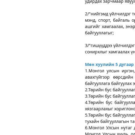
удирдах зарчмаар явуул
2/"нийгэмд үйлчилдэг тө
мэнд, спорт, байгаль 
ашгийг хамгаалах, энэ
байгууллагыг;
3/"гишүүддээ үйлчилдэг
сонирхлыг хамгаалах үн
Мөн хуулийн 5 дугаар 
1.Монгол улсын иргэн,
авахгүйгээр өөрсдийн
байгууллага байгуулах э
2.Төрийн бус байгуулла
3.Төрийн бус байгуулла
4.Төрийн бус байгуулла
хязгаарлахыг хориглоно
5.Төрийн бус байгуулла
тухайн байгууллагын т
6.Монгол Улсын нутаг 
Монгол Улсын хууль, о