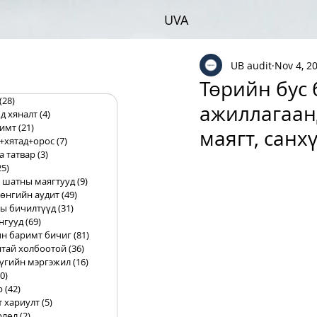
UVA
UB audit
Nov 4, 2
Төрийн бус 
(28)
28 posts
ажиллагаанд
д хяналт
(4)
4 posts
римт
(21)
21 posts
маягт, санх
+хятад+орос
(7)
7 posts
а татвар
(3)
3 posts
25)
25 posts
 шатны маягтууд
(9)
9 posts
өнгийн аудит
(49)
49 posts
ы бичилтүүд
(31)
31 posts
нгууд
(69)
69 posts
н баримт бичиг
(81)
81 posts
тай холбоотой
(36)
36 posts
үгийн мэргэжил
(16)
16 posts
0)
10 posts
р
(42)
42 posts
т хариулт
(5)
5 posts
рлөл
(2)
2 posts