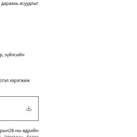
 дараахь асуудлыг 
р, зүйлсийн 
ртэл хэрэгжиж 
арын28-ны өдрийн 
 "Нягтлан бодох 