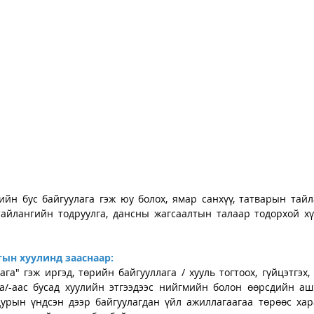
йн бус байгуулага гэж юу болох, ямар санхүү, татварын тайлан
айлангийн тодруулга, дансны жагсаалтын талаар тодорхой хү
ын хуулинд зааснаар: 
ага" гэж иргэд, төрийн байгууллага / хууль тогтоох, гүйцэтгэх,
га/-аас бусад хуулийн этгээдээс нийгмийн болон өөрсдийн аши
урын үндсэн дээр байгуулагдан үйл ажиллагаагаа төрөөс хара