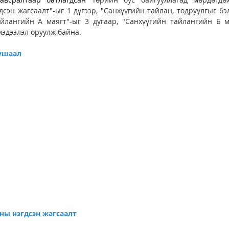
сэн жагсаалт"-ыг 1 дүгээр, "Санхүүгийн тайлан, тодруулгыг бэл
айлангийн А маягт"-ыг 3 дугаар, "Санхүүгийн тайлангийн Б ма
эдээлэл оруулж байна. 
ушаал
ны нэгдсэн жагсаалт