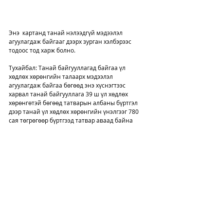
Энэ  картанд танай нэлээдгүй мэдээлэл 
агуулагдаж байгааг дээрх зурган хэлбэрээс 
тодоос тод харж болно. 
Тухайбал: Танай байгууллагад байгаа үл 
хөдлөх хөрөнгийн талаарх мэдээлэл 
агуулагдаж байгаа бөгөөд энэ хүснэгтээс 
харвал танай байгууллага 39 ш үл хөдлөх 
хөрөнгөтэй бөгөөд татварын албаны бүртгэл 
дээр танай үл хөдлөх хөрөнгийн үнэлгээг 780 
сая төгрөгөөр бүртгээд татвар аваад байна 
гэсэн үг. 
Ирэх оноос эхлэн Танай санхүүгийн байдлын 
тайлан дахь Үндсэн хөрөнгийн тодруулгатай 
тулган илүү эсвэл дутуу байгаа нөхцөлд танай 
САНХҮҮ болон ТАТВАРЫН тайлангуудыг хүлээн 
авахгүй шүү НӨХДӨӨ. 
Эртнээс анхаарч хараай.. 
Амжилт манайхан.