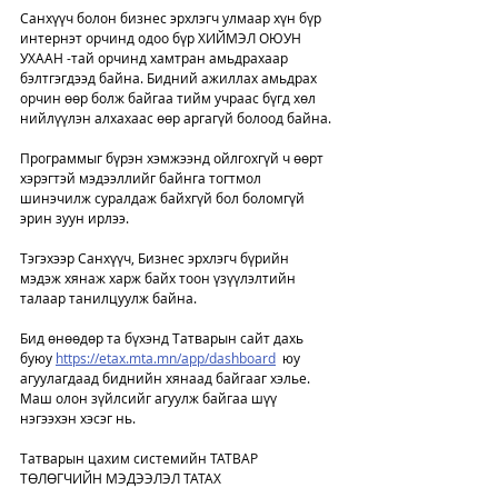
Санхүүч болон бизнес эрхлэгч улмаар хүн бүр 
интернэт орчинд одоо бүр ХИЙМЭЛ ОЮУН 
УХААН -тай орчинд хамтран амьдрахаар 
бэлтгэгдээд байна. Бидний ажиллах амьдрах 
орчин өөр болж байгаа тийм учраас бүгд хөл 
нийлүүлэн алхахаас өөр аргагүй болоод байна. 
Программыг бүрэн хэмжээнд ойлгохгүй ч өөрт 
хэрэгтэй мэдээллийг байнга тогтмол 
шинэчилж суралдаж байхгүй бол боломгүй 
эрин зуун ирлээ. 
Тэгэхээр Санхүүч, Бизнес эрхлэгч бүрийн 
мэдэж хянаж харж байх тоон үзүүлэлтийн 
талаар танилцуулж байна. 
Бид өнөөдөр та бүхэнд Татварын сайт дахь 
буюу 
https://etax.mta.mn/app/dashboard
  юу 
агуулагдаад биднийн хянаад байгааг хэлье. 
Маш олон зүйлсийг агуулж байгаа шүү 
нэгээхэн хэсэг нь.
Татварын цахим системийн ТАТВАР 
ТӨЛӨГЧИЙН МЭДЭЭЛЭЛ ТАТАХ