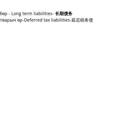
бөр - 
Long term liabilities
- 
长期债务
тварын өр-Deferred tax liabilities-延迟税务债