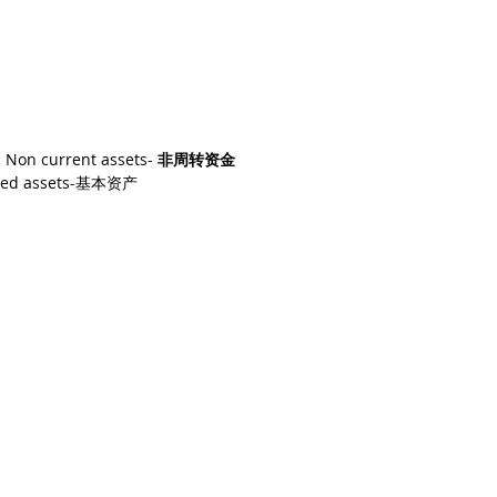
 
Non current assets- 
非周转资金
xed assets
-
基本资产