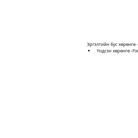
Эргэлтийн бус хөрөнгө -
 Үндсэн хөрөнгө -Fi