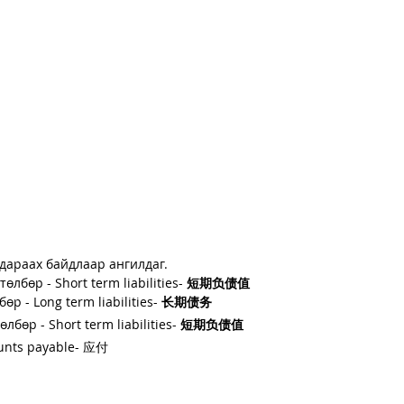
дараах байдлаар ангилдаг. 
төлбөр - 
Short term liabilities- 
短期负债值
бөр - 
Long term liabilities
- 
长期债务
өлбөр - 
Short term liabilities- 
短期负债值
unts payable- 应付