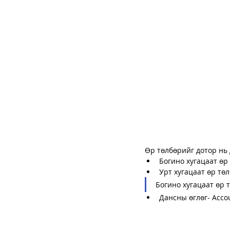
Өр төлбөрийг дотор нь 
Богино хугацаат өр 
Урт хугацаат өр төл
Богино хугацаат өр т
Дансны өглөг- Acco