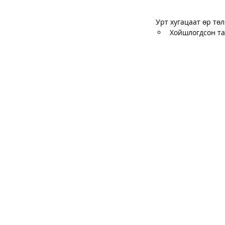
Урт хугацаат өр төл
Хойшлогдсон та