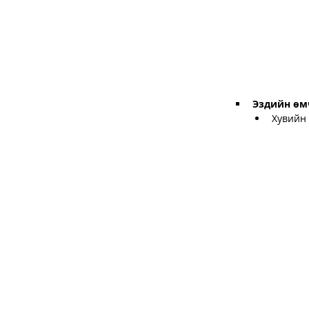
Эздийн өм
Хувийн 