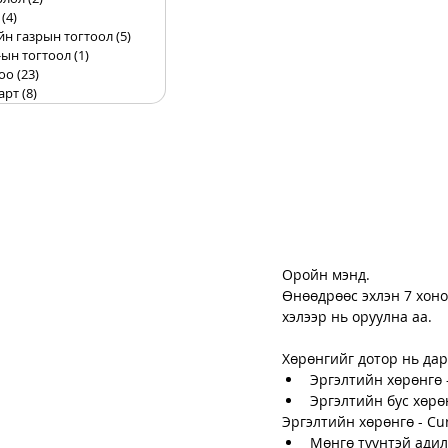
(4)
4 posts
йн газрын тогтоол
(5)
5 posts
ын тогтоол
(1)
1 post
оо
(23)
23 posts
арт
(8)
8 posts
Оройн мэнд. 
Өнөөдрөөс эхлэн 7 хоно
хэлээр нь оруулна аа. 
Хөрөнгийг дотор нь дар
Эргэлтийн хөрөнгө -
Эргэлтийн бус хөрөн
Эргэлтийн хөрөнгө - 
Cur
Мөнгө түүнтэй адил