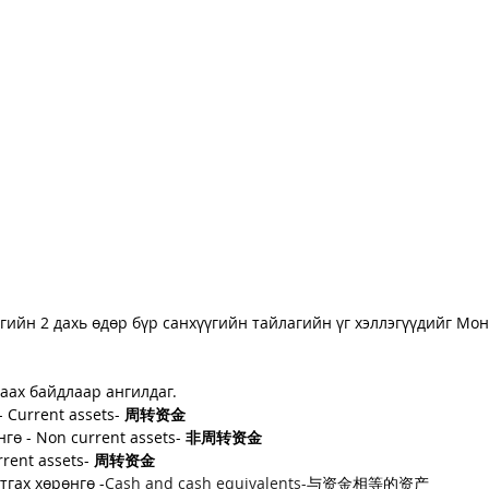
гийн 2 дахь өдөр бүр санхүүгийн тайлагийн үг хэллэгүүдийг Монг
аах байдлаар ангилдаг. 
 
Current assets- 
周转资金
гө - 
Non current assets
- 
非周转资金
rent assets- 
周转资金
тгах хөрөнгө -
Cash and cash equivalents-
与资金相等的资产