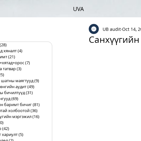
UVA
UB audit
Oct 14, 
Санхүүгийн 
(28)
28 posts
д хяналт
(4)
4 posts
римт
(21)
21 posts
+хятад+орос
(7)
7 posts
а татвар
(3)
3 posts
25)
25 posts
 шатны маягтууд
(9)
9 posts
өнгийн аудит
(49)
49 posts
ы бичилтүүд
(31)
31 posts
нгууд
(69)
69 posts
н баримт бичиг
(81)
81 posts
тай холбоотой
(36)
36 posts
үгийн мэргэжил
(16)
16 posts
0)
10 posts
р
(42)
42 posts
т хариулт
(5)
5 posts
рлөл
(2)
2 posts