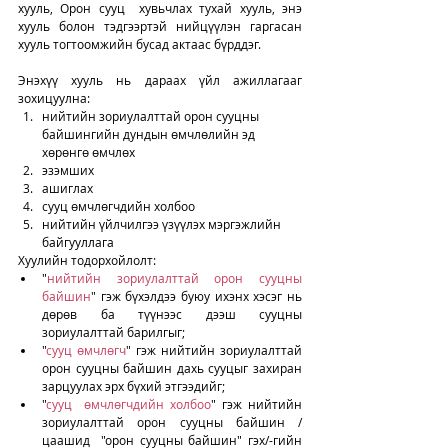
хууль, Орон сууц  хувьчлах тухай хууль, энэ 
хууль болон тэдгээртэй нийцүүлэн гаргасан  
хууль тогтоомжийн бусад актаас бүрддэг. 
Энэхүү хууль нь дараах үйл ажиллагааг 
зохицуулна: 
нийтийн зориулалттай орон сууцны 
байшингийн дундын өмчлөлийн эд 
хөрөнгө өмчлөх
эзэмших
ашиглах
сууц өмчлөгчдийн холбоо
нийтийн үйлчилгээ үзүүлэх мэргэжлийн 
байгууллага
Хуулийн тодорхойлолт:
"
нийтийн зориулалттай орон сууцны 
байшин
" гэж бүхэлдээ буюу ихэнх хэсэг нь 
дөрөв ба түүнээс дээш сууцны 
зориулалттай барилгыг;
"
сууц өмчлөгч
" гэж нийтийн зориулалттай 
орон сууцны байшин дахь сууцыг захиран 
зарцуулах эрх бүхий этгээдийг;
"
сууц  өмчлөгчдийн холбоо
" гэж нийтийн 
зориулалттай орон сууцны байшин /
цаашид  "орон сууцны байшин" гэх/-гийн 