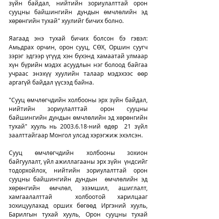
зүйн байдал, нийтийн зориулалттай орон 
сууцны байшингийн дундын өмчлөлийн эд 
хөрөнгийн тухай" хуулийг бичих болно. 
Яагаад энэ тухай бичих болсон бэ гэвэл: 
Амьдрах орчин, орон сууц, СӨХ, Оршин суугч 
зэрэг эдгээр үгүүд хэн бүхэнд хамаатай улмаар 
хүн бүрийн мэдэх асуудлын нэг болоод байгаа 
учраас энэхүү хуулийн талаар мэдэхээс өөр 
аргагүй байдал үүсээд байна. 
"Сууц өмчлөгчдийн холбооны эрх зүйн байдал, 
нийтийн зориулалттай орон сууцны 
байшингийн дундын өмчлөлийн эд хөрөнгийн 
тухай" хууль нь 2003.6.18-ний өдөр  21 зүйл 
заалттайгаар Монгол улсад хэрэгжиж эхэлсэн.
Сууц өмчлөгчдийн холбооны зохион 
байгуулалт, үйл ажиллагааны эрх зүйн  үндсийг 
тодорхойлох, нийтийн зориулалттай орон 
сууцны байшингийн дундын  өмчлөлийн эд 
хөрөнгийн өмчлөл, эзэмшил, ашиглалт, 
хамгаалалттай  холбоотой харилцааг 
зохицуулахад орших бөгөөд Иргэний хууль, 
Барилгын тухай хууль, Орон сууцны тухай 