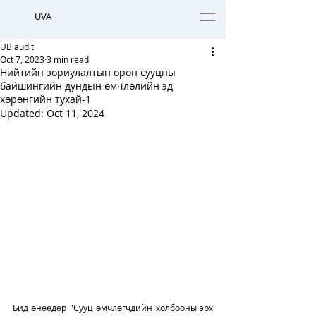
UVA
UB audit
Oct 7, 2023
3 min read
Нийтийн зориулалтын орон сууцны
байшингийн дундын өмчлөлийн эд
хөрөнгийн тухай-1
Updated:
Oct 11, 2024
Бид өнөөдөр "Сууц өмчлөгчдийн холбооны эрх 