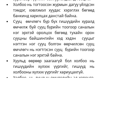
Холбоо нь тогтоосон журмын дагуу үйлдсэн 
тэмдэг, хэвлэмэл хуудас хэрэглэх бөгөөд 
банкинд харилцах данстай байна.
Сууц  өмчлөгч бүр бүх гишүүдийн хуралд 
өмчилж буй сууц бүрийн тоогоор саналын  
нэг эрхтэй оролцох бөгөөд тухайн орон 
сууцны байшингийн хэд хэдэн  сууцыг 
нэгтгэн нэг сууц болгон өөрчилсөн сууц 
өмчлөгч нь нэгтгэсэн сууц  бүрийн тоогоор 
саналын нэг эрхтэй байна.
Хуульд өөрөөр заагаагүй бол холбоо нь 
гишүүдийн хүлээх үүргийг, гишүүд нь 
холбооны хүлээх үүргийг хариуцахгүй.
Холбоо  нь дундын өмчлөлийн эд хөрөнгө, 
шугам сүлжээний засвар, үйлчилгээг  
гэрээний үндсэн дээр мэргэжлийн 
байгууллагаар гүйцэтгүүлэх бөгөөд  засвар, 
үйлчилгээ хийлгэх мэргэжлийн 
байгууллагаа чөлөөтэй сонгох  эрхтэй.
Холбооны дүрэм: 
Холбооны дүрмэнд дараах зүйлсийг заавал 
тусгана:
холбооны оноосон нэр, оршин байгаа 
газрын хаяг;
холбооны зорилго, үйл ажиллагааны 