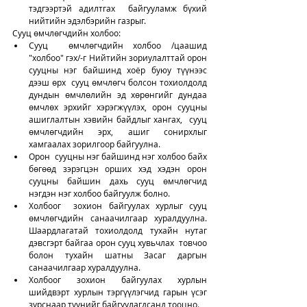
тэдгээртэй адилтгах  байгууламж бүхий 
нийтийн эдэлбэрийн газрыг.
Сууц өмчлөгчдийн холбоо: 
Сууц  өмчлөгчдийн холбоо /цаашид 
"холбоо" гэх/-г Нийтийн зориулалттай орон 
сууцны нэг байшинд хоёр буюу түүнээс 
дээш өрх  сууц өмчлөгч болсон тохиолдолд 
дундын өмчлөлийн эд хөрөнгийг дундаа  
өмчлөх эрхийг хэрэгжүүлэх, орон сууцны 
ашиглалтын хэвийн байдлыг хангах,  сууц 
өмчлөгчдийн эрх, ашиг сонирхлыг 
хамгаалах зорилгоор байгуулна.
Орон  сууцны нэг байшинд нэг холбоо байх 
бөгөөд зэрэгцэн орших хэд хэдэн орон  
сууцны байшин дахь сууц өмчлөгчид 
нэгдэн нэг холбоо байгуулж болно.
Холбоог  зохион байгуулах хурлыг сууц 
өмчлөгчдийн санаачилгаар хуралдуулна.  
Шаардлагатай тохиолдолд тухайн нутаг 
дэвсгэрт байгаа орон сууц хувьчлах  товчоо 
болон тухайн шатны Засаг даргын 
санаачилгаар хуралдуулна.
Холбоог зохион байгуулах хурлын 
шийдвэрт хурлын тэргүүлэгчид гарын үсэг 
зурснаар түүнийг байгуулагдсанд тооцно.