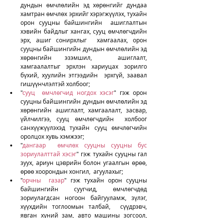
дундын өмчлөлийн эд хөрөнгийг дундаа  
хамтран өмчлөх эрхийг хэрэгжүүлэх, тухайн 
орон сууцны байшингийн  ашиглалтын 
хэвийн байдлыг хангах, сууц өмчлөгчдийн 
эрх, ашиг сонирхлыг  хамгаалах, орон 
сууцны байшингийн дундын өмчлөлийн эд 
хөрөнгийн эзэмшил,  ашиглалт, 
хамгаалалтыг эрхлэн хариуцах зорилго 
бүхий, хуулийн этгээдийн  эрхгүй, заавал 
гишүүнчлэлтэй холбоог;
"
сууц  өмчлөгчид ногдох хэсэг
" гэж орон 
сууцны байшингийн дундын өмчлөлийн эд  
хөрөнгийн ашиглалт, хамгаалалт, засвар, 
үйлчилгээ, сууц өмчлөгчдийн  холбоог 
санхүүжүүлэхэд тухайн сууц өмчлөгчийн 
оролцох хувь хэмжээг;
"
дангаар  өмчлөх сууцны сууцны бус 
зориулалттай хэсэг
" гэж тухайн сууцны гал  
зуух, ариун цэврийн болон угаалгын өрөө, 
өрөө хоорондын хонгил,  агуулахыг;
"
орчны  газар
" гэж тухайн орон сууцны 
байшингийн суугчид, өмчлөгчдөд  
зориулагдсан ногоон байгууламж, зүлэг, 
хүүхдийн тоглоомын талбай,  сүүдрэвч, 
явган хүний зам, авто машины зогсоол, 