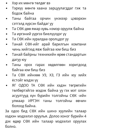
Хэр их мөнгө төлдөг вэ
Тэрхүү мөнгө хаана зарцуулагддаг гэж та 
бодож байна
Таны байгаа орчин үнэхээр цэвэрхэн 
сэтгэлд хүрсэн байдаг уу
Та СӨХ-дөө ямар хувь нэмэр оруулж байна
Та иргэний үүргээ биелүүлдэг үү
Та СӨХ ийн хуралдаа оролцдог уу
Танай СӨХ-ийг арай барилгын компани 
чинь хийгээд явж байгаа юм биш биз
Танай байрны техникийн өрөө стандартын 
дагуу юу
Таны орох гарах хөдөлгөөн хоригдоод 
байгаа юм биш биз 
Та СӨХ ийнхөө УЗ, ХЗ, ГЗ ийн юу хийх 
ёстойг мэдэх үү
ЯГ ОДОО ТА СӨХ ийн хэдэн төгрөгийн 
төлбөртэйгээ мэдэж байна уу гэх мэт олон 
асуултууд хүн бүрийн толгойны СӨХ -ийн 
улмаар ИРГЭН таны толгойны өвчин 
болоод байна. 
За одоо бид СӨХ ийн шинэ хуулийн талаар 
хэдхэн мэдээлэл оруулья. Долоо хоног бүрийн 4 
дэх өдөр СӨХ ийн талаар мэдээлэл оруулах 
болно. 