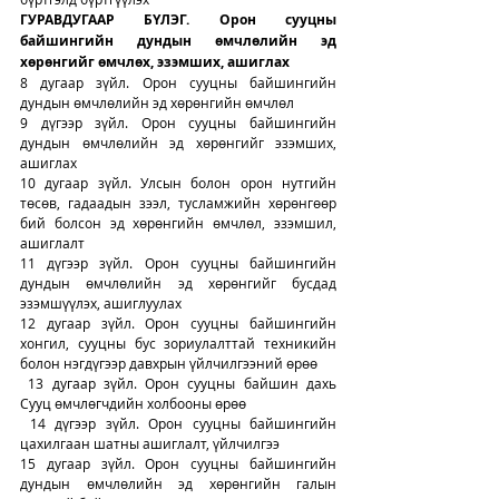
ГУРАВДУГААР БҮЛЭГ. Орон сууцны 
байшингийн дундын өмчлөлийн эд 
хөрөнгийг өмчлөх, эзэмших, ашиглах
8 дугаар зүйл. Орон сууцны байшингийн 
дундын өмчлөлийн эд хөрөнгийн өмчлөл
9 дүгээр зүйл. Орон сууцны байшингийн 
дундын өмчлөлийн эд хөрөнгийг эзэмших, 
ашиглах
10 дугаар зүйл. Улсын болон орон нутгийн 
төсөв, гадаадын зээл, тусламжийн хөрөнгөөр 
бий болсон эд хөрөнгийн өмчлөл, эзэмшил, 
ашиглалт
11 дүгээр зүйл. Орон сууцны байшингийн 
дундын өмчлөлийн эд хөрөнгийг бусдад 
эзэмшүүлэх, ашиглуулах
12 дугаар зүйл. Орон сууцны байшингийн 
хонгил, сууцны бус зориулалттай техникийн 
болон нэгдүгээр давхрын үйлчилгээний өрөө
 13 дугаар зүйл. Орон сууцны байшин дахь 
Сууц өмчлөгчдийн холбооны өрөө
 14 дүгээр зүйл. Орон сууцны байшингийн 
цахилгаан шатны ашиглалт, үйлчилгээ
15 дугаар зүйл. Орон сууцны байшингийн 
дундын өмчлөлийн эд хөрөнгийн галын 