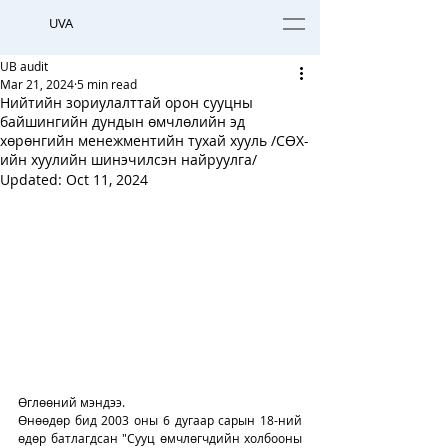
UVA
UB audit
Mar 21, 2024
5 min read
Нийтийн зориулалттай орон сууцны
байшингийн дундын өмчлөлийн эд
хөрөнгийн менежментийн тухай хууль /СӨХ-
ийн хуулийн шинэчилсэн найруулга/
Updated:
Oct 11, 2024
Өглөөний мэндээ. 
Өнөөдөр бид 2003 оны 6 дугаар сарын 18-ний 
өдөр батлагдсан "Сууц өмчлөгчдийн холбооны 