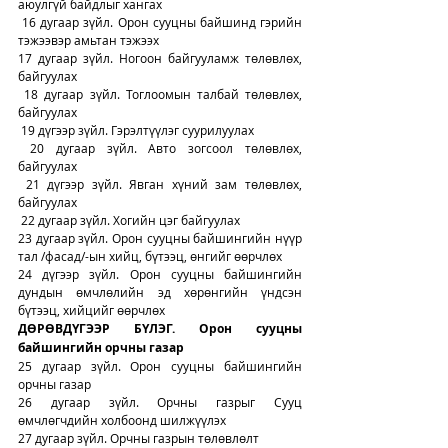
аюулгүй байдлыг хангах
 16 дугаар зүйл. Орон сууцны байшинд гэрийн 
тэжээвэр амьтан тэжээх
17 дугаар зүйл. Ногоон байгууламж төлөвлөх, 
байгуулах
 18 дугаар зүйл. Тоглоомын талбай төлөвлөх, 
байгуулах
 19 дүгээр зүйл. Гэрэлтүүлэг суурилуулах
 20 дугаар зүйл. Авто зогсоол төлөвлөх, 
байгуулах
 21 дүгээр зүйл. Явган хүний зам төлөвлөх, 
байгуулах
 22 дугаар зүйл. Хогийн цэг байгуулах
23 дугаар зүйл. Орон сууцны байшингийн нүүр 
тал /фасад/-ын хийц, бүтээц, өнгийг өөрчлөх
24 дүгээр зүйл. Орон сууцны байшингийн 
дундын өмчлөлийн эд хөрөнгийн үндсэн 
бүтээц, хийцийг өөрчлөх
ДӨРӨВДҮГЭЭР БҮЛЭГ. Орон сууцны 
байшингийн орчны газар 
25 дугаар зүйл. Орон сууцны байшингийн 
орчны газар
26 дугаар зүйл. Орчны газрыг Сууц 
өмчлөгчдийн холбоонд шилжүүлэх
27 дугаар зүйл. Орчны газрын төлөвлөлт