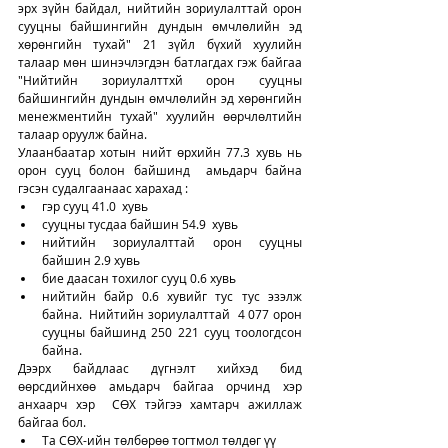
эрх зүйн байдал, нийтийн зориулалттай орон 
сууцны байшингийн дундын өмчлөлийн эд 
хөрөнгийн тухай" 21 зүйл бүхий хуулийн 
талаар мөн шинэчлэгдэн батлагдах гэж байгаа 
"Нийтийн зориулалттхй орон сууцны 
байшингийн дундын өмчлөлийн эд хөрөнгийн 
менежментийн тухай" хуулийн өөрчлөлтийн 
талаар оруулж байна. 
Улаанбаатар хотын нийт өрхийн 77.3 хувь нь 
орон сууц болон байшинд  амьдарч байна 
гэсэн судалгаанаас харахад :
гэр сууц 41.0  хувь  
сууцны тусдаа байшин 54.9  хувь
нийтийн зориулалттай орон сууцны 
байшин 2.9 хувь
бие даасан тохилог сууц 0.6 хувь 
нийтийн байр 0.6 хувийг тус тус эзэлж 
байна.  Нийтийн зориулалттай  4 077 орон 
сууцны байшинд 250 221 сууц тоологдсон 
байна. 
Дээрх байдлаас дүгнэлт хийхэд бид 
өөрсдийнхөө амьдарч байгаа орчинд хэр 
анхаарч хэр  СӨХ тэйгээ хамтарч ажиллаж 
байгаа бол. 
Та СӨХ-ийн төлбөрөө тогтмол төлдөг үү