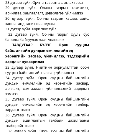
28 дугаар зүйл. Орчны газрын ашиглах гэрээ
29 дүгээр зүйл. Орчны газрын тохижилт, 
арчилгаа, хамгаалалт, цэвэрлэгээ, үйлчилгээ
30 дугаар зүйл. Орчны газрын хашаа, хайс, 
хашлаганд тавих шаардлага
31 дүгээр зүйл. Хориглох зүйл
 32 дугаар зүйл. Орчны газрыг хууль бус 
барилга байгууламжаас чөлөөлөх
ТАВДУГААР БҮЛЭГ. Орон сууцны 
байшингийн дундын өмчлөлийн эд
хөрөнгийн засвар, үйлчилгээ, тэдгээрийн 
зардлыг хуваарилах
33 дугаар зүйл. Нийтийн зориулалттай орон 
сууцны байшингийн засвар, үйлчилгээ
34 дүгээр зүйл. Орон сууцны байшингийн 
дундын өмчлөлийн эд хөрөнгийн засвар, 
арчлалт, хамгаалалт, үйлчилгээний зардлын 
хэмжээ
35 дугаар зүйл. Орон сууцны байшингийн 
дундын өмчлөлийн эд хөрөнгийн төлбөр, 
зардлыг төлөх
36 дугаар зүйл. Орон сууцны байшингийн 
дундын ашиглалтын талбайн цахилгааны 
төлбөрийг төлөх
 37 дугаар зүйл. Орон сууцны байшингийн 