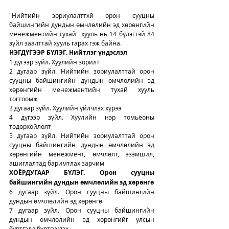
"Нийтийн зориулалттхй орон сууцны 
байшингийн дундын өмчлөлийн эд хөрөнгийн 
менежментийн тухай" хууль нь 14 бүлэгтэй 84 
зүйл заалттай хууль гарах гэж байна. 
НЭГДҮГЭЭР БҮЛЭГ. Нийтлэг үндэслэл
1 дүгээр зүйл. Хуулийн зорилт
2 дугаар зүйл. Нийтийн зориулалттай орон 
сууцны байшингийн дундын өмчлөлийн эд 
хөрөнгийн менежментийн тухай хууль 
тогтоомж
3 дугаар зүйл. Хуулийн үйлчлэх хүрээ
4 дүгээр зүйл. Хуулийн нэр томьёоны 
тодорхойлолт
5 дугаар зүйл. Нийтийн зориулалттай орон 
сууцны байшингийн дундын өмчлөлийн эд 
хөрөнгийн менежмент, өмчлөлт, эзэмшил, 
ашиглалтад баримтлах зарчим
ХОЁРДУГААР БҮЛЭГ
. Орон сууцны 
байшингийн дундын өмчлөлийн эд 
хөрөнгө
6 дугаар зүйл. Орон сууцны байшингийн 
дундын өмчлөлийн эд хөрөнгө
7 дугаар зүйл. Орон сууцны байшингийн 
дундын өмчлөлийн эд хөрөнгийг улсын 
бүртгэлд бүртгүүлэх