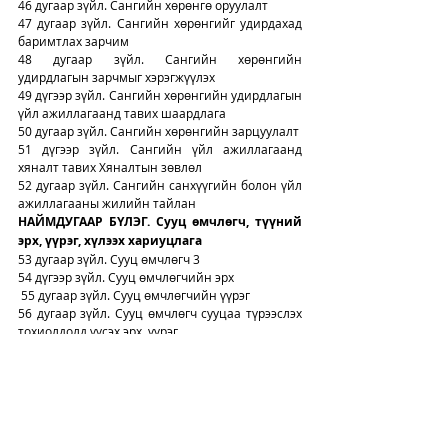
46 дугаар зүйл. Сангийн хөрөнгө оруулалт
47 дугаар зүйл. Сангийн хөрөнгийг удирдахад 
баримтлах зарчим
48 дугаар зүйл. Сангийн хөрөнгийн 
удирдлагын зарчмыг хэрэгжүүлэх
49 дүгээр зүйл. Сангийн хөрөнгийн удирдлагын 
үйл ажиллагаанд тавих шаардлага
50 дугаар зүйл. Сангийн хөрөнгийн зарцуулалт
51 дүгээр зүйл. Сангийн үйл ажиллагаанд 
хяналт тавих Хяналтын зөвлөл
52 дугаар зүйл. Сангийн санхүүгийн болон үйл 
ажиллагааны жилийн тайлан
НАЙМДУГААР БҮЛЭГ. Сууц өмчлөгч, түүний 
эрх, үүрэг, хүлээх хариуцлага
53 дугаар зүйл. Сууц өмчлөгч 
3
54 дүгээр зүйл. Сууц өмчлөгчийн эрх
 55 дугаар зүйл. Сууц өмчлөгчийн үүрэг
56 дугаар зүйл. Сууц өмчлөгч сууцаа түрээслэх 
тохиолдолд үүсэх эрх, үүрэг
57 дугаар зүйл. Сууц өмчлөгчийн хүлээх 
хариуцлага
 58 дугаар зүйл. Шүүхэд нэхэмжлэл гаргах
ЕСДҮГЭЭР БҮЛЭГ. Сууц өмчлөгчдийн холбоо
59 дүгээр зүйл. Сууц өмчлөгчдийн холбоо
 60 дугаар зүйл. Сууц өмчлөгчдийн холбоог 