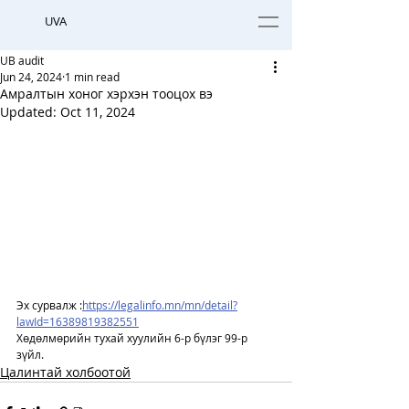
UVA
UB audit
Jun 24, 2024
1 min read
Амралтын хоног хэрхэн тооцох вэ
Updated:
Oct 11, 2024
Эх сурвалж :
https://legalinfo.mn/mn/detail?
lawId=16389819382551
Хөдөлмөрийн тухай хуулийн 6-р бүлэг 99-р 
зүйл.
Цалинтай холбоотой