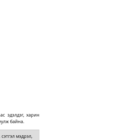
с эдэлдэг, харин 
уулж байна. 
сэтгэл мэдрэл, 