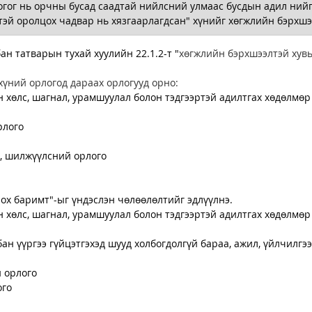
огог нь орчны бусад саадтай нийлсний улмаас бусдын адил ний
нтэй оролцох чадвар нь хязгаарлагдсан" хүнийг хөгжлийн бэрхшээ
ан татварын тухай хуулийн 22.1.2-т "
хөгжлийн бэрхшээлтэй хувь
үний орлогод дараах орлогууд орно:  
 хөлс, шагнал, урамшуулал болон тэдгээртэй адилтгах хөдөлмөр
рлого
, шилжүүлсний орлого
лох баримт"-ыг үндэслэн чөлөөлөлтийг эдлүүлнэ. 
 хөлс, шагнал, урамшуулал болон тэдгээртэй адилтгах хөдөлмөр
ан үүргээ гүйцэтгэхэд шууд холбогдолгүй бараа, ажил, үйлчилгээ
 орлого
ого