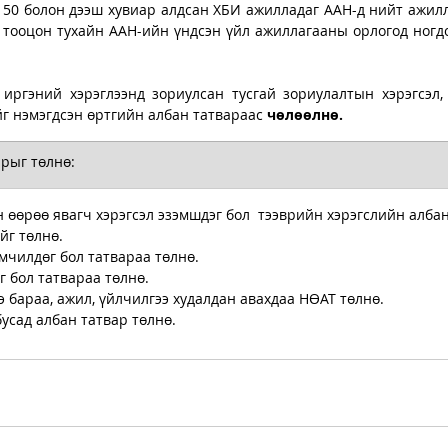
50 болон дээш хувиар алдсан ХБИ ажилладаг ААН-д нийт ажилл
иргэний хэрэглээнд зориулсан тусгай зориулалтын хэрэгсэл, 
г нэмэгдсэн өртгийн албан татвараас 
чөлөөлнө.
арыг төлнө: 
 өөрөө явагч хэрэгсэл эзэмшдэг бол  тээврийн хэрэгслийн албан
г төлнө. 
өмчилдөг бол татвараа төлнө.
г бол татвараа төлнө. 
э бараа, ажил, үйлчилгээ худалдан авахдаа НӨАТ төлнө. 
бусад албан татвар төлнө.