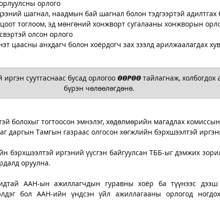
борлуулсны орлого
цээний шагнал, наадмын бай шагнал болон тэдгээртэй адилтгах 
оцоот тоглоом, эд мөнгөний хонжворт сугалааны хонжворын орл
үсвэртэй олсон орлого
 иргэн суутгаснаас бусад орлогоо 
ӨӨРӨӨ
 тайлагнаж, холбогдох 
бүрэн чөлөөлөгдөнө. 
эй болохыг тогтоосон эмнэлэг, хөдөлмөрийн магадлах комиссын
саг даргын Тамгын газраас олгосон хөгжлийн бэрхшээлтэй иргэн
йн бэрхшээлтэй иргэний үүсгэн байгуулсан ТББ-ыг дэмжих зорил
рдалд оруулна. 
идтай ААН-ын ажиллагчдын гуравны хоёр ба түүнээс дээш 