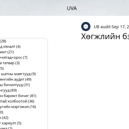
UVA
UB audit
Sep 17, 
Хөгжлийн бэ
(28)
28 posts
д хяналт
(4)
4 posts
римт
(21)
21 posts
+хятад+орос
(7)
7 posts
а татвар
(3)
3 posts
25)
25 posts
 шатны маягтууд
(9)
9 posts
өнгийн аудит
(49)
49 posts
ы бичилтүүд
(31)
31 posts
нгууд
(69)
69 posts
н баримт бичиг
(81)
81 posts
тай холбоотой
(36)
36 posts
үгийн мэргэжил
(16)
16 posts
0)
10 posts
р
(42)
42 posts
т хариулт
(5)
5 posts
рлөл
(2)
2 posts