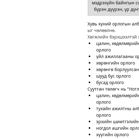
мэдрэхүйн байнгын с
бүрэн дүүрэн, үр дү
Хувь хүний орлогын алб
ыг чөлөөлнө. 
Хөгжлийн бэрхшээлтэй х
цалин, хөдөлмөрийн
орлого
үйл ажиллагааны о
хөрөнгийн орлого
хөрөнгө борлуулсан
шууд бус орлого
бусад орлого 
Суутган төлөгч нь "Нот
цалин, хөдөлмөрийн
орлого
тухайн ажилтны алб
орлого
эрхийн шимтгэлийн
ногдол ашгийн орл
хүүгийн орлого