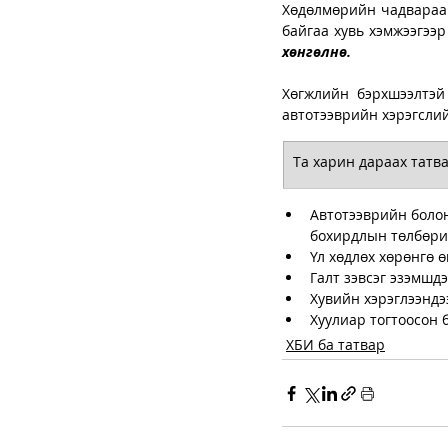
Хөдөлмөрийн чадвараа 
хөнгөлнө. 
Хөгжлийн бэрхшээлтэй 
автотээврийн хэрэгслий
​Та харин дараах татв
Автотээврийн болон
бохирдлын төлбөрий
Үл хөдлөх хөрөнгө 
Галт зэвсэг эзэмшдэ
Хувийн хэрэглээндэ
Хуулиар тогтоосон 
ХБИ ба татвар