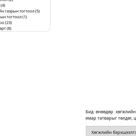
(4)
4 posts
йн газрын тогтоол
(5)
5 posts
ын тогтоол
(1)
1 post
оо
(23)
23 posts
арт
(8)
8 posts
Бид өнөөдөр хөгжлийн 
ямар татварыг төлдөг, 
Хөгжлийн бэрхшээлтэй