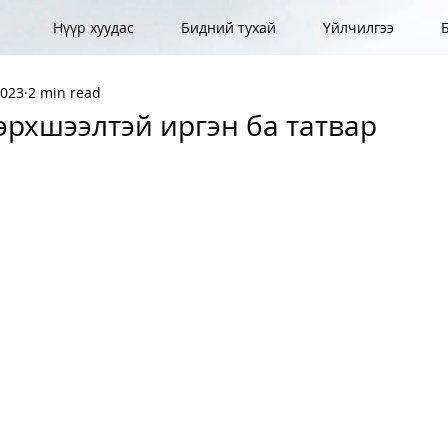
Нүүр хуудас
Бидний тухай
Үйлчилгээ
2023
2 min read
рхшээлтэй иргэн ба татвар