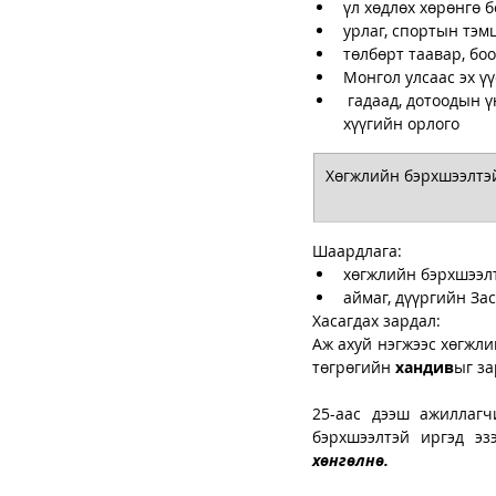
үл хөдлөх хөрөнгө 
урлаг, спортын тэм
төлбөрт таавар, бо
Монгол улсаас эх ү
 гадаад, дотоодын үнэт цаасны анхдагч болон хоёрдогч зах зээлд арилжаалагдах хувьцаа болон 
хүүгийн орлого 
Хөгжлийн бэрхшээлтэй
Шаардлага: 
хөгжлийн бэрхшээлт
аймаг, дүүргийн За
Хасагдах зардал: 
Аж ахуй нэгжээс хөгжли
төгрөгийн 
хандив
ыг за
25-аас дээш ажиллагч
хөнгөлнө. 