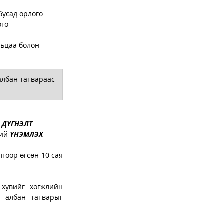
бусад орлого
ого
албан татвараас 
 
ДҮГНЭЛТ
ий 
ҮНЭМЛЭХ 
гоор өгсөн 10 сая 
хувийг хөгжлийн 
бэрхшээлтэй иргэд эзэлдэг бол ААН-ийн үндсэн үйл ажиллагааны орлогод ногдох албан татварыг 