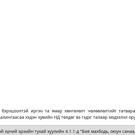
бэрхшээлтэй иргэн та ямар хөнгөлөлт чөлөөлөлтийг татвараа
цалингаасаа хэдэн хувийн НД төлдөг вэ гэдэг талаар мэдээлэл ор
 хүний эрхийн тухай хуулийн 4.1.1-д "Бие махбодь, оюун санаа, 