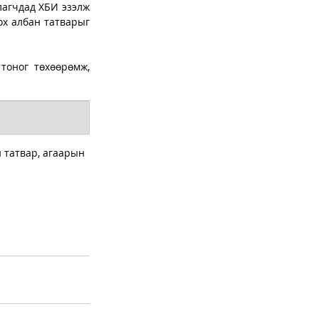
агчдад ХБИ эзэлж 
байгаа хувь хэмжээгээр тооцон тухайн ААН-ийн үндсэн үйл ажиллагааны орлогод ногдох албан татварыг 
тоног төхөөрөмж, 
 татвар, агаарын 