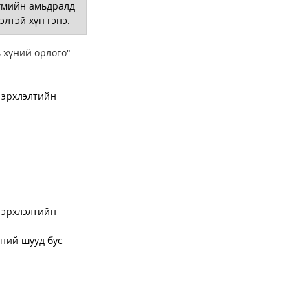
гмийн амьдралд 
лтэй хүн гэнэ. 
 хүний орлого"-
 эрхлэлтийн 
 эрхлэлтийн 
ний шууд бус 