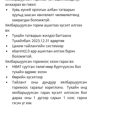
анхаарах вэ гэвэл: 
Хувь хүний орлогын албан татварын 
хуульд заасан хөнгөлөлт чөлөөлөлтөнд 
хамрагдах боломжгүй.
Хялбаршуулсан горим ашиглах хүсэлт илгээх 
вэ: 
Тухайн татварын жилдээ багтаана 
Тухайлбал: 2023.12.31 өдөртөө 
Цахим тайлангийн системээр 
ebarimt2.0 арр ашиглан илгээх бүрэн 
боломжтой. 
Хялбаршуулсан горимоос хэзээ гарах вэ: 
НӨАТ суутган төлөгчөөр бүртгүүлсэн бол 
тухайн өдрөөс эхлэн
Өөрийн хүсэлтээр
Тайлант оны дундуур хялбаршуулсан 
горимоос гарахыг хориглоно.  Тухайн онд 
хялбаршуулсан гарах хүсэлт илгээсэн бол 
дараа оны 1 дүгээр сарын 1 нээс гарна 
гэсэн үг юм.