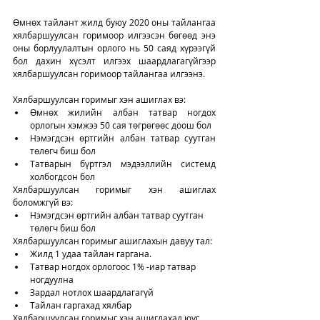
Өмнөх тайлант жилд буюу 2020 оны тайлангаа 
хялбаршуулсан горимоор илгээсэн бөгөөд энэ 
оны борлуулалтын орлого нь 50 саяд хүрээгүй 
бол дахин хүсэлт илгээх шаардлагагүйгээр 
хялбаршуулсан горимоор тайлангаа илгээнэ.
Хялбаршуулсан горимыг хэн ашиглах вэ: 
Өмнөх жилийн албан татвар ногдох 
орлогын хэмжээ 50 сая төгрөгөөс доош бол
Нэмэгдсэн өртгийн албан татвар суутган 
төлөгч биш бол
Татварын бүртгэл мэдээллийн системд 
холбогдсон бол
Хялбаршуулсан горимыг хэн ашиглах 
боломжгүй вэ: 
Нэмэгдсэн өртгийн албан татвар суутган 
төлөгч биш бол
Хялбаршуулсан горимыг ашиглахын давуу тал: 
Жилд 1 удаа тайлан гаргана. 
Татвар ногдох орлогоос 1% -иар татвар 
ногдуулна
Зардал нотлох шаардлагагүй
Тайлан гаргахад хялбар
Хялбаршуулсан горимыг хэн ашиглахад юуг 