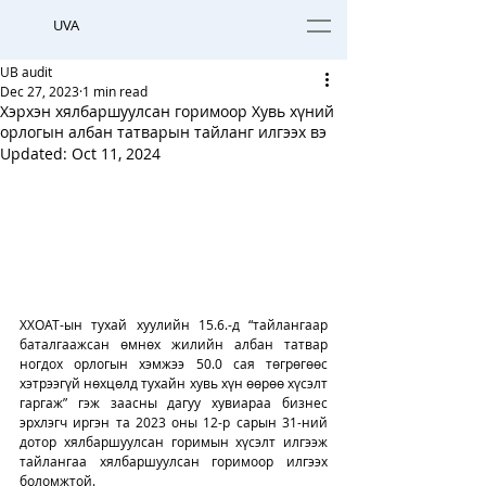
UVA
UB audit
Dec 27, 2023
1 min read
Хэрхэн хялбаршуулсан горимоор Хувь хүний
орлогын албан татварын тайланг илгээх вэ
Updated:
Oct 11, 2024
ХХОАТ-ын тухай хуулийн 15.6.-д “тайлангаар 
баталгаажсан өмнөх жилийн албан татвар 
ногдох орлогын хэмжээ 50.0 сая төгрөгөөс 
хэтрээгүй нөхцөлд тухайн хувь хүн өөрөө хүсэлт 
гаргаж” гэж заасны дагуу хувиараа бизнес 
эрхлэгч иргэн та 2023 оны 12-р сарын 31-ний 
дотор хялбаршуулсан горимын хүсэлт илгээж 
тайлангаа хялбаршуулсан горимоор илгээх 
боломжтой.