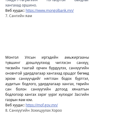
хангахад оршино. 
Веб хуудас: 
https://www.mongolbank.mn/
7. Сангийн яам
Монгол Улсын иргэдийн амьжиргааны 
түвшинг дээшлүүлэхэд чиглэсэн санхүү, 
төсвийн таатай орчин бүрдүүлэх, санхүүгийн 
оновчтой удирдлагаар хангахад оршдог бөгөөд 
эрхэм санхүүчдийг нягтлан бодох бүртгэл, 
аудитын бодлого, удирдлагаар хангах, төрийн 
сан болон санхүүгийн дотоод хяналтын 
бодлогоор хангах зэрэг үүрэг хүлээдэг Засгийн 
газрын яам юм. 
Веб хуудас: 
https://mof.gov.mn/
8. Санхүүгийн Зохицуулах Хороо