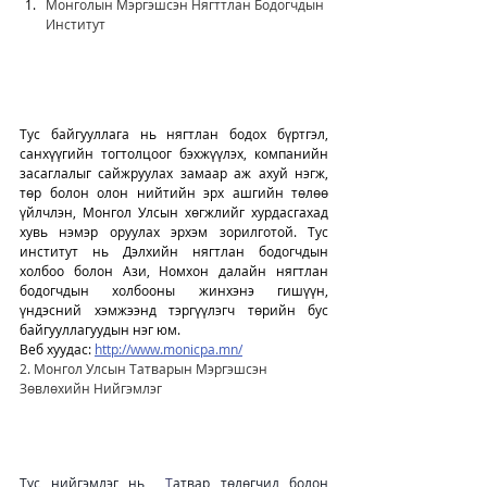
Монголын Мэргэшсэн Нягттлан Бодогчдын 
Институт
Тус байгууллага нь нягтлан бодох бүртгэл, 
санхүүгийн тогтолцоог бэхжүүлэх, компанийн 
засаглалыг сайжруулах замаар аж ахуй нэгж, 
төр болон олон нийтийн эрх ашгийн төлөө 
үйлчлэн, Монгол Улсын хөгжлийг хурдасгахад 
хувь нэмэр оруулах эрхэм зорилготой. Тус 
институт нь Дэлхийн нягтлан бодогчдын 
холбоо болон Ази, Номхон далайн нягтлан 
бодогчдын холбооны жинхэнэ гишүүн, 
үндэсний хэмжээнд тэргүүлэгч төрийн бус 
байгууллагуудын нэг юм.
Веб хуудас: 
http://www.monicpa.mn/
2. Монгол Улсын Татварын Мэргэшсэн 
Зөвлөхийн Нийгэмлэг
Тус нийгэмлэг нь  
Т
атвар төлөгчид болон 