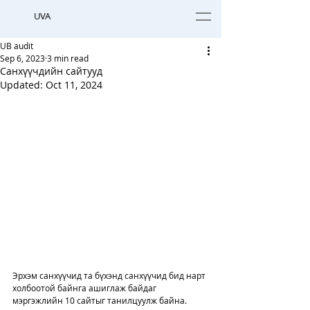
UVA
UB audit
Sep 6, 2023
3 min read
Санхүүчдийн сайтууд
Updated:
Oct 11, 2024
Эрхэм санхүүчид та бүхэнд санхүүчид бид нарт 
холбоотой байнга ашиглаж байдаг 
мэргэжлийн 10 сайтыг танилцуулж байна. 