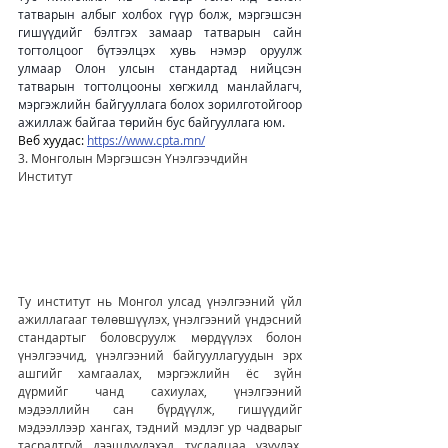
татварын албыг холбох гүүр болж, мэргэшсэн 
гишүүдийг бэлтгэх замаар татварын сайн 
тогтолцоог бүтээлцэх хувь нэмэр оруулж 
улмаар Олон улсын стандартад нийцсэн 
татварын тогтолцооны хөгжилд манлайлагч, 
мэргэжлийн байгууллага болох зорилготойгоор 
ажиллаж байгаа төрийн бус байгууллага юм.  
Веб хуудас: 
https://www.cpta.mn/
3. Монголын Мэргэшсэн Үнэлгээчдийн 
Институт
Ту институт нь Монгол улсад үнэлгээний үйл 
ажиллагааг төлөвшүүлэх, үнэлгээний үндэсний 
стандартыг боловсруулж мөрдүүлэх болон 
үнэлгээчид, үнэлгээний байгууллагуудын эрх 
ашгийг хамгаалах, мэргэжлийн ёс зүйн 
дүрмийг чанд сахиулах, үнэлгээний 
мэдээллийн сан бүрдүүлж, гишүүдийг 
мэдээллээр хангах, тэдний мэдлэг ур чадварыг 
тасралтгүй дээшлүүлэхэд туслалцаа үзүүлэх, 