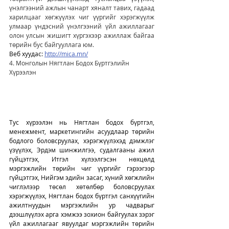
үнэлгээний ажлын чанарт хяналт тавих, гадаад 
харилцааг хөгжүүлэх чиг үүргийг хэрэгжүүлж 
улмаар үндэсний үнэлгээний үйл ажиллагааг 
олон улсын жишигт хүргэхээр ажиллаж байгаа 
төрийн бус байгууллага юм.
Веб хуудас: 
http://mica.mn/
4. Монголын Нягтлан Бодох Бүртгэлийн 
Хүрээлэн
Тус хүрээлэн нь Нягтлан бодох бүртгэл, 
менежмент, маркетингийн асуудлаар төрийн 
бодлого боловсруулах, хэрэгжүүлэхэд дэмжлэг 
үзүүлэх, Эрдэм шинжилгээ, судалгааны ажил 
гүйцэтгэх, Итгэл хүлээлгэсэн нөхцөлд 
мэргэжлийн төрийн чиг үүргийг гэрээгээр 
гүйцэтгэх, Нийгэм эдийн засаг, хүний хөгжлийн 
чиглэлээр төсөл хөтөлбөр боловсруулах 
хэрэгжүүлэх, Нягтлан бодох бүртгэл санхүүгийн 
ажилтнуудын мэргэжлийн ур чадварыг 
дээшлүүлэх арга хэмжээ зохион байгуулах зэрэг 
үйл ажиллагааг явуулдаг мэргэжлийн төрийн 