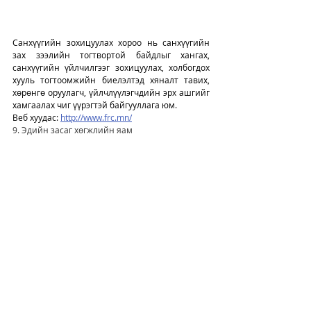
Санхүүгийн зохицуулах хороо нь санхүүгийн 
зах зээлийн тогтвортой байдлыг хангах, 
санхүүгийн үйлчилгээг зохицуулах, холбогдох 
хууль тогтоомжийн биелэлтэд хяналт тавих, 
хөрөнгө оруулагч, үйлчлүүлэгчдийн эрх ашгийг 
хамгаалах чиг үүрэгтэй байгууллага юм. 
Веб хуудас: 
http://www.frc.mn/
9. Эдийн засаг хөгжлийн яам
Монгол Улсын Үндсэн хууль, Монгол Улсын 
Засгийн газрын тухай хууль, Хөгжлийн бодлого, 
төлөвлөлт, түүний удирдлагын тухай хууль, 