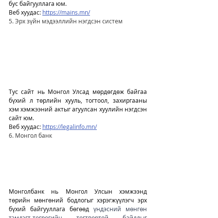
бус байгууллага юм. 
Веб хуудас: 
https://mains.mn/
5. Эрх зүйн мэдээллийн нэгдсэн систем
Тус сайт нь Монгол Улсад мөрдөгдөж байгаа 
бүхий л төрлийн хууль, тогтоол, захиргааны 
хэм хэмжээний актыг агуулсан хуулийн нэгдсэн 
сайт юм.
Веб хуудас: 
https://legalinfo.mn/
6. Монгол банк
Монголбанк нь Монгол Улсын хэмжээнд 
төрийн мөнгөний бодлогыг хэрэгжүүлэгч эрх 
бүхий байгууллага бөгөөд 
үндэсний мөнгөн 
тэмдэгт-төгрөгийн тогтвортой байдлыг 