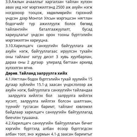
3.9.Ажлын ачааллыг харгалзан тайлан хүлээн 
авах үед нэг мэргэжилтэнд 2500 аж ахуйн нэгж 
ногдохоор тооцож, хөдөлмөрийн гэрээний 
үндсэн дээр Монгол Улсын мэргэшсэн нягтлан 
бодогчийг түр ажиллуулж болох бөгөөд 
тайлангийн баталгаажуулалт, бусад 
хариуцлагыг үндсэн орон тооны бүртгэлийн 
мэргэжилтэн хариуцна.
3.10.Харилцагч санхүүгийн байгууллага аж 
ахуйн нэгж, байгууллагаас ирүүлсэн тухайн 
оны тайланг хатуу дискт 3 хувь хуулбарлан, 
дараа оны 2 дугаар  улиралд багтаан архивд 
хүлээлгэн өгнө.
Дөрөв. Тайланд залруулга хийх
4.1.Нягтлан бодох бүртгэлийн тухай хуулийн 15 
дугаар зүйлийн 15.1-д заасан үндэслэлээр аж 
ахуйн нэгж, байгууллага санхүүгийн тайландаа 
 залруулга хийлгэх бол  залруулга хийлгэх 
хүсэлт, залруулга хийлгэх болсон шалтгаан, 
түүнийг тусгасан баримт, тайланг хэвлэмэл 
байдлаар харилцагч санхүүгийн байгууллагад 
биечлэн тушаана.
4.2.Харилцагч санхүүгийн байгууллагын бичиг 
хэргийн бүртгэлд албан ёсоор бүртгэгдсэн 
албан тоот, энэ журмын 4.1-д заасан баримтыг 