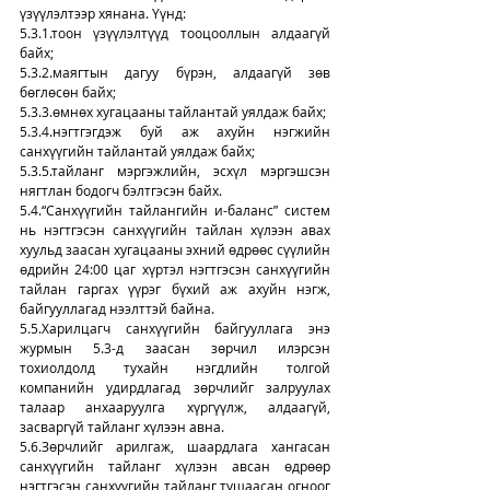
үзүүлэлтээр хянана. Үүнд:
5.3.1.тоон үзүүлэлтүүд тооцооллын алдаагүй 
байх;
5.3.2.маягтын дагуу бүрэн, алдаагүй зөв 
бөглөсөн байх;
5.3.3.өмнөх хугацааны тайлантай уялдаж байх;
5.3.4.нэгтгэгдэж буй аж ахуйн нэгжийн 
санхүүгийн тайлантай уялдаж байх;
5.3.5.тайланг мэргэжлийн, эсхүл мэргэшсэн 
нягтлан бодогч бэлтгэсэн байх.
5.4.“Санхүүгийн тайлангийн и-баланс” систем 
нь нэгтгэсэн санхүүгийн тайлан хүлээн авах 
хуульд заасан хугацааны эхний өдрөөс сүүлийн 
өдрийн 24:00 цаг хүртэл нэгтгэсэн санхүүгийн 
тайлан гаргах үүрэг бүхий аж ахуйн нэгж, 
байгууллагад нээлттэй байна.
5.5.Харилцагч санхүүгийн байгууллага энэ 
журмын 5.3-д заасан зөрчил илэрсэн 
тохиолдолд тухайн нэгдлийн толгой 
компанийн удирдлагад зөрчлийг залруулах 
талаар анхааруулга хүргүүлж, алдаагүй, 
засваргүй тайланг хүлээн авна.
5.6.Зөрчлийг арилгаж, шаардлага хангасан 
санхүүгийн тайланг хүлээн авсан өдрөөр 
нэгтгэсэн санхүүгийн тайланг тушаасан огноог 