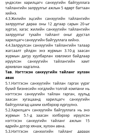
үндэслэн харилцагч санхүүгийн байгууллага 
тайлангийн залруулгыг ажлын 5 өдөрт багтаан 
хийнэ.
4.3.Жилийн эцсийн санхүүгийн тайлангийн 
залруулгыг дараа оны 12 дугаар сарын 20-ыг 
хүртэл, хагас жилийн санхүүгийн тайлангийн 
залруулгыг тухайн тайлант оныг дуустал 
харилцагч санхүүгийн байгууллага хийнэ.
4.4.Залруулсан санхүүгийн тайлангийн талаар 
жагсаалт үйлдэн энэ журмын 3.10-д заасан 
журмын дагуу хуулбарлан хэвлэмэл байдлаар 
ирүүлсэн санхүүгийн тайлангийн хамт 
архивлан хадгална.
Тав. Нэгтгэсэн санхүүгийн тайланг хүлээн 
авах
5.1.Нэгтгэсэн санхүүгийн тайлан гаргах үүрэг 
бүхий бизнесийн нэгдлийн толгой компани нь 
нэгтгэсэн санхүүгийн тайлан гарган, хуульд 
заасан хугацаанд харилцагч санхүүгийн 
байгууллагад цахим хэлбэрээр хүргүүлнэ.
5.2.Харилцагч санхүүгийн байгууллага нь энэ 
журмын 5.1-д заасан хэлбэрээр ирүүлсэн 
нэгтгэсэн санхүүгийн тайланг ажлын 15 
өдрийн дотор хянаж, хүлээн авна.
5.3.Нэгтгэсэн санхүүгийн тайланг дараах 