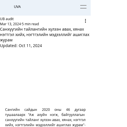
UVA
UB audit
Mar 13, 2024
5 min read
Санхүүгийн тайлангийн хүлээн авах, хянах
нэгтгэл хийх, нэгтгэлийн мэдээллийг ашиглах
журам
Updated:
Oct 11, 2024
Сангийн сайдын 2020 оны 46 дугаар 
тушаалаарх "Аж ахуйн нэгж, байгууллагын  
санхүүгийн тайланг хүлээн авах, хянах, нэгтгэл 
хийх, нэгтгэлийн мэдээллийг ашиглах журам"-