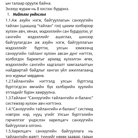
ын талаар оруулж байна. 
Энэхүү журам нь 8 хэсгээс бүрдэнэ. 
Нийтлэг үндэслэл
1.1.Аж ахуйн нэгж, байгууллагын санхүүгийн 
тайлан (цаашид “тайлан” гэх) цахим хэлбэрээр 
хүлээн авч, хянах, мэдээллийн сан бүрдүүлэх, уг 
сангийн мэдээллийг ашиглах, шинээр 
байгуулагдсан аж ахуйн нэгж, байгууллагын 
мэдээллийг бүртгэх, улсын хэмжээнд 
санхүүгийн тайланг хүлээн авсан дүнг нэгтгэх, 
холбогдох баримтыг архивд хүлээлгэн өгөх, 
мэдээллийн сангийн хадгалалт хамгаалалтын 
найдвартай байдлыг хангах үйл ажиллагаанд 
энэ журмыг мөрдөнө.
1.2.Тайлангийн нэгтгэлд улсын бүртгэлд 
бүртгэгдсэн өмчийн бүх хэлбэрийн хуулийн 
этгээдийг бүрэн хамруулна.
1.3.Тайланг “Санхүүгийн тайлангийн и-баланс” 
системээр хүлээн авч нэгтгэнэ.
1.4.“Санхүүгийн тайлангийн и-баланс” системд 
нэвтрэх нэр, нууц үгийг Улсын бүртгэлийн 
гэрчилгээг үндэслэн харилцагч санхүүгийн 
байгууллага олгоно.
1.5.Харилцагч санхүүгийн байгууллага нь 
тайлангийн маягт, түүнийг нөхөх заавар, гарын 