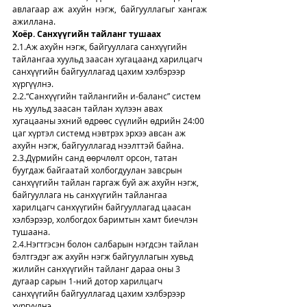
авлагаар аж ахуйн нэгж, байгууллагыг хангаж 
ажиллана.
Хоёр. Санхүүгийн тайланг тушаах
2.1.Аж ахуйн нэгж, байгууллага санхүүгийн 
тайлангаа хуульд заасан хугацаанд харилцагч 
санхүүгийн байгууллагад цахим хэлбэрээр 
хүргүүлнэ.
2.2.“Санхүүгийн тайлангийн и-баланс” систем 
нь хуульд заасан тайлан хүлээн авах 
хугацааны эхний өдрөөс сүүлийн өдрийн 24:00 
цаг хүртэл системд нэвтрэх эрхээ авсан аж 
ахуйн нэгж, байгууллагад нээлттэй байна.
2.3.Дүрмийн санд өөрчлөлт орсон, татан 
буугдаж байгаатай холбогдуулан завсрын 
санхүүгийн тайлан гаргаж буй аж ахуйн нэгж, 
байгууллага нь санхүүгийн тайлангаа 
харилцагч санхүүгийн байгууллагад цаасан 
хэлбэрээр, холбогдох баримтын хамт биечлэн 
тушаана. 
2.4.Нэгтгэсэн болон салбарын нэгдсэн тайлан 
бэлтгэдэг аж ахуйн нэгж байгууллагын хувьд 
жилийн санхүүгийн тайланг дараа оны 3 
дугаар сарын 1-ний дотор харилцагч 
санхүүгийн байгууллагад цахим хэлбэрээр 
хүргүүлнэ.