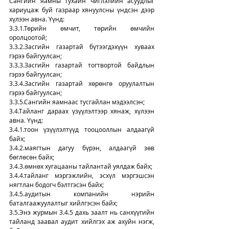
Сангийн яамны тухайн чиглэлийн асуудлыг 
хариуцаж буй газраар хянуулсны үндсэн дээр 
хүлээн авна. Үүнд:
3.3.1.Төрийн өмчит, төрийн өмчийн 
оролцоотой;
3.3.2.Засгийн газартай бүтээгдэхүүн хуваах 
гэрээ байгуулсан;
3.3.3.Засгийн газартай тогтвортой байдлын 
гэрээ байгуулсан;
3.3.4.Засгийн газартай хөрөнгө оруулалтын 
гэрээ байгуулсан;
3.3.5.Сангийн яамнаас тусгайлан мэдээлсэн;
3.4.Тайланг дараах үзүүлэлтээр хянаж, хүлээн 
авна. Үүнд:
3.4.1.тоон үзүүлэлтүүд тооцооллын алдаагүй 
байх;
3.4.2.маягтын дагуу бүрэн, алдаагүй зөв 
бөглөсөн байх;
3.4.3.өмнөх хугацааны тайлантай уялдаж байх;
3.4.4.тайланг мэргэжлийн, эсхүл мэргэшсэн 
нягтлан бодогч бэлтгэсэн байх;
3.4.5.аудитын компанийн нэрийн 
баталгаажуулалтыг хийлгэсэн байх;
3.5.Энэ журмын 3.4.5 дахь заалт нь санхүүгийн 
тайланд заавал аудит хийлгэх аж ахуйн нэгж, 