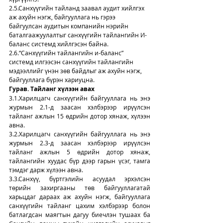
2.5.Санхүүгийн тайланд заавал аудит хийлгэх 
аж ахуйн нэгж, байгууллага нь гэрээ 
байгуулсан аудитын компанийн нэрийн 
баталгаажуулалтыг санхүүгийн тайлангийн И-
баланс системд хийлгэсэн байна.
2.6.“Санхүүгийн тайлангийн и-баланс” 
системд илгээсэн санхүүгийн тайлангийн 
мэдээллийг үнэн зөв байдлыг аж ахуйн нэгж, 
байгууллага бүрэн хариуцна.
Гурав. Тайланг хүлээн авах
3.1.Харилцагч санхүүгийн байгууллага нь энэ 
журмын 2.1-д заасан хэлбэрээр ирүүлсэн 
тайланг ажлын 15 өдрийн дотор хянаж, хүлээн 
авна.
3.2.Харилцагч санхүүгийн байгууллага нь энэ 
журмын 2.3-д заасан хэлбэрээр ирүүлсэн 
тайланг ажлын 5 өдрийн дотор хянаж, 
тайлангийн хуудас бүр дээр гарын үсэг, тамга 
тэмдэг дарж хүлээн авна.
3.3.Санхүү, бүртгэлийн асуудал эрхэлсэн 
төрийн захиргааны төв байгууллагатай 
харьцдаг дараах аж ахуйн нэгж, байгууллага 
санхүүгийн тайланг цахим хэлбэрээр болон 
батлагдсан маягтын дагуу биечлэн тушаах ба 