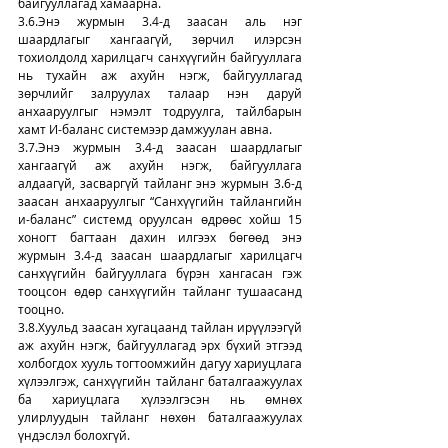
байгууллагад хамаарна.
3.6.Энэ журмын 3.4-д заасан аль нэг 
шаардлагыг хангаагүй, зөрчил илэрсэн 
тохиолдолд харилцагч санхүүгийн байгууллага 
нь тухайн аж ахуйн нэгж, байгууллагад 
зөрчлийг залруулах талаар нэн даруй 
анхааруулгыг нэмэлт тодруулга, тайлбарын 
хамт И-баланс системээр дамжуулан авна.
3.7.Энэ журмын 3.4-д заасан шаардлагыг 
хангаагүй аж ахуйн нэгж, байгууллага 
алдаагүй, засваргүй тайланг энэ журмын 3.6-д 
заасан анхааруулгыг “Санхүүгийн тайлангийн 
и-баланс” системд оруулсан өдрөөс хойш 15 
хоногт багтаан дахин илгээх бөгөөд энэ 
журмын 3.4-д заасан шаардлагыг харилцагч 
санхүүгийн байгууллага бүрэн хангасан гэж 
тооцсон өдөр санхүүгийн тайланг тушаасанд 
тооцно.
3.8.Хуульд заасан хугацаанд тайлан ирүүлээгүй 
аж ахуйн нэгж, байгууллагад эрх бүхий этгээд 
холбогдох хууль тогтоомжийн дагуу хариуцлага 
хүлээлгэж, санхүүгийн тайланг баталгаажуулах 
ба хариуцлага хүлээлгэсэн нь өмнөх 
улирлуудын тайланг нөхөн баталгаажуулах 
үндэслэл болохгүй.