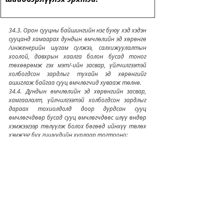
34.3. Орон сууцны байшингийн нэг буюу хэд хэдэн 
сууцанд хамаарах дундын өмчлөлийн эд хөрөнгө 
/инженерийн шугам сүлжээ, салхижуулалтын 
хоолой, давхрын хаалга болон бусад тоног 
төхөөрөмж гэх мэт/-ийн засвар, үйлчилгээтэй 
холбогдсон зардлыг тухайн эд хөрөнгийг 
ашиглаж байгаа сууц өмчлөгчид хувааж төлнө.
34.4. Дундын өмчлөлийн эд хөрөнгийн засвар, 
хамгаалалт, үйлчилгээтэй холбогдсон зардлыг 
дараах тохиолдолд доор дурдсан сууц 
өмчлөгчдөөр бусад сууц өмчлөгчдөөс илүү өндөр 
хэмжээгээр төлүүлж болох бөгөөд ийнхүү төлөх 
хэмжээг бүх гишүүдийн хурлаар тогтооно:
34.4.1. дундын өмчлөлийн зарим эд хөрөнгийн 
засвар, хамгаалалт, үйлчилгээ нь тодорхой сууц 
өмчлөгчийн ашиг сонирхолд бусдынхаас илүү 
нийцэж байгаа бол;
34.4.2. сууц, сууцны бус зориулалттай хэсэгт 
хууль тогтоомжид нийцүүлэн үйлдвэрлэл, 
үйлчилгээ эрхэлж байгаа бол.
34.5. Сууц өмчлөгч өөрийн сууцыг ашиглаагүй, 
эсхүл бусдад ашиглуулаагүй тохиолдолд дундын 