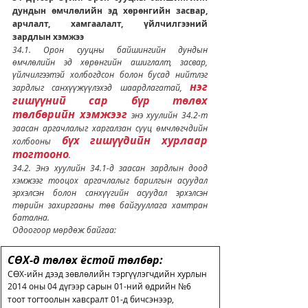
дундын өмчлөлийн эд хөрөнгийн засвар, 
арчлалт, хамгаалалт, үйлчилгээний 
зардлын хэмжээ
34.1. Орон сууцны байшингийн дундын 
өмчлөлийн эд хөрөнгийн ашиглалт, засвар, 
үйлчилгээтэй холбогдсон болон бусад нийтлэг 
нэг 
зардлыг санхүүжүүлэхэд шаардлагатай, 
гишүүний сар бүр төлөх 
төлбөрийн хэмжээг
 энэ хуулийн 34.2-т 
заасан аргачлалыг харгалзан сууц өмчлөгчдийн 
 бүх гишүүдийн хурлаар 
холбооны
тогтооно
.
34.2. Энэ хуулийн 34.1-д заасан зардлын доод 
хэмжээг тооцох аргачлалыг барилгын асуудал 
эрхэлсэн болон санхүүгийн асуудал эрхэлсэн 
төрийн захиргааны төв байгууллага хамтран 
батална.
Одоогоор мөрдөж байгаа: 
СӨХ-д төлөх ёстой төлбөр:
СӨХ-ийн дээд зөвлөлийн тэргүүлэгчдийн хурлын 
2014 оны 04 дүгээр сарын 01-ний өдрийн №6 
тоот тогтоолын хавсралт 01-д бичсэнээр,    