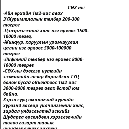
                                                        СӨХ нь:
-Айл өрхийн 1м2-аас авах 
ЗҮХуримтлалын төлбөр 200-300 
төгрөг
-Цэвэрлэгээний хөлс нэг өрхөөс 1500-
10000 төгөг,
-Жижүүр, харуулын урамшуулал 
цалин нэг өрхөөс 5000-100000 
төгрөг
-Лифтний төлбөр нэг өрхөөс 8000-
10000 төгрөг
-СӨХ-ны дэвсгэр нутгийн 
эзэмшлийн газар баригдсан ТҮЦ 
болон бусад объектоос 1м2-аас 
3000-8000 төгрөг авах ёстой юм 
байна.
Хэрэв сууц өмчлөгчид хуулийн 
хүрээнд засвар үйлчилгээний хөлс, 
зардал үндэслэлтэй эсэхийг 
Шударга өрсөлдөөн хэрэглэгчийн 
төлөө газарт тавьж 
шийдвэрлүүлэх эрхтэй.