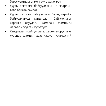
буруу удирдлага, мөнгө угаах гэх мэт
Хууль тогтоогч байгууллагын анхаарлын 
төвд байгаа байдал
Хууль тогтоогч байгууллага, бусад төрийн 
байгууллагууд, хандивлагч байгууллага, 
хөрөнгө оруулагч, хамтран эзэмшигч 
нараас ирүүлсэн хүсэлтүүд
Хандивлагч байгууллага, хөрөнгө оруулагч, 
хувьцаа эзэмшигчдээс ихээхэн хэмжээний 
санхүүжилт, зээл, тусламж авсан мөн гэрээ, 
хэлэлцээрийн нөхцөлүүдтэй нийлцэж 
байгаа эсэх
Хөндлөнгийн аудит
Comments