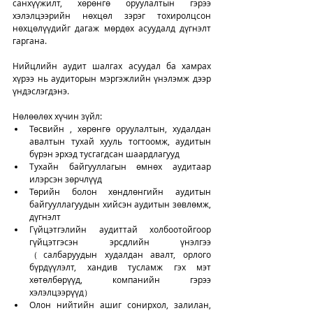
санхүүжилт, хөрөнгө оруулалтын гэрээ 
хэлэлцээрийн нөхцөл зэрэг тохиролцсон 
нөхцөлүүдийг дагаж мөрдөх асуудалд дүгнэлт 
гаргана. 
Нийцлийн аудит шалгах асуудал ба хамрах 
хүрээ нь аудиторын мэргэжлийн үнэлэмж дээр 
үндэслэгдэнэ. 
Нөлөөлөх хүчин зүйл: 
Төсвийн , хөрөнгө оруулалтын, худалдан 
авалтын тухай хууль тогтоомж, аудитын 
бүрэн эрхэд тусгагдсан шаардлагууд
Тухайн байгууллагын өмнөх аудитаар 
илэрсэн зөрчлүүд
Төрийн болон хөндлөнгийн аудитын 
байгууллагуудын хийсэн аудитын зөвлөмж, 
дүгнэлт
Гүйцэтгэлийн аудиттай холбоотойгоор 
гүйцэтгэсэн эрсдлийн үнэлгээ 
（салбаруудын худалдан авалт, орлого 
бүрдүүлэлт, хандив тусламж гэх мэт 
хөтөлбөрүүд, компанийн гэрээ 
хэлэлцээрүүд）
Олон нийтийн ашиг сонирхол, залилан, 