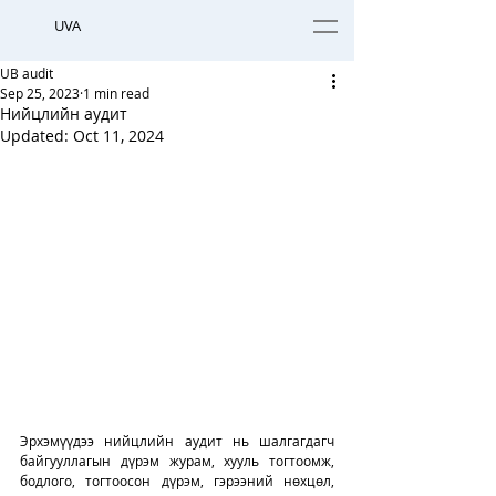
UVA
UB audit
Sep 25, 2023
1 min read
Нийцлийн аудит
Updated:
Oct 11, 2024
Эрхэмүүдээ нийцлийн аудит нь шалгагдагч 
байгууллагын дүрэм журам, хууль тогтоомж, 
бодлого, тогтоосон дүрэм, гэрээний нөхцөл, 