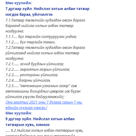
Мөн хуулийн: 
7 дугаар зүйл. Нийслэл хотын албан татвар 
ногдох бараа, үйлчилгээ
7.1.Татвар төлөгчийн худалдан авсан дараах 
бараанд нийслэл хотын албан татвар 
ногдуулна:
7.1.1.... бүх төрлийн согтууруулах ундаа;
7.1.2...... бүх төрлийн тамхи.
7.2.Татвар төлөгчийн худалдан авсан дараах 
үйлчилгээнд нийслэл хотын албан татвар 
ногдуулна:
7.2.1...... зочид буудлын үйлчилгээ;
7.2.2...... амралтын газрын үйлчилгээ;
7.2.3...... рестораны үйлчилгээ;
7.2.4......баарны үйлчилгээ.
7.2.5.....
.
"автомашин угаалгын газар" гэж 
автомашины бохирдлыг цэвэрлэх иж бүрэн 
үйлчилгээ үзүүлэх байгууламжийг;;
/Энэ заалтыг 2021 оны 7 дугаар сарын 7-ны 
өдрийн хуулиар нэмсэн./
Мөн хуулийн: 
9 дүгээр зүйл. Нийслэл хотын албан 
татварын хувь, хэмжээ
..... 
9.2.Нийслэл хотын албан татварын хувь, 
хэмжээг байршил, хүн амын төвлөрлийг 