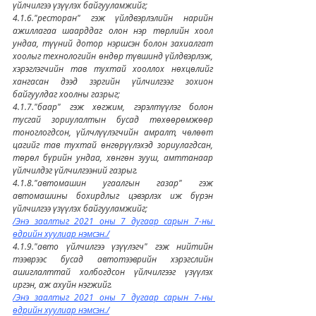
үйлчилгээ үзүүлэх байгууламжийг;
4.1.6."ресторан" гэж үйлдвэрлэлийн нарийн 
ажиллагаа шаарддаг олон нэр төрлийн хоол 
ундаа, түүний дотор нэршсэн болон захиалгат 
хоолыг технологийн өндөр түвшинд үйлдвэрлэж, 
хэрэглэгчийн тав тухтай хооллох нөхцөлийг 
хангасан дээд зэргийн үйлчилгээг зохион 
байгуулдаг хоолны газрыг;
4.1.7."баар" гэж хөгжим, гэрэлтүүлэг болон 
тусгай зориулалтын бусад төхөөрөмжөөр 
тоноглогдсон, үйлчлүүлэгчийн амралт, чөлөөт 
цагийг тав тухтай өнгөрүүлэхэд зориулагдсан, 
төрөл бүрийн ундаа, хөнгөн зууш, амттанаар 
үйлчилдэг үйлчилгээний газрыг.
4.1.8."автомашин угаалгын газар" гэж 
автомашины бохирдлыг цэвэрлэх иж бүрэн 
үйлчилгээ үзүүлэх байгууламжийг;
/Энэ заалтыг 2021 оны 7 дугаар сарын 7-ны 
өдрийн хуулиар нэмсэн./
4.1.9."авто үйлчилгээ үзүүлэгч" гэж нийтийн 
тээврээс бусад автотээврийн хэрэгслийн 
ашиглалттай холбогдсон үйлчилгээг үзүүлэх 
иргэн, аж ахуйн нэгжийг.
/Энэ заалтыг 2021 оны 7 дугаар сарын 7-ны 
өдрийн хуулиар нэмсэн./