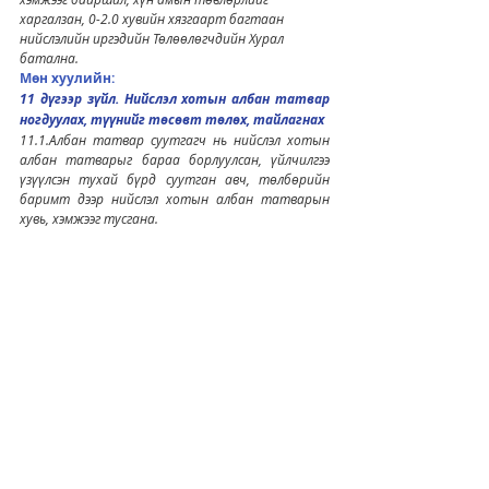
харгалзан, 0-2.0 хувийн хязгаарт багтаан 
нийслэлийн иргэдийн Төлөөлөгчдийн Хурал 
батална.
Мөн хуулийн: 
11 дүгээр зүйл. Нийслэл хотын албан татвар 
ногдуулах, түүнийг төсөвт төлөх, тайлагнах
11.1.Албан татвар суутгагч нь нийслэл хотын 
албан татварыг бараа борлуулсан, үйлчилгээ 
үзүүлсэн тухай бүрд суутган авч, төлбөрийн 
баримт дээр нийслэл хотын албан татварын 
хувь, хэмжээг тусгана.
11.2.Албан татвар суутгагч тухайн сард 
борлуулсан бараа, үзүүлсэн үйлчилгээнд ногдох 
албан татварыг дараа сарын 10-ны өдрийн 
дотор төсөвт төлж, тайланг батлагдсан 
маягтын дагуу дараа улирлын эхний сарын 20-
ны өдрийн дотор харьяалах татварын албанд 
тушаана.
11.3.Албан татвар суутгагч нь нийслэл хотын 
албан татварыг ногдуулахдаа борлуулсан 
бараа, үзүүлсэн үйлчилгээний үнийн дүнд бусад 
албан татвар, төлбөр, хураамжийг оруулан 
тооцохгүй.
Бид энэ хүснэгтийг ашиглан Нийслэл хотын 