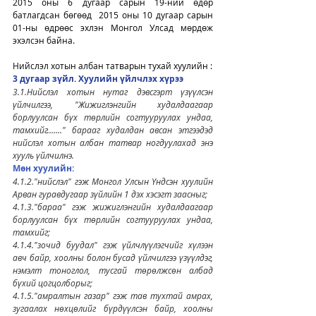
2015 оны 6 дугаар сарын 19-ний өдөр 
батлагдсан бөгөөд  2015 оны 10 дугаар сарын 
01-ны өдрөөс эхлэн Монгол Улсад мөрдөж 
эхэлсэн байна. 
Нийслэл хотын албан татварын тухай хуулийн :
3 дугаар зүйл. Хуулийн үйлчлэх хүрээ
3.1.Нийслэл хотын нутаг дэвсгэрт үзүүлсэн 
үйлчилгээ, "Жижиглэнгийн худалдаагаар 
борлуулсан бүх төрлийн согтууруулах ундаа, 
тамхийг......." барааг худалдан авсан этгээдэд 
нийслэл хотын албан татвар ногдуулахад энэ 
хууль үйлчилнэ.
Мөн хуулийн: 
4.1.2."нийслэл" гэж Монгол Улсын Үндсэн хуулийн 
Арван гуравдугаар зүйлийн 1 дэх хэсэгт заасныг;
4.1.3."бараа" гэж жижиглэнгийн худалдаагаар 
борлуулсан бүх төрлийн согтууруулах ундаа, 
тамхийг;
4.1.4."зочид буудал" гэж үйлчлүүлэгчийг хүлээн 
авч байр, хоолны болон бусад үйлчилгээ үзүүлдэг, 
нэмэлт тоноглол, тусгай төрөлжсөн албад 
бүхий цогцолборыг;
4.1.5."амралтын газар" гэж тав тухтай амрах, 
зугаалах нөхцөлийг бүрдүүлсэн байр, хоолны 