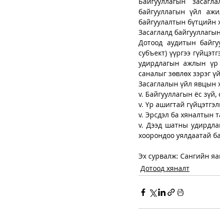
Байгууллагын засагл
байгууллагын үйл ажи
байгуулалтын бүтцийн 
Засаглалд байгууллагын б
Дотоод аудитын байгуу
субъект) үүргээ гүйцэт
удирдлагын ажлын үр 
саналыг зөвлөх зэрэг ү
Засаглалын үйл явцын х
v. Байгууллагын ёс зүй,
v. Үр ашигтай гүйцэтгэ
v. Эрсдэл ба хяналтын 
v. Дээд шатны удирдла
хоорондоо уялдаатай ба
Эх сурвалж: Сангийн я
Дотоод хяналт