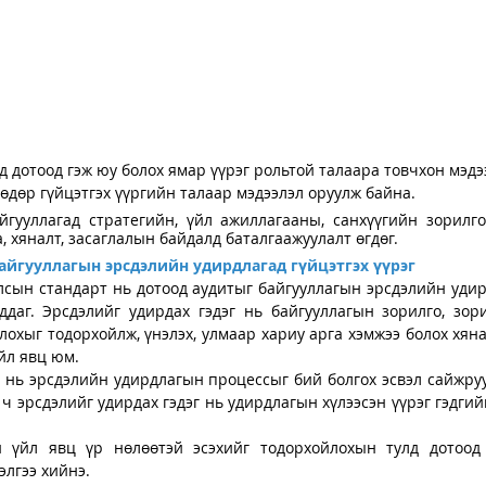
д дотоод гэж юу болох ямар үүрэг рольтой талаара товчхон мэдэ
өдөр гүйцэтгэх үүргийн талаар мэдээлэл оруулж байна. 
йгууллагад стратегийн, үйл ажиллагааны, санхүүгийн зорилго
, хяналт, засаглалын байдалд баталгаажуулалт өгдөг.
айгууллагын эрсдэлийн удирдлагад гүйцэтгэх үүрэг
лсын стандарт нь дотоод аудитыг байгууллагын эрсдэлийн удир
ддаг. Эрсдэлийг удирдах гэдэг нь байгууллагын зорилго, зори
лохыг тодорхойлж, үнэлэх, улмаар хариу арга хэмжээ болох хян
йл явц юм.
т нь эрсдэлийн удирдлагын процессыг бий болгох эсвэл сайжруу
 ч эрсдэлийг удирдах гэдэг нь удирдлагын хүлээсэн үүрэг гэдгий
 үйл явц үр нөлөөтэй эсэхийг тодорхойлохын тулд дотоод 
элгээ хийнэ.