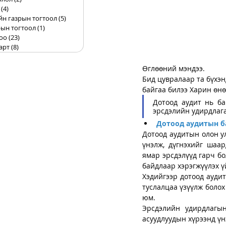
(4)
4 posts
йн газрын тогтоол
(5)
5 posts
ын тогтоол
(1)
1 post
оо
(23)
23 posts
арт
(8)
8 posts
Өглөөний мэндээ.
Бид цувралаар та бүхэн
байгаа билээ Харин өнө
Дотоод аудит нь ба
эрсдэлийн удирдлага
Дотоод аудитын б
Дотоод аудитын олон у
үнэлж, дүгнэхийг шаар
ямар эрсдэлүүд гарч бо
байдлаар хэрэгжүүлэх ү
Хэдийгээр дотоод ауди
туслалцаа үзүүлж болох
юм.
Эрсдэлийн удирдлагын
асуудлуудын хүрээнд үн