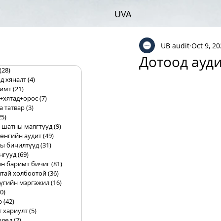
UVA
UB audit
Oct 9, 2
Дотоод ауди
(28)
28 posts
д хяналт
(4)
4 posts
римт
(21)
21 posts
+хятад+орос
(7)
7 posts
а татвар
(3)
3 posts
25)
25 posts
 шатны маягтууд
(9)
9 posts
өнгийн аудит
(49)
49 posts
ы бичилтүүд
(31)
31 posts
нгууд
(69)
69 posts
н баримт бичиг
(81)
81 posts
тай холбоотой
(36)
36 posts
үгийн мэргэжил
(16)
16 posts
0)
10 posts
р
(42)
42 posts
т хариулт
(5)
5 posts
рлөл
(2)
2 posts