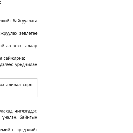
;
ллийг байгууллага 
жруулах зөвлөгөө 
йгаа эсэх талаар 
га сайжирна;
дэлээс урьдчилан 
х аливаа сөрөг 
ахад чиглэгддэг. 
үнэлэн, байнгын 
емийн эрсдэлийг 