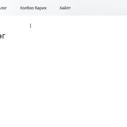
Блог
Холбоо барих
Хайлт
эг