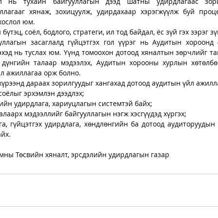
ал нь тухайн байгууллагын дээд шатны удирдлагаас зорил
ллагааг хянаж, зохицуулж, удирдахаар хэрэгжүүлж буй проце
хослол юм.
үтэц, соёл, бодлого, стратеги, ил тод байдал, ёс зүй гэх зэрэг зү
ллагын засаглалд гүйцэтгэх гол үүрэг нь Аудитын хороонд (
гэхэд нь туслах юм. Үүнд томоохон дотоод хяналтын зөрчлийг тай
дүнгийн талаар мэдээлэх, Аудитын хорооны хурлын хөтөлбөрт
йл ажиллагаа орж болно.
үрээнд дараах зорилгуудыг хангахад дотоод аудитын үйл ажилла
 соёлыг эрхэмлэн дээдлэх;
лийн удирдлага, хариуцлагын системтэй байх;
талаарх мэдээллийг байгууллагын нэгж хэсгүүдэд хүргэх;
га, гүйцэтгэх удирдлага, хөндлөнгийн ба дотоод аудиторуудын 
йх.
амны Төсвийн хяналт, эрсдэлийн удирдлагын газар