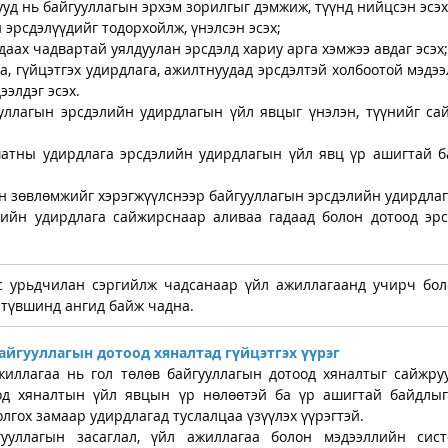
ууд нь байгууллагын эрхэм зорилгыг дэмжиж, түүнд нийцсэн эсэх
й эрсдэлүүдийг тодорхойлж, үнэлсэн эсэх;
 даах чадвартай уялдуулан эрсдэлд хариу арга хэмжээ авдаг эсэх;
а, гүйцэтгэх удирдлага, ажилтнуудад эрсдэлтэй холбоотой мэдээ
ээлдэг эсэх.
уллагын эрсдэлийн удирдлагын үйл явцыг үнэлэн, түүнийг сай
шатны удирдлага эрсдэлийн удирдлагын үйл явц үр ашигтай ба
өн зөвлөмжийг хэрэгжүүлснээр байгууллагын эрсдэлийн удирдла
лийн удирдлага сайжирснаар аливаа гадаад болон дотоод эрс
эс урьдчилан сэргийлж чадсанаар үйл ажиллагаанд учирч боло
 түвшинд ангид байж чадна.
йгууллагын дотоод хяналтад гүйцэтгэх үүрэг
иллагаа нь гол төлөв байгууллагын дотоод хяналтыг сайжруул
од хяналтын үйл явцын үр нөлөөтэй ба үр ашигтай байдлыг 
лгох замаар удирдлагад туслалцаа үзүүлэх үүрэгтэй.
ууллагын засаглал, үйл ажиллагаа болон мэдээллийн сист