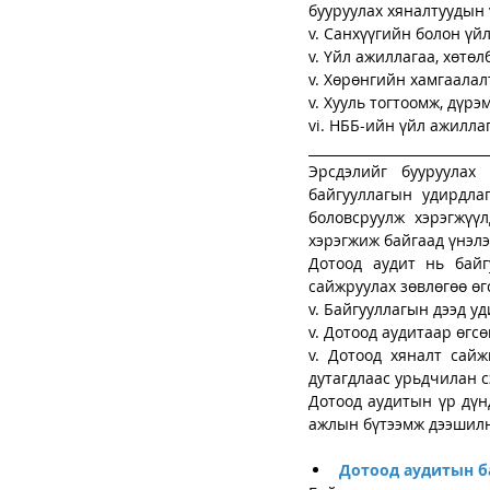
бууруулах хяналтуудын 
v. Санхүүгийн болон үй
v. Үйл ажиллагаа, хөтө
v. Хөрөнгийн хамгаалал
v. Хууль тогтоомж, дүр
vi. НББ-ийн үйл ажилла
___________________________
Эрсдэлийг бууруулах
байгууллагын удирдла
боловсруулж хэрэгжүүл
хэрэгжиж байгаад үнэлэ
Дотоод аудит нь байг
сайжруулах зөвлөгөө өг
v. Байгууллагын дээд у
v. Дотоод аудитаар өгс
v. Дотоод хяналт сайж
дутагдлаас урьдчилан с
Дотоод аудитын үр дүн
ажлын бүтээмж дээшилн
Дотоод аудитын ба