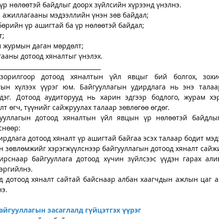
үр нөлөөтэй байдлыг доорх зүйлсийн хүрээнд үнэлнэ.
л ажиллагааны мэдээллийн үнэн зөв байдал;
лбөрийн үр ашигтай ба үр нөлөөтэй байдал;
т;
эм журмын даган мөрдөлт;
гааны дотоод хяналтыг үнэлэх.
___________________________________
 зорилгоор дотоод хяналтын үйл явцыг бий болгох, зохио
гын хүлээх үүрэг юм. Байгууллагын удирдлага нь энэ талаар
дэг. Дотоод аудиторууд нь харин эдгээр бодлого, журам хэ
лт өгч, түүнийг сайжруулах талаар зөвлөгөө өгдөг.
ууллагын дотоод хяналтын үйл явцын үр нөлөөтэй байдлыг 
снөөр:
дирдлага дотоод хяналт үр ашигтай байгаа эсэх талаар бодит мэд
өн зөвлөмжийг хэрэгжүүлснээр байгууллагын дотоод хяналт сайж
ирснаар байгууллага дотоод хүчин зүйлсээс үүдэн гарах алив
эргийлнэ.
д дотоод хяналт сайтай байснаар албан хаагчдын ажлын цаг а
э.
йгууллагын засаглалд гүйцэтгэх үүрэг