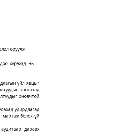
элэл оруулж 
доо хүрэхэд нь 
длагын үйл явцыг 
лтуудыг хангахад 
алтуудыг оновчтой 
лахад удирдлагад 
г мартаж болохгүй 
аудитаар дараах 