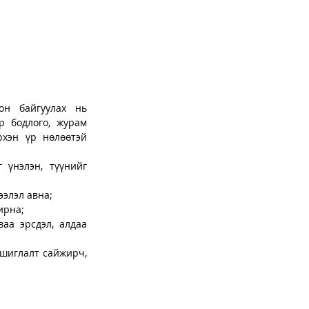
н байгуулах нь 
 бодлого, журам 
рхэн үр нөлөөтэй 
үнэлэн, түүнийг 
ээлэл авна;
ирна;
аа эрсдэл, алдаа 
шиглалт сайжирч, 