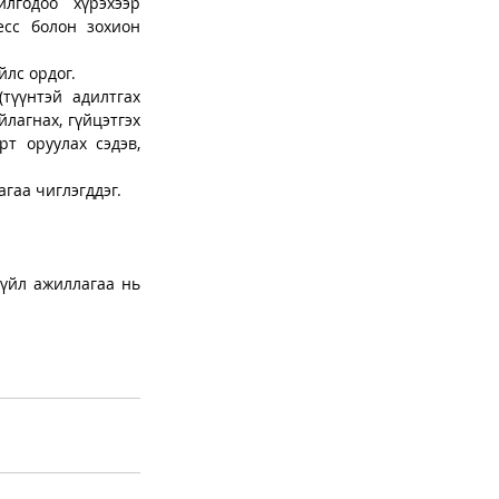
годоо хүрэхээр 
сс болон зохион 
йлс ордог.
түүнтэй адилтгах 
лагнах, гүйцэтгэх 
 оруулах сэдэв, 
гаа чиглэгддэг.
үйл ажиллагаа нь 