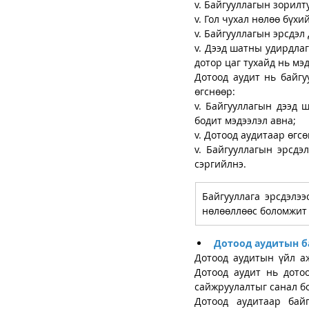
v. Байгууллагын зорилт
v. Гол чухал нөлөө бүхи
v. Байгууллагын эрсдэл
v. Дээд шатны удирдлаг
дотор цаг тухайд нь мэд
Дотоод аудит нь байгу
өгснөөр:
v. Байгууллагын дээд 
бодит мэдээлэл авна;
v. Дотоод аудитаар өгс
v. Байгууллагын эрсдэ
сэргийлнэ.
Байгууллага эрсдэлэ
нөлөөллөөс боломжит
Дотоод аудитын ба
Дотоод аудитын үйл аж
Дотоод аудит нь дото
сайжруулалтыг санал бо
Дотоод аудитаар байг