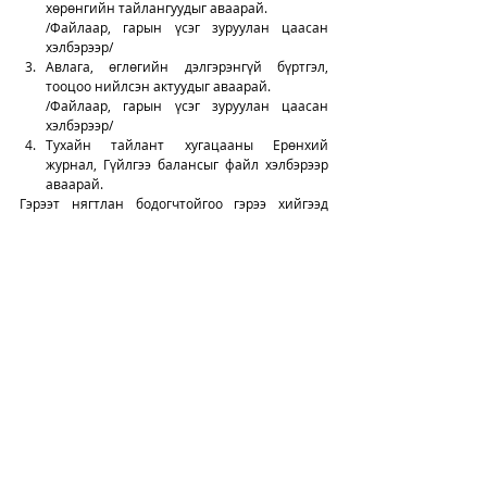
хөрөнгийн тайлангуудыг аваарай.          
/Файлаар, гарын үсэг зуруулан цаасан 
хэлбэрээр/
Авлага, өглөгийн дэлгэрэнгүй бүртгэл, 
тооцоо нийлсэн актуудыг аваарай.            
/Файлаар, гарын үсэг зуруулан цаасан 
хэлбэрээр/
Тухайн тайлант хугацааны Ерөнхий 
журнал, Гүйлгээ балансыг файл хэлбэрээр 
аваарай. 
Гэрээт нягтлан бодогчтойгоо гэрээ хийгээд 
гэрээний үр дүнг хянаарай. 
Дотоод хяналт
Хөндлөнгийн аудит
НББ-ын баримт бичиг
Comments