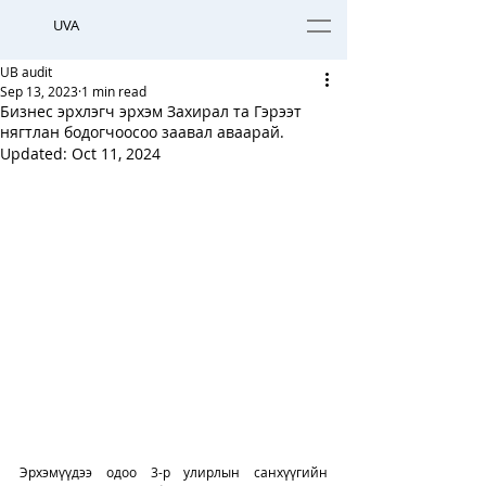
UVA
UB audit
Sep 13, 2023
1 min read
Бизнес эрхлэгч эрхэм Захирал та Гэрээт
нягтлан бодогчоосоо заавал аваарай.
Updated:
Oct 11, 2024
Эрхэмүүдээ одоо 3-р улирлын санхүүгийн 