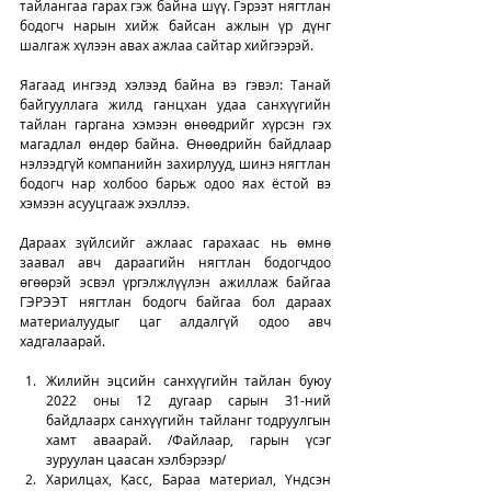
тайлангаа гарах гэж байна шүү. Гэрээт нягтлан 
бодогч нарын хийж байсан ажлын үр дүнг 
шалгаж хүлээн авах ажлаа сайтар хийгээрэй. 
Яагаад ингээд хэлээд байна вэ гэвэл: Танай 
байгууллага жилд ганцхан удаа санхүүгийн 
тайлан гаргана хэмээн өнөөдрийг хүрсэн гэх 
магадлал өндөр байна. Өнөөдрийн байдлаар 
нэлээдгүй компанийн захирлууд, шинэ нягтлан 
бодогч нар холбоо барьж одоо яах ёстой вэ 
хэмээн асууцгааж эхэллээ. 
Дараах зүйлсийг ажлаас гарахаас нь өмнө 
заавал авч дараагийн нягтлан бодогчдоо 
өгөөрэй эсвэл үргэлжлүүлэн ажиллаж байгаа 
ГЭРЭЭТ нягтлан бодогч байгаа бол дараах 
материалуудыг цаг алдалгүй одоо авч 
хадгалаарай. 
Жилийн эцсийн санхүүгийн тайлан буюу 
2022 оны 12 дугаар сарын 31-ний 
байдлаарх санхүүгийн тайланг тодруулгын 
хамт аваарай. /Файлаар, гарын үсэг 
зуруулан цаасан хэлбэрээр/
Харилцах, Касс, Бараа материал, Үндсэн 