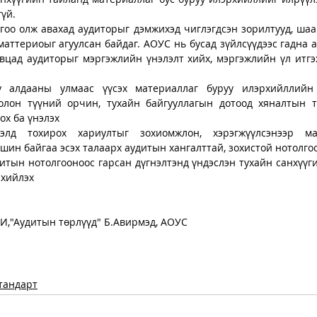
үй.  
гоо олж авахад аудиторыг дэмжихэд чиглэгдсэн зорилтууд, шаар
маттериоыг агуулсан байдаг. АОУС нь бусад зүйлсүүдээс гадна 
вцад аудиторыг мэргэжлийн үнэлэлт хийх, мэргэжлийн үл итгэх
 алдааны улмаас үүсэх материаллаг буруу илэрхийллийн 
болон түүний орчин, тухайн байгууллагын дотоод хяналтын т
ох ба үнэлэх 
элд тохирох хариултыг зохиомжлон, хэрэгжүүлсэнээр мат
шин байгаа эсэх талаарх аудитын хангалттай, зохистой нотолгоо
итын нотолгооноос гарсан дүгнэлтэнд үндэслэн тухайн санхүүги
рхийлэх
И,"Аудитын төрлүүд" Б.Авирмэд, АОУС
тандарт