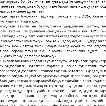
ий зорилго бол баримтлалын хувьд тухайн санхүүгийн тайланг
 үнэн зөв толилуулсан буюу уг үзэл баримтлалын дагуу үнэн, бо
аудиторын санал дүгнэлтийг 
үүдээ гаргах боломжийг аудиторт олгохын тулд АОУС болон х
уу аудитыг гүйцэтгэдэг. 
нхүүгийн тайлан нь байгууллагйн удирдлагын бэлтгэж, зас
насан тухайн байгууллагын санхүүгийн тайлан юм. АУОС нь
й этгээдэд хариуцлага хүлээлгэхгүй бөгөөд тэдгээрийн үүрэг ха
зохицуулалтыг үгүйсгэхгүй. Гэвч АОУС дагуу аудит нь удирдлага 
ах эрх бүхий этгээд тухайн аудит хийхэд чухал ач холбогдолто
г зөвшөөрснө гэсэн үг юм. Санхүүгийн тайлангийн аудит нь за
ий хүлэх хариуцлагаас чөлөөлөхгүй. 
 нь залилан болон алдааны улмаас үүсэх материллаг буруу илэр
рх үндэслэлтэй нотолгоог аудиторын санал дүгнэлтийн суур
аг бөгөөд үндэслэлтэй нотолгоо гэдэг нь баталгааны дээд түвши
ллаг байдлын тухай ухагдахууныг аудитыг төлөвлөж, гүйцэтгэх
йлан дахь алтваа засварлаагүй буруу илэрхийлэл болон аудитаа
өлөөг үнэлэхэд аль алинд нь хэрэглэдэг. Буруу илэрхийлэл, түүн
у нэгдсэн дүнгээрээ тухайн санхүүгийн тайланд үндэслэн гарг
ийдвэрт нөлөөлөхөөр ул үндэслэлтэйгээр хүлээгдэж бай
знэ. Аудиторын санал дүгнэлт нь бүхэлдээ тухайн санхүүгийн т
анхүүгийн тайланд материаллаг бус буруу илэрхийллийг илрүүлэ