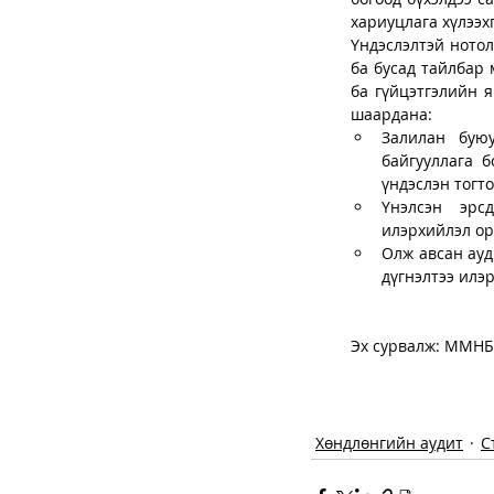
хариуцлага хүлээхг
Үндэслэлтэй нотол
ба бусад тайлбар 
ба гүйцэтгэлийн я
шаардана: 
Залилан буюу
байгууллага 
үндэслэн тогто
Үнэлсэн эрсд
илэрхийлэл ор
Олж авсан ауд
дүгнэлтээ илэ
Эх сурвалж: ММНБ
Хөндлөнгийн аудит
С