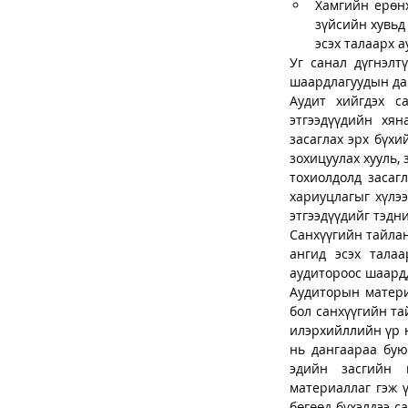
Хамгийн ерөнх
зүйсийн хувьд
эсэх талаарх 
Уг санал дүгнэлт
шаардлагуудын даг
Аудит хийгдэх са
этгээдүүдийн хя
засаглах эрх бүхи
зохицуулах хууль, 
тохиолдолд засагл
хариуцлагыг хүлээ
этгээдүүдийг тэдн
Санхүүгийн тайлан
ангид эсэх талаа
аудитороос шаардд
Аудиторын материа
бол санхүүгийн та
илэрхийллийн үр н
нь дангаараа бую
эдийн засгийн ш
материаллаг гэж ү
бөгөөд бүхэлдээ с