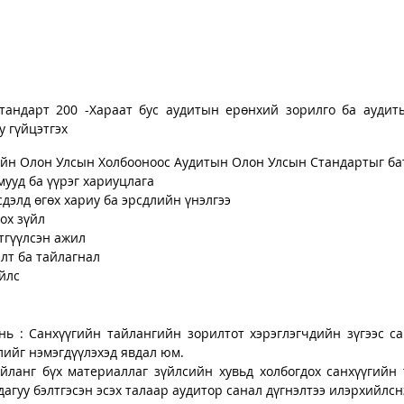
тандарт 200 -Хараат бус аудитын ерөнхий зорилго ба аудит
 гүйцэтгэх
ийн Олон Улсын Холбооноос Аудитын Олон Улсын Стандартыг бат
мууд ба үүрэг хариуцлага
сдэлд өгөх хариу ба эрсдлийн үнэлгээ
ох зүйл
этгүүлсэн ажил
элт ба тайлагнал
үйлс
нь : Санхүүгийн тайлангийн зорилтот хэрэглэгчдийн зүгээс са
лийг нэмэгдүүлэхэд явдал юм. 
йланг бүх материаллаг зүйлсийн хувьд холбогдох санхүүгийн 
агуу бэлтгэсэн эсэх талаар аудитор санал дүгнэлтээ илэрхийлсн