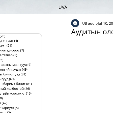
UVA
UB audit
Jul 10, 2
Аудитын ол
(28)
28 posts
д хяналт
(4)
4 posts
римт
(21)
21 posts
+хятад+орос
(7)
7 posts
а татвар
(3)
3 posts
25)
25 posts
 шатны маягтууд
(9)
9 posts
өнгийн аудит
(49)
49 posts
ы бичилтүүд
(31)
31 posts
нгууд
(69)
69 posts
н баримт бичиг
(81)
81 posts
тай холбоотой
(36)
36 posts
үгийн мэргэжил
(16)
16 posts
0)
10 posts
р
(42)
42 posts
т хариулт
(5)
5 posts
рлөл
(2)
2 posts