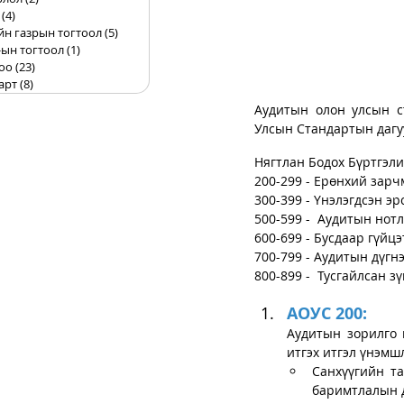
(4)
4 posts
йн газрын тогтоол
(5)
5 posts
ын тогтоол
(1)
1 post
оо
(23)
23 posts
арт
(8)
8 posts
Аудитын олон улсын с
Улсын Стандартын дагуу
Нягтлан Бодох Бүртгэл
200-299 - Ерөнхий зарч
300-399 - Үнэлэгдсэн эр
500-599 -  Аудитын нотл
600-699 - Бусдаар гүйц
700-799 - Аудитын дүгн
800-899 -  Тусгайлсан з
АОУС 200:
Аудитын зорилго 
итгэх итгэл үнэмш
Санхүүгийн та
баримтлалын д