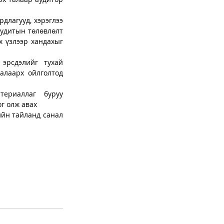
длагууд, хэрэглээ 
аудитын төлөвлөлт 
 үзлээр хандахыг 
эрсдэлийг тухай 
алаарх ойлголтод 
ериаллаг буруу 
г олж авах
йн тайланд санал 