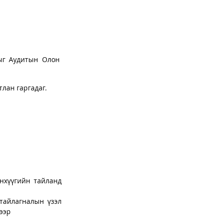
ыг Аудитын Олон 
лан гаргадаг.
нхүүгийн тайланд 
тайлагналын үзэл 
ээр