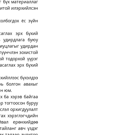
 бүх материаллаг 
дитой илэрхийлсэн 
олбогдох ёс зүйн 
аглах эрх бүхий 
 удирдлага буюу 
риуцлагыг удирдан 
түүнчлэн зохистой 
й тодорхой үүрэг 
саглах эрх бүхий 
хийллээс бүхэлдээ 
ь болгон авахыг 
н юм. 
 ба хэрэв байгаа 
р тогтоосон буруу 
слэл орхигдуулалт 
ах хэрэглэгчдийн 
вал ерөнхийдөө 
айланг авч үздэг 
х талаар аудитор 