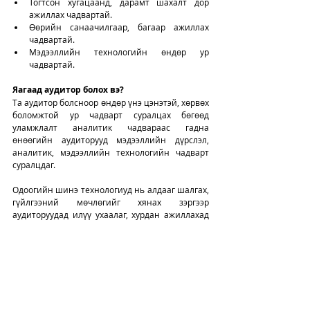
Тогтсон хугацаанд, дарамт шахалт дор 
ажиллах чадвартай. 
Өөрийн санаачилгаар, багаар ажиллах 
чадвартай. 
Мэдээллийн технологийн өндөр ур 
чадвартай.
Яагаад аудитор болох вэ?
Та аудитор болсноор өндөр үнэ цэнэтэй, хөрвөх 
боломжтой ур чадварт суралцах бөгөөд 
уламжлалт аналитик чадвараас гадна 
өнөөгийн аудиторууд мэдээллийн дүрслэл, 
аналитик, мэдээллийн технологийн чадварт 
суралцдаг.
Одоогийн шинэ технологиуд нь алдааг шалгах, 
гүйлгээний мөчлөгийг хянах зэргээр 
аудиторуудад илүү ухаалаг, хурдан ажиллахад 
тусалж байгаа шүү.
Аудитор болохын тулд нягтлан бодох бүртгэл, 
эдийн засагч, санхүүч, менежментийн 
чиглэлээр мэргэжил эзэмшсэн, Мэргэшсэн 
нягтлан бодогчийн зэрэгтэй байна.  