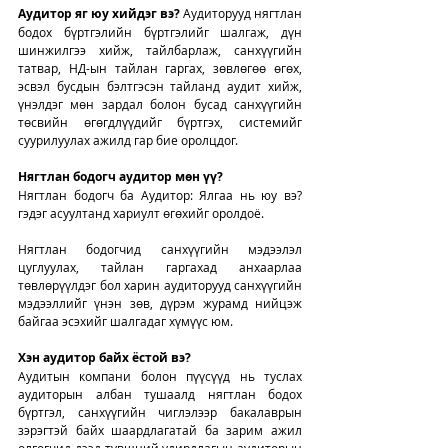
Аудитор яг юу хийдэг вэ?
 Аудиторууд нягтлан 
бодох бүртгэлийн бүртгэлийг шалгаж, дүн 
шинжилгээ хийж, тайлбарлаж, санхүүгийн 
татвар, НД-ын тайлан гаргах, зөвлөгөө өгөх, 
эсвэл бусдын бэлтгэсэн тайланд аудит хийж, 
үнэлдэг мөн зардал болон бусад санхүүгийн 
төсвийн өгөгдлүүдийг бүртгэх, системийг 
суурилуулах ажилд гар бие оролцдог. 
Нягтлан бодогч аудитор мөн үү?
Нягтлан бодогч ба Аудитор: Ялгаа нь юу вэ?  
гэдэг асуултанд хариулт өгөхийг оролдоё.  
Нягтлан бодогчид санхүүгийн мэдээлэл 
цуглуулах, тайлан гаргахад анхаарлаа 
төвлөрүүлдэг бол харин аудиторууд санхүүгийн 
мэдээллийг үнэн зөв, дүрэм журамд нийцэж 
байгаа эсэхийг шалгадаг хүмүүс юм. 
Хэн аудитор байх ёстой вэ?
Аудитын компани болон пүүсүүд нь туслах 
аудиторын албан тушаалд нягтлан бодох 
бүртгэл, санхүүгийн чиглэлээр бакалаврын 
зэрэгтэй байх шаардлагатай ба зарим ажил 