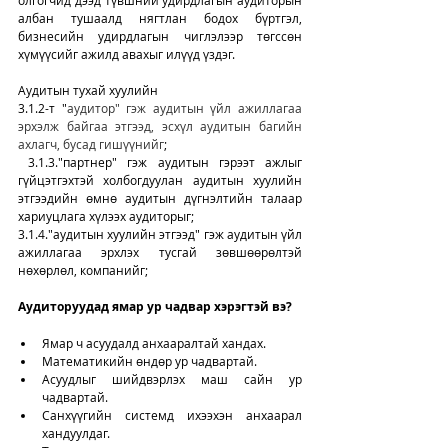
олгогчид дээд түвшний удирдлагын аудиторын 
албан тушаалд нягтлан бодох бүртгэл, 
бизнесийн удирдлагын чиглэлээр төгссөн 
хүмүүсийг ажилд авахыг илүүд үздэг.
Аудитын тухай хуулийн 
3.1.2-т "
аудитор" гэж аудитын үйл ажиллагаа 
эрхэлж байгаа этгээд, эсхүл аудитын багийн 
ахлагч, бусад гишүүнийг
;
3.1.3."партнер" гэж аудитын гэрээт ажлыг 
гүйцэтгэхтэй холбогдуулан аудитын хуулийн 
этгээдийн өмнө аудитын дүгнэлтийн талаар 
хариуцлага хүлээх аудиторыг;
3.1.4."аудитын хуулийн этгээд" гэж аудитын үйл 
ажиллагаа эрхлэх тусгай зөвшөөрөлтэй 
нөхөрлөл, компанийг;
Аудиторуудад ямар ур чадвар хэрэгтэй вэ?
Ямар ч асуудалд анхааралтай хандах. 
Математикийн өндөр ур чадвартай. 
Асуудлыг шийдвэрлэх маш сайн ур 
чадвартай. 
Санхүүгийн системд ихээхэн анхаарал 
хандуулдаг. 