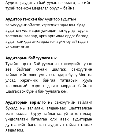
Аудитор, аудитын байгуулага, зорилго, зэргийг 
тухай товчхон мэдээлэл оруулж байна. 
Аудитор гэж хэн бэ?
 Аудитор аудитын 
зарчмуудыг ойлгох, хэрэглэх явдал юм. Үүнд 
аудитын үйл явцыг удирдан чиглүүлдэг хууль 
тогтоомж, заавар, арга аргачлал ордог бөгөөд 
аудит хийхдээ анхаарах гол зүйл юу вэ? гэдэгт 
хариулт өгнө. 
Аудиторын байгуулага нь:  
Тухайн гэрээт Байгууллагын санхүүгийн үнэн 
зөв байгааг хянан шалгаж, санхүүгийн 
тайлангийн олон улсын стандарт буюу Монгол 
улсад хэрэгжиж байгаа татварын хууль 
тогтоомжийг хэрхэн дагаж мөрдөж байгааг 
шалгах эрх бүхий байгууллага юм. 
Аудиторын зорилго
 нь санхүүгийн тайланг 
бүхэлд нь залилан, алдаанаас шалтгаалсан 
материаллаг буруу тайлагналгүй эсэх талаар 
үндэслэлтэй баталгаа олж авах, аудиторын 
дүгнэлтийг багтаасан аудитын тайлан гаргах 
явдал юм.