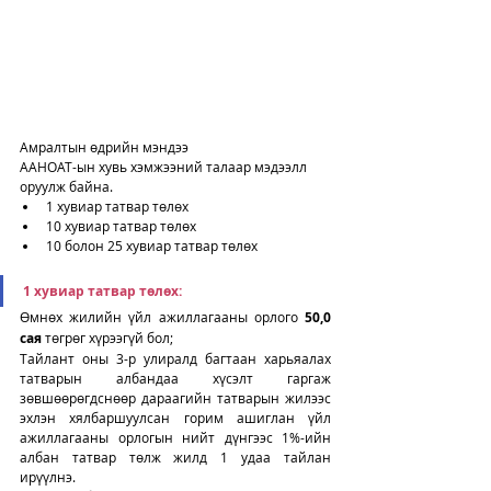
Амралтын өдрийн мэндээ
ААНОАТ-ын хувь хэмжээний талаар мэдээлл 
оруулж байна. 
1 хувиар татвар төлөх
10 хувиар татвар төлөх
10 болон 25 хувиар татвар төлөх
1 хувиар татвар төлөх: 
Өмнөх жилийн үйл ажиллагааны орлого 
50,0 
сая
 төгрөг хүрээгүй бол;
Тайлант оны 3-р улиралд багтаан харьяалах 
татварын албандаа хүсэлт гаргаж 
зөвшөөрөгдснөөр дараагийн татварын жилээс 
эхлэн хялбаршуулсан горим ашиглан үйл 
ажиллагааны орлогын нийт дүнгээс 1%-ийн 
албан татвар төлж жилд 1 удаа тайлан 
ирүүлнэ.