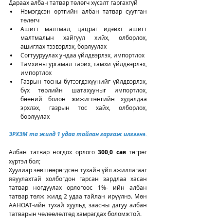
Дараах албан татвар төлөгч хүсэлт гаргахгүй
Нэмэгдсэн өртгийн албан татвар суутган 
төлөгч
Ашигт малтмал, цацраг идэвхт ашигт 
малтмалын хайгуул хийх, олборлох, 
ашиглах тээвэрлэх, борлуулах
Согтууруулах ундаа үйлдвэрлэх, импортлох
Тамхины ургамал тарих, тамхи үйлдвэрлэх, 
импортлох
Газрын тосны бүтээгдэхүүнийг үйлдвэрлэх, 
бүх төрлийн шатахууныг импортлох, 
бөөний болон жижиглэнгийн худалдаа 
эрхлэх, газрын тос хайх, олборлох, 
борлуулах
ЭРХЭМ та жилд 1 удаа тайлан гаргаж илгээнэ. 
Албан татвар ногдох орлого 
300,0 сая
 төгрөг 
хүртэл бол;
Хуулиар зөвшөөрөгдсөн тухайн үйл ажиллагааг 
явуулахтай холбогдон гарсан зардлаа хасан 
татвар ногдуулах орлогоос 1%- ийн албан 
татвар төлж жилд 2 удаа тайлан ирүүлнэ. Мөн 
ААНОАТ-ийн тухай хуульд заасны дагуу албан 
татварын чөлөөлөлтөд хамрагдах боломжтой.