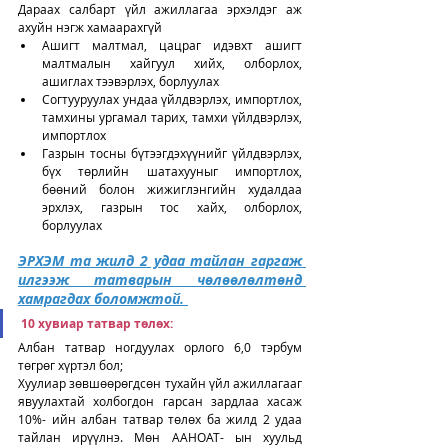
Дараах салбарт үйл ажиллагаа эрхэлдэг аж 
ахуйн нэгж хамаарахгүй
Ашигт малтмал, цацраг идэвхт ашигт 
малтмалын хайгуул хийх, олборлох, 
ашиглах тээвэрлэх, борлуулах
Согтууруулах ундаа үйлдвэрлэх, импортлох, 
тамхины ургамал тарих, тамхи үйлдвэрлэх, 
импортлох
Газрын тосны бүтээгдэхүүнийг үйлдвэрлэх, 
бүх төрлийн шатахууныг импортлох, 
бөөний болон жижиглэнгийн худалдаа 
эрхлэх, газрын тос хайх, олборлох, 
борлуулах
ЭРХЭМ та жилд 2 удаа тайлан гаргаж 
илгээж татварын чөлөөлөлтөнд 
хамрагдах боломжтой. 
10 хувиар татвар төлөх: 
Албан татвар ногдуулах орлого 6,0 тэрбум 
төгрөг хүртэл бол;
Хуулиар зөвшөөрөгдсөн тухайн үйл ажиллагааг 
явуулахтай холбогдон гарсан зардлаа хасаж 
10%- ийн албан татвар төлөх ба жилд 2 удаа 
тайлан ирүүлнэ. Мөн ААНОАТ- ын хуульд 