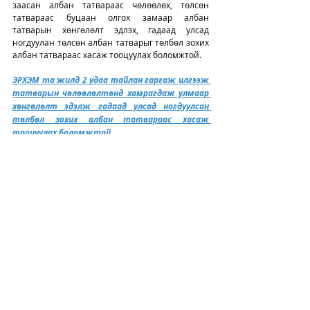
заасан албан татвараас чөлөөлөх, төлсөн 
татвараас буцаан олгох замаар албан 
татварын хөнгөлөлт эдлэх, гадаад улсад 
ногдуулан төлсөн албан татварыг төлбөл зохих 
албан татвараас хасаж тооцуулах боломжтой.
ЭРХЭМ та жилд 2 удаа тайлан гаргаж илгээж 
татварын чөлөөлөлтөнд хамрагдаж улмаар 
хөнгөлөлт эдэлж гадаад улсад ногдуулсан 
төлбөл зохих албан татвараас хасаж 
тооцуулах боломжтой. 
10 болон 25 хувиар татвар төлөх: 
Албан татвар ногдох орлого 6,0 тэрбум 
төгрөгөөс дээш бол;
Хуулиар зөвшөөрөгдсөн тухайн үйл ажиллагааг 
явуулахтай холбогдон гарсан зардлаа хасаж 
татвар ногдуулах орлогын 6,0 тэрбум төгрөг 
хүртэлх дүнд 10% (600,0 сая төгрөг +), түүнээс 
дээших орлогод  25%- ийн албан татвар төлөх 
ба жилд 4 удаа тайлан ирүүлнэ. Мөн ААНОАТ- 
ын хуульд заасан албан татвараас чөлөөлөх, 
төлсөн татвараас буцаан олгох замаар албан 
татварын хөнгөлөлт эдлэх, гадаад улсад 
ногдуулан төлсөн албан татварыг төлбөл зохих 