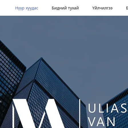
Нүүр хуудас
Бидний тухай
Үйлчилгээ