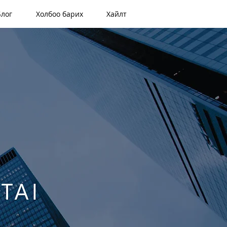
Блог
Холбоо барих
Хайлт