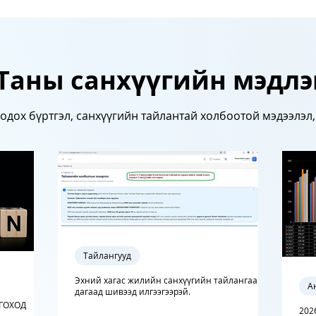
Таны санхүүгийн мэдлэ
одох бүртгэл, санхүүгийн тайлантай холбоотой мэдээлэл
Тайлангууд
Эхний хагас жилийн санхүүгийн тайлангаа
А
дагаад шивээд илгээгээрэй.
ГОХОД
202