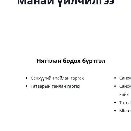
Манай үйлчилгээ
Нягтлан бодох бүртгэл
Санхүүгийн тайлан гаргах
Санхү
Татварын тайлан гаргах
Санхү
хийх
Татва
Micro