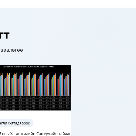
гт
, зөвлөгөө
нгли+хятад+орос
6 оны Хагас жилийн Санхүүгийн тайландаа