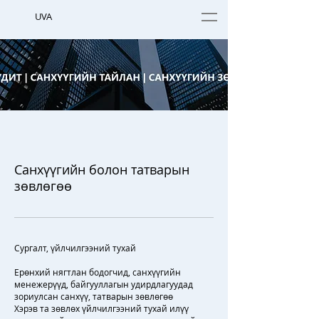
UVA
Санхүүгийн болон татварын
зөвлөгөө
Сургалт, үйлчилгээний тухай
Ерөнхий нягтлан бодогчид, санхүүгийн
менежерүүд, байгууллагын удирдлагуудад
зориулсан санхүү, татварын зөвлөгөө
Хэрэв та зөвлөх үйлчилгээний тухай илүү