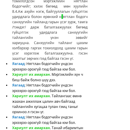
томилогдсон мэргэжлийн нягтлан 
бодогчийг; хэлэх бөгөөд  мөн хуулийн 
8.4.Аж ахуйн нэгж, байгууллагын гүйцэтгэх 
удирдлага болон ерөнхий н
ягтлан бодогч 
санхүүгийн тайланд гарын үсэг зурж, тамга 
/тэмдэг/ дарж баталгаажуулах бөгөөд 
гүйцэтгэх удирдлага санхүүгийн 
тайлангийн үнэн зөвийг 
хариуцна. Санхүүгийн тайланг цахим 
хэлбэрээр гаргах тохиолдолд цахим гарын 
үсэг хэрэглэж баталгаажуулна. гэсэн 
заалтыг зөрчих гээд байгаа гэсэн үг. 
Яагаад
: Нягтлан бодогчийн үндсэн 
эрхээрээ орохгүй гээд байгаа юм бол. 
Хариулт их амархан
. Мэргэжлийн хүн ч 
биш байж болно шүү дээ.
Яагаад
: Нягтлан бодогчийн үндсэн 
эрхээрээ орохгүй гээд байгаа юм бол. 
Хариулт их амархан
. Тайлангаас өмнө 
жаахан ажиллаж цалин авч байгаад 
тайлангийн хугацаа тулан гэмц таныг 
орхиноо л гэсэн үг. 
Яагаад
: Нягтлан бодогчийн үндсэн 
эрхээрээ орохгүй гээд байгаа юм бол. 
Хариулт их амархан
. Танай ибаримтын 