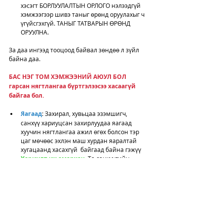
хэсэгт БОРЛУУЛАЛТЫН ОРЛОГО нэлээдгүй 
хэмжээгээр шивэ таныг өрөнд оруулахыг ч 
үгүйсгэхгүй. ТАНЫГ ТАТВАРЫН ӨРӨНД 
ОРУУЛНА.  
За даа ингээд тооцоод байвал зөндөө л зүйл 
байна даа. 
БАС НЭГ ТОМ ХЭМЖЭЭНИЙ АЮУЛ БОЛ 
гарсан нягтлангаа бүртгэлээсээ хасаагүй 
байгаа бол. 
Яагаад
: Захирал, хувьцаа эзэмшигч, 
санхүү хариуцсан захирлуудаа яагаад 
хуучин нягтлангаа ажил өгөх болсон тэр 
цаг мөчөөс эхлэн маш хурдан яаралтай 
хугацаанд хасахгүй  байгаад байна гэжүү
Хариулт их амархан
. Та санхүүгийн 
анхан шатны ямар ч мэдлэг алга. 