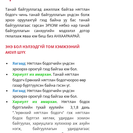
Танай байгууллагад ажиллаж байгаа нягтлан 
бодогч чинь танай байгууллагын үндсэн болж 
эрхээ оруулахгүй гээд байна уу бас танай 
байгууллагаас гарсан ЭРХЭМ нябко нар танай 
байгууллагын санхүүгийн мэдээлэл дотор 
гялалзаж яваа юм биш биз АНХААРААРАЙ.
ЭНЭ БОЛ НЭЛЭЭДГҮЙ ТОМ ХЭМЖЭЭНИЙ 
АЮУЛ ШҮҮ. 
Яагаад
: Нягтлан бодогчийн үндсэн 
эрхээрээ орохгүй гээд байгаа юм бол. 
Хариулт их амархан
. Танай нягтлан 
бодогч Ерөнхий нягтлан бодогчоороо өөр 
газар бүртгүүлсэн байна гэсэн үг. 
Яагаад
: Нягтлан бодогчийн үндсэн 
эрхээрээ орохгүй гээд байгаа юм бол. 
Хариулт их амархан
. Нягтлан бодох 
бүртгэлийн тухай хуулийн  3,1,8 дахь 
"
."ерөнхий нягтлан бодогч" гэж нягтлан 
бодох бүртгэл хөтлөх, удирдан зохион 
байгуулах, хариуцлага хүлээхээр аж ахуйн 
нэгж, байгууллагын удирдлагаас 