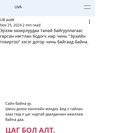
UVA
UB audit
Nov 25, 2024
2 min read
Эрхэм захирлуудаа танай байгууллагаас
гарсан нягтлан бодогч нар чинь "Эрхийн
тохиргоо" хэсэг дотор чинь байгаад байна.
Сайн байна уу. 
Шинэ долоо хоногийн мэндээ. Бид ч тайлан 
хаах гээд л цаг нартай уралданхан ажиллаж 
байна даа. 
ЦАГ БОЛ АЛТ.