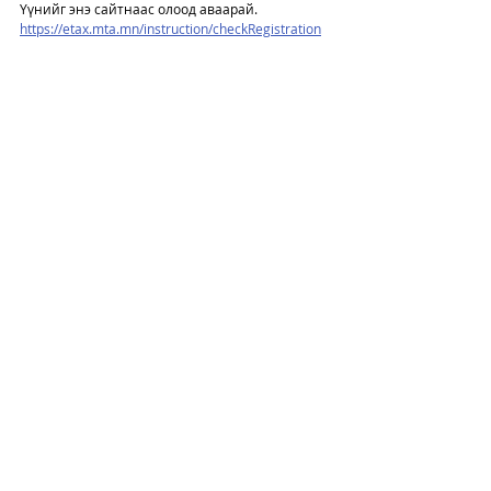
Үүнийг энэ сайтнаас олоод аваарай. 
https://etax.mta.mn/instruction/checkRegistration
Амжилт манайхан 
Татвар
Тайлангууд