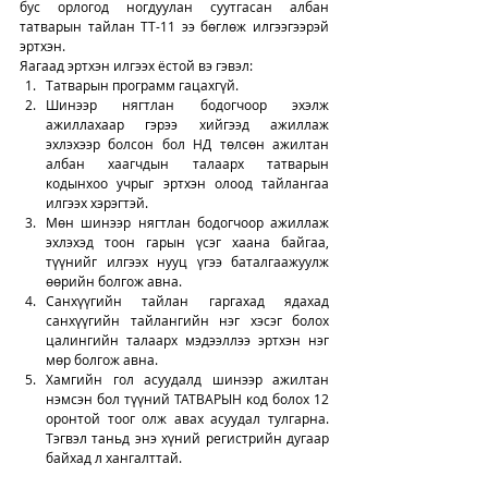
бус орлогод ногдуулан суутгасан албан 
татварын тайлан ТТ-11 ээ бөглөж илгээгээрэй 
эртхэн. 
Яагаад эртхэн илгээх ёстой вэ гэвэл: 
Татварын программ гацахгүй. 
Шинээр нягтлан бодогчоор эхэлж 
ажиллахаар гэрээ хийгээд ажиллаж 
эхлэхээр болсон бол НД төлсөн ажилтан 
албан хаагчдын талаарх татварын 
кодынхоо учрыг эртхэн олоод тайлангаа 
илгээх хэрэгтэй. 
Мөн шинээр нягтлан бодогчоор ажиллаж 
эхлэхэд тоон гарын үсэг хаана байгаа, 
түүнийг илгээх нууц үгээ баталгаажуулж 
өөрийн болгож авна. 
Санхүүгийн тайлан гаргахад ядахад 
санхүүгийн тайлангийн нэг хэсэг болох 
цалингийн талаарх мэдээллээ эртхэн нэг 
мөр болгож авна. 
Хамгийн гол асуудалд шинээр ажилтан 
нэмсэн бол түүний ТАТВАРЫН код болох 12 
оронтой тоог олж авах асуудал тулгарна. 
Тэгвэл таньд энэ хүний регистрийн дугаар 
байхад л хангалттай. 