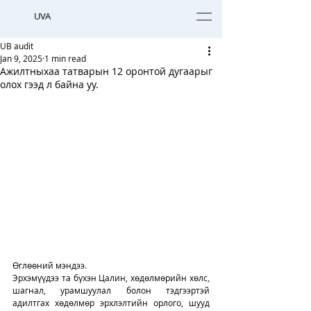
UVA
UB audit
Jan 9, 2025
1 min read
Ажилтныхаа татварын 12 оронтой дугаарыг
олох гээд л байна уу.
Өглөөний мэндээ. 
Эрхэмүүдээ та бүхэн Цалин, хөдөлмөрийн хөлс, 
шагнал, урамшуулал болон тэдгээртэй 
адилтгах хөдөлмөр эрхлэлтийн орлого, шууд 