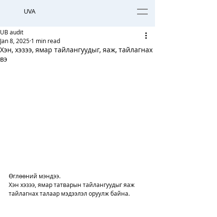
UVA
UB audit
Jan 8, 2025
1 min read
Хэн, хэзээ, ямар тайлангуудыг, яаж, тайлагнах
вэ
Өглөөний мэндээ. 
Хэн хэзээ, ямар татварын тайлангуудыг яаж 
тайлагнах талаар мэдээлэл оруулж байна. 