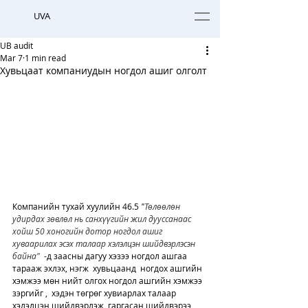
UVA
UB audit
Mar 7
1 min read
Хувьцаат компаниудын ногдол ашиг олголт
Компанийн тухай хуулийн 46.5 
"
Төлөөлөн 
удирдах зөвлөл нь санхүүгийн жил дууссанаас 
хойш 50 хоногийн дотор ногдол ашиг 
хуваарилах эсэх талаар хэлэлцэн шийдвэрлэсэн 
байна"
 -д заасны дагуу хэзээ ногдол ашгаа 
тарааж эхлэх, нэгж  хувьцаанд  ногдох ашгийн 
хэмжээ мөн нийт олгох ногдол ашгийн хэмжээ 
зэргийг ,  хэдэн төгрөг хувиарлах талаар 
хэлэлцэн шийдвэрлэж, гаргасан шийдвэрээ 