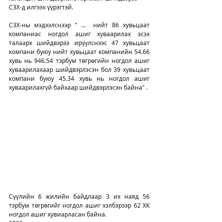
СЗХ-д илгээх үүрэгтэй. 
СЗХ-ны мэдээлснээр " ...  нийт 86 хувьцаат 
компаниас ногдол ашиг хуваарилах эсэх 
талаарх шийдвэрээ ирүүлснээс 47 хувьцаат 
компани буюу нийт хувьцаат компанийн 54.66 
хувь нь 946.54 тэрбум төгрөгийн ногдол ашиг 
хуваарилахаар шийдвэрлэсэн бол 39 хувьцаат 
компани буюу 45.34 хувь нь ногдол ашиг 
хуваарилахгүй байхаар шийдвэрлэсэн байна" . 
Сүүлийн 6 жилийн байдлаар 3 их наяд 56 
тэрбум төгрөгийг ногдол ашиг хэлбэрээр 62 ХК 
ногдол ашиг хувиарласан байна. 