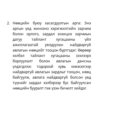
Нөөцийн буюу хасагдуулгын арга: Энэ 
аргын үед жинхэнэ хэрэгжилтийн зарчим 
болон орлого, зардал зохицох зарчмын 
дагуу тайлант хугацааны үйл 
ажиллагаатай уялдуулан найдваргүй 
авлагын нөөцийг тооцон бүртгэдэг. Өөрөөр 
хэлбэл тайлант хугацааны зээлээрх 
борлуулалт болон авлагын дансны 
үлдэгдлээс тодорхой хувь хэмжээгээр 
найдваргүй авлагын зардлыг тооцон, нөөц 
байгуулж, авлага найдваргүй болсон үед 
түүнийг зардал хэлбэрээр бус байгуулсан 
нөөцийн бууралт гэж үзэн бичилт хийдэг.