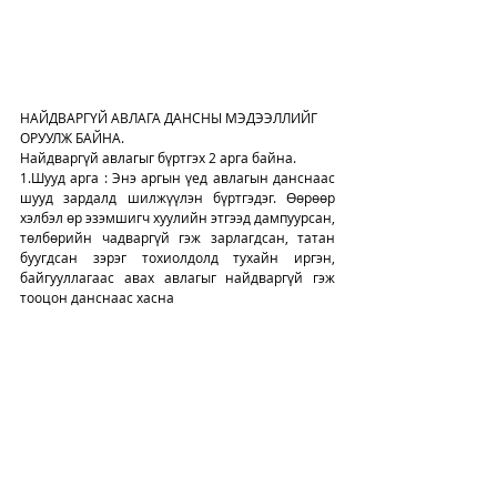
НАЙДВАРГҮЙ АВЛАГА ДАНСНЫ МЭДЭЭЛЛИЙГ 
ОРУУЛЖ БАЙНА.
Найдваргүй авлагыг бүртгэх 2 арга байна. 
1.Шууд арга : Энэ аргын үед авлагын данснаас 
шууд зардалд шилжүүлэн бүртгэдэг. Өөрөөр 
хэлбэл өр эзэмшигч хуулийн этгээд дампуурсан, 
төлбөрийн чадваргүй гэж зарлагдсан, татан 
буугдсан зэрэг тохиолдолд тухайн иргэн, 
байгууллагаас авах авлагыг найдваргүй гэж 
тооцон данснаас хасна