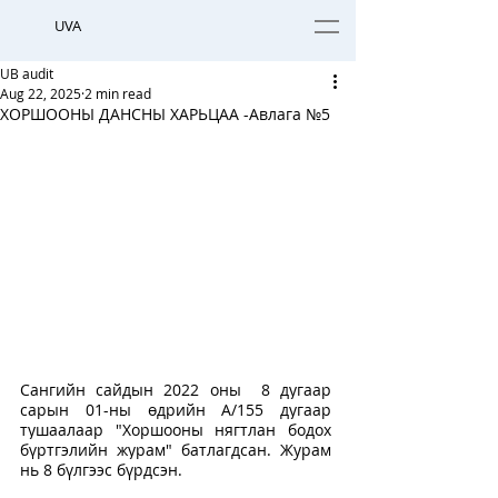
UVA
UB audit
Aug 22, 2025
2 min read
ХОРШООНЫ ДАНСНЫ ХАРЬЦАА -Авлага №5
Сангийн сайдын 2022 оны  8 дугаар 
сарын 01-ны өдрийн А/155 дугаар 
тушаалаар "Хоршооны нягтлан бодох 
бүртгэлийн журам" батлагдсан. Журам 
нь 8 бүлгээс бүрдсэн.