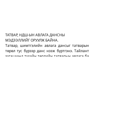
ТАТВАР, НДШ-ЫН АВЛАГА ДАНСНЫ 
МЭДЭЭЛЛИЙГ ОРУУЛЖ БАЙНА.
Татвар, шимтгэлийн авлага дансыг татварын 
төрөл тус бүрээр данс нээж бүртгэнэ. Тайлант 
хугацаанд тухайн төрлийн татварын авлага ба 
өр төлбөрийн дансдын аль алинд нь гүйлгээ 
гарсан үед тайлант хугацааны эцэст үлдэгдэл 
багатай дансыг үлдэгдэл ихтэй данс руу хааж 
үлдэгдэлгүй болгоно. Тайлант хугацааны эцэст 
тухайн төрлийн татварын авлага ба өр 
төлбөрийн дансыг хооронд нь хаахад