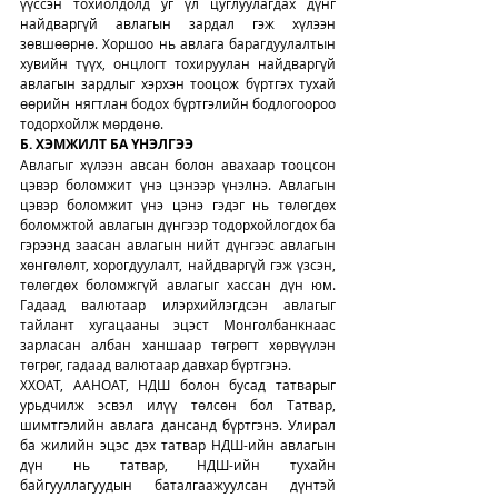
үүссэн тохиолдолд уг үл цуглуулагдах дүнг 
найдваргүй авлагын зардал гэж хүлээн 
зөвшөөрнө. Хоршоо нь авлага барагдуулалтын 
хувийн түүх, онцлогт тохируулан найдваргүй 
авлагын зардлыг хэрхэн тооцож бүртгэх тухай 
өөрийн нягтлан бодох бүртгэлийн бодлогоороо 
тодорхойлж мөрдөнө.
Б. ХЭМЖИЛТ БА ҮНЭЛГЭЭ
Авлагыг хүлээн авсан болон авахаар тооцсон 
цэвэр боломжит үнэ цэнээр үнэлнэ. Авлагын 
цэвэр боломжит үнэ цэнэ гэдэг нь төлөгдөх 
боломжтой авлагын дүнгээр тодорхойлогдох ба 
гэрээнд заасан авлагын нийт дүнгээс авлагын 
хөнгөлөлт, хорогдуулалт, найдваргүй гэж үзсэн, 
төлөгдөх боломжгүй авлагыг хассан дүн юм. 
Гадаад валютаар илэрхийлэгдсэн авлагыг 
тайлант хугацааны эцэст Монголбанкнаас 
зарласан албан ханшаар төгрөгт хөрвүүлэн 
төгрөг, гадаад валютаар давхар бүртгэнэ. 
ХХОАТ, ААНОАТ, НДШ болон бусад татварыг 
урьдчилж эсвэл илүү төлсөн бол Татвар, 
шимтгэлийн авлага дансанд бүртгэнэ. Улирал 
ба жилийн эцэс дэх татвар НДШ-ийн авлагын 
дүн нь татвар, НДШ-ийн тухайн 
байгууллагуудын баталгаажуулсан дүнтэй 