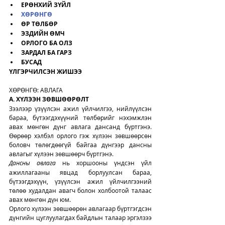
ЕРӨНХИЙ ЗҮЙЛ
ХӨРӨНГӨ
ӨР ТӨЛБӨР 
ЭЗДИЙН ӨМЧ
ОРЛОГО БА ОЛЗ
ЗАРДАЛ БА ГАРЗ
БУСАД
ҮЛГЭРЧИЛСЭН ЖИШЭЭ
ХӨРӨНГӨ: АВЛАГА 
А. ХҮЛЭЭН ЗӨВШӨӨРӨЛТ
Зээлээр үзүүлсэн ажил үйлчилгээ, нийлүүлсэн 
бараа, бүтээгдэхүүний төлбөрийг нэхэмжлэн 
авах мөнгөн дүнг авлага дансанд бүртгэнэ. 
Өөрөөр хэлбэл орлого гэж хүлээн зөвшөөрсөн 
боловч төлөгдөөгүй байгаа дүнгээр дансны 
авлагыг хүлээн зөвшөөрч бүртгэнэ.
Дансны авлага
нь хоршооны үндсэн үйл 
ажиллагааны явцад борлуулсан бараа, 
бүтээгдэхүүн, үзүүлсэн ажил үйлчилгээний 
төлөө худалдан авагч болон холбоотой талаас 
авах мөнгөн дүн юм.
Орлого хүлээн зөвшөөрөн авлагаар бүртгэгдсэн 
дүнгийн цуглуулагдах байдлын талаар эргэлзээ 