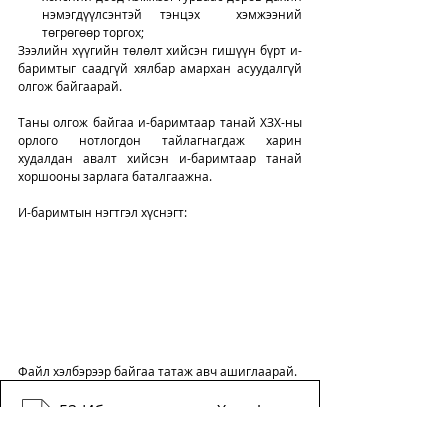
нэмэгдүүлсэнтэй тэнцэх  хэмжээний 
төгрөгөөр торгох;
Зээлийн хүүгийн төлөлт хийсэн гишүүн бүрт и-
баримтыг саадгүй хялбар амархан асуудалгүй 
олгож байгаарай. 
Таны олгож байгаа и-баримтаар танай ХЗХ-ны 
орлого нотлогдон тайлагнагдаж харин 
худалдан авалт хийсэн и-баримтаар танай 
хоршооны зарлага баталгаажна. 
И-баримтын нэгтгэл хүснэгт: 
Файл хэлбэрээр байгаа татаж авч ашиглаарай. 
53-Ибаримт нэгтгэл-ХЗХ,
.xlsx
Download XLSX • 233KB