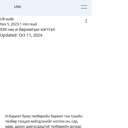
UVA
UB audit
Nov 5, 2023
1 min read
ХЗХ-ны и-баримтын нэгтгэл
Updated:
Oct 11, 2024
И-баримт буюу төлбөрийн баримт гэж тухайн 
төлбөр тооцоо хийгдсэнийг нотлох он, сар, 
өдөр, дахин давтагдашгүй төлбөрийн дугаар 