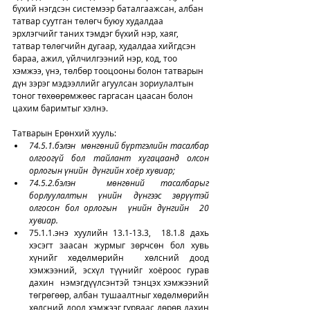
бүхий нэгдсэн системээр баталгаажсан, албан 
татвар суутган төлөгч буюу худалдаа 
эрхлэгчийг таних тэмдэг бүхий нэр, хаяг, 
татвар төлөгчийн дугаар, худалдаа хийгдсэн 
бараа, ажил, үйлчилгээний нэр, код, тоо 
хэмжээ, үнэ, төлбөр тооцооны болон татварын 
дүн зэрэг мэдээллийг агуулсан зориулалтын 
тоног төхөөрөмжөөс гаргасан цаасан болон 
цахим баримтыг хэлнэ.
Татварын Ерөнхий хууль:
74.5.1.бэлэн  мөнгөний бүртгэлийн тасалбар 
олгоогүй бол тайлант хугацаанд олсон 
орлогын үнийн  дүнгийн хоёр хувиар;
74.5.2.бэлэн  мөнгөний тасалбарыг  
борлуулалтын үнийн дүнгээс зөрүүтэй 
олгосон бол орлогын  үнийн дүнгийн  20 
хувиар.
75.1.1.энэ хуулийн 13.1-13.3,  18.1.8 дахь 
хэсэгт заасан журмыг зөрчсөн бол хувь 
хүнийг хөдөлмөрийн  хөлсний доод 
хэмжээний, эсхүл түүнийг хоёроос гурав 
дахин  нэмэгдүүлсэнтэй тэнцэх хэмжээний 
төгрөгөөр, албан тушаалтныг хөдөлмөрийн  
хөлсний доод хэмжээг гурваас дөрөв дахин 