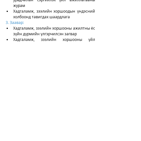
журам
Хадгаламж, зээлийн хоршоодын үндэсний 
холбоонд тавигдах шаардлага
3. Заавар: 
Хадгаламж, зээлийн хоршооны ажилтны ёс 
зүйн дүрмийн үлгэрчилсэн загвар
Хадгаламж, зээлийн хоршооны үйл 
ажиллагаанд газар дээрх шалгалт хийх, 
үнэлгээ өгөх заавар
4. Аргачлал: 
Банк, эрх бүхий хуулийн этгээдийн мөнгөн 
хадгаламж, зээлийн хүүгийн хэмжээг бодох, 
тооцох, мэдээллийн ил тод байдлыг хангах 
аргачлал
Хадгаламж, зээлийн хоршооны нягтлан 
бодох бүртгэлийн заавар, дансны жагсаалт, 
аргачлал болон маягт
Эх сурвалж: http://www.frc.mn/
ХЗХ
НББ-ын баримт бичиг