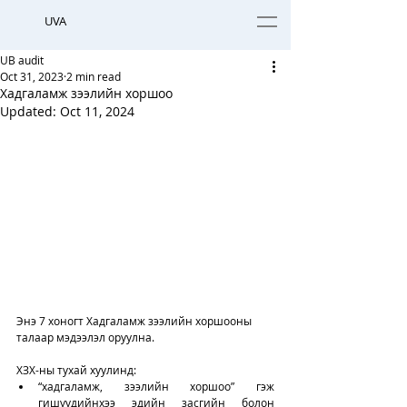
UVA
UB audit
Oct 31, 2023
2 min read
Хадгаламж зээлийн хоршоо
Updated:
Oct 11, 2024
Энэ 7 хоногт Хадгаламж зээлийн хоршооны 
талаар мэдээлэл оруулна. 
ХЗХ-ны тухай хуулинд:
“хадгаламж, зээлийн хоршоо” гэж 
гишүүдийнхээ эдийн засгийн болон 