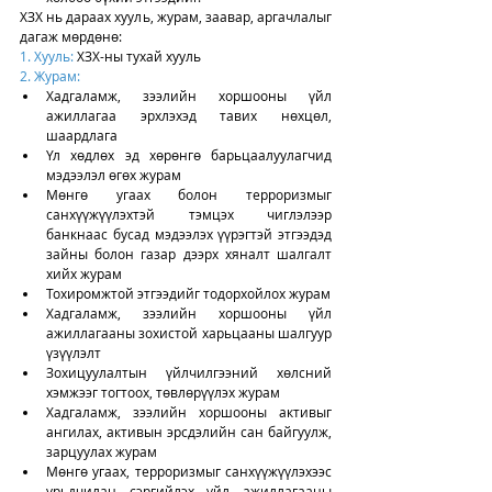
ХЗХ нь дараах хууль, журам, заавар, аргачлалыг 
дагаж мөрдөнө:
1. Хууль:
 ХЗХ-ны тухай хууль
2. Журам: 
Хадгаламж, зээлийн хоршооны үйл 
ажиллагаа эрхлэхэд тавих нөхцөл, 
шаардлага
Үл хөдлөх эд хөрөнгө барьцаалуулагчид 
мэдээлэл өгөх журам
Мөнгө угаах болон терроризмыг 
санхүүжүүлэхтэй тэмцэх чиглэлээр 
банкнаас бусад мэдээлэх үүрэгтэй этгээдэд 
зайны болон газар дээрх хяналт шалгалт 
хийх журам
Тохиромжтой этгээдийг тодорхойлох журам
Хадгаламж, зээлийн хоршооны үйл 
ажиллагааны зохистой харьцааны шалгуур 
үзүүлэлт
Зохицуулалтын үйлчилгээний хөлсний 
хэмжээг тогтоох, төвлөрүүлэх журам
Хадгаламж, зээлийн хоршооны активыг 
ангилах, активын эрсдэлийн сан байгуулж, 
зарцуулах журам
Мөнгө угаах, терроризмыг санхүүжүүлэхээс 
урьдчилан сэргийлэх үйл ажиллагааны 