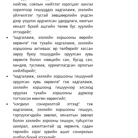
нийгэм, соёлын нийтлэг хэрэгцээг хангах 
зорилгоор гишүүддээ хадгаламж, зээлийн 
үйлчилгээг тусгай зөвшөөрлийн үндсэн 
дээр үзүүлэх ардчилсан удирдлага, хамтын 
хяналт бүхий ашгийн төлөө бус хуулийн 
этгээдийг; 
“хадгаламж, зээлийн хоршооны өөрийн 
хөрөнгө” гэж тухайн хадгаламж, зээлийн 
хоршооны активаас өр төлбөрийг хассан 
зөрүү буюу гишүүдийн оруулсан хувь 
хөрөнгө болон нөөцийн сан, бусад сан, 
хандив, тусламж, хуримтлагдсан орлогын 
нийлбэрийг; 
“хадгаламж, зээлийн хоршооны гишүүний 
оруулсан хувь хөрөнгө” гэж хадгаламж, 
зээлийн хоршоонд гишүүнээр элсэхэд 
оруулах тухайн хоршооны дүрмээр 
тогтоосон мөнгөн хөрөнгийг; 
“нэгдмэл сонирхолтой этгээд” гэж 
хадгаламж, зээлийн хоршооны гишүүн, 
тэргүүлэгчдийн зөвлөл, хяналтын зөвлөл 
болон зээлийн хорооны гишүүн, гүйцэтгэх 
захирал, ажилтантай эд хөрөнгө, садан 
төрлийн зэрэг хувийн ашиг сонирхлын 
холбоо бүхий этгээдийг.