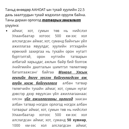
Таньд өнөөдөр ААНОАТ-ын тухай хуулийн 22.5 
дахь заалтуудын тухай мэдээлэл оруулж байна. 
Таны дараах орлогод 
татварын хөнгөлөлт
үзүүлнэ: 
аймаг, хот, сумын төв нь нийслэл 
Улаанбаатар хотоос 500 км-ээс хол 
алслагдсан аймаг, хот, суманд байнгын үйл 
ажиллагаа явуулдаг, хуулийн этгээдийн 
ерөнхий захиргаа нь тухайн орон нутагт 
бүртгэлтэй, орон нутгийн татварын 
албатай харьцдаг, ажлын байр бий болгож 
/нийгмийн даатгалын шимтгэл төлөлтөөр 
баталгаажсан/ байгаа 
Монгол Улсын 
хуулийн дагуу үүсгэн байгуулагдсан аж 
ахуйн нэгж байгууллага
  албан татвар 
төлөгчийн тухайн аймаг, хот, сумын нутаг 
дэвсгэр дээр явуулсан үйл ажиллагаанаас 
олсон 
үйл ажиллагааны орлогод
 заасан 
албан татвар ногдох орлогод ногдох албан 
татварыг аймаг, хот, сумын төв нь нийслэл 
Улаанбаатар хотоос 500 км-ээс хол 
алслагдсан аймаг, хот, суманд 
50 хувиар
, 
1000 км-ээс хол алслагдсан аймаг, 