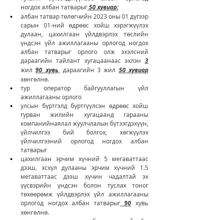
ногдох албан татварыг
 50 хувиар:
албан татвар төлөгчийн 2023 оны 01 дүгээр 
сарын 01-ний өдрөөс хойш хэрэгжүүлэх 
дулаан, цахилгаан үйлдвэрлэх төслийн 
үндсэн үйл ажиллагааны орлогод ногдох 
албан татварыг орлого олж эхэлсний 
дараагийн тайлант хугацаанаас эхлэн 
3
жил 
90 хувь
, дараагийн 3 жил 
50 хувиар
хөнгөлнө.
тур оператор байгууллагын үйл 
ажиллагааны орлого
улсын бүртгэлд бүртгүүлсэн өдрөөс хойш 
гурван жилийн хугацаанд гарааны 
компанийнаялал жуулчлалын бүтээгдэхүүн, 
үйлчилгээ бий болгох, хөгжүүлэх 
үйлчилгээний орлогод ногдох албан 
татварыг
цахилгаан эрчим хүчний 5 мегаваттаас 
дээш, эсхүл дулааны эрчим хүчний 1.5 
мегаваттаас дээш хүчин чадалтай эх 
үүсвэрийн үндсэн болон туслах тоног 
төхөөрөмж үйлдвэрлэх үйл ажиллагааны 
орлогод ногдох албан татварыг
 90
 хувь 
хөнгөлнө.