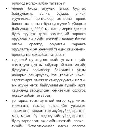
орлогод ногдох албан татварыг
чөлөөт бүсэд агуулах, ачиж буулгах 
байгууламж, зочид буудал, аялал 
жуулчлалын цогцолбор, импортыг орлох 
болон экспортын бүтээгдэхүүний үйлдвэр 
байгуулахад 300.0 мянган америк доллар 
буюу түүнээс дээш хэмжээний хөрөнгө 
оруулсан аж ахуйн нэгжийн чөлөөт бүсээс 
олсон орлогод оруулсан хөрөнгө 
оруулалтын 
50 хувьтай
 тэнцэх хэмжээний 
орлогод ногдох албан татварыг;
тодорхой нутаг дэвсгэрийн усны нөөцийг 
нэмэгдүүлэх, усны найдвартай хангамжийг 
бүрдүүлэх зорилгоор байгалийн усны 
чанарыг сайжруулах, гол, горхийг нөхөн 
сэргээх арга хэмжээг санхүүжүүлсэн иргэн, 
аж ахуйн нэгж, байгууллагын тухайн арга 
хэмжээнд зарцуулсан хэмжээний орлогод 
ногдох албан татварыг;
үр тариа, төмс, хүнсний ногоо, сүү, жимс, 
жимсгэнэ, тэжээл, тэжээлийн ургамал, 
эрчимжсэн тахианы аж ахуйд үйлдвэрлэсэн 
мах, махан бүтээгдэхүүнийг үйлдвэрлэсэн 
буюу тариалсан аж ахуйн нэгжийн зөвхөн 
тухайн бүтээгдэхүүнээс олсон орлогод 