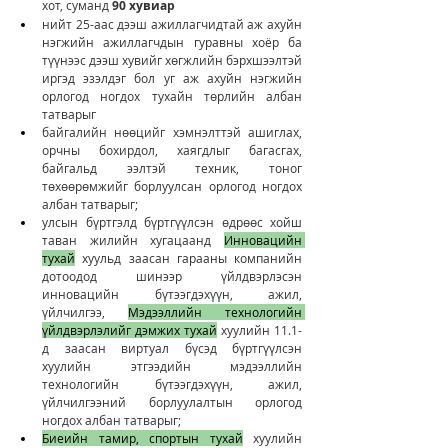
хот, суманд 
90 хувиар
нийт 25-аас дээш ажиллагчидтай аж ахуйн 
нэгжийн ажиллагчдын гуравны хоёр ба 
түүнээс дээш хувийг хөгжлийн бэрхшээлтэй 
иргэд эзэлдэг бол уг аж ахуйн нэгжийн 
орлогод ногдох тухайн төрлийн албан 
татварыг
байгалийн нөөцийг хэмнэлттэй ашиглах, 
орчны бохирдол, хаягдлыг багасгах, 
байгальд ээлтэй техник, тоног 
төхөөрөмжийг борлуулсан орлогод ногдох 
албан татварыг;
улсын бүртгэлд бүртгүүлсэн өдрөөс хойш 
таван жилийн хугацаанд 
Инновацийн 
тухай
 хуульд заасан гарааны компанийн 
дотоодод шинээр үйлдвэрлэсэн 
инновацийн бүтээгдэхүүн, ажил, 
үйлчилгээ, 
Мэдээллийн технологийн 
үйлдвэрлэлийг дэмжих тухай
 хуулийн 11.1-
д заасан виртуал бүсэд бүртгүүлсэн 
хуулийн этгээдийн мэдээллийн 
технологийн бүтээгдэхүүн, ажил, 
үйлчилгээний борлуулалтын орлогод 
ногдох албан татварыг;
Биеийн тамир, спортын тухай
 хуулийн 