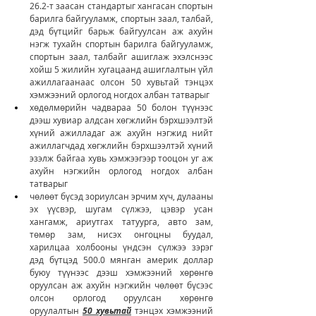
26.2-т заасан стандартыг хангасан спортын 
барилга байгууламж, спортын заал, талбай, 
дэд бүтцийг барьж байгуулсан аж ахуйн 
нэгж тухайн спортын барилга байгууламж, 
спортын заал, талбайг ашиглаж эхэлснээс 
хойш 5 жилийн хугацаанд ашиглалтын үйл 
ажиллагаанаас олсон 50 хувьтай тэнцэх 
хэмжээний орлогод ногдох албан татварыг
хөдөлмөрийн чадвараа 50 болон түүнээс 
дээш хувиар алдсан хөгжлийн бэрхшээлтэй 
хүний ажилладаг аж ахуйн нэгжид нийт 
ажиллагчдад хөгжлийн бэрхшээлтэй хүний 
эзэлж байгаа хувь хэмжээгээр тооцон уг аж 
ахуйн нэгжийн орлогод ногдох албан 
татварыг
чөлөөт бүсэд зориулсан эрчим хүч, дулааны 
эх үүсвэр, шугам сүлжээ, цэвэр усан 
хангамж, ариутгах татуурга, авто зам, 
төмөр зам, нисэх онгоцны буудал, 
харилцаа холбооны үндсэн сүлжээ зэрэг 
дэд бүтцэд 500.0 мянган америк доллар 
буюу түүнээс дээш хэмжээний хөрөнгө 
оруулсан аж ахуйн нэгжийн чөлөөт бүсээс 
олсон орлогод оруулсан хөрөнгө 
оруулалтын 
50 хувьтай
 тэнцэх хэмжээний 