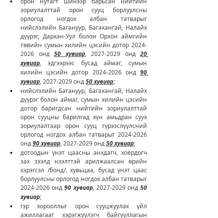
oрон нутагт шинээр барьсан нийтийн 
зориулалттай орон сууц борлуулсны 
орлогод ногдох албан татварыг 
нийслэлийн Багануур, Багахангай, Налайх 
дүүрэг, Дархан-Уул болон Орхон аймгийн 
төвийн сумын хилийн цэсийн дотор 2024-
2026 онд 
50 хувиар
, 2027-2029 онд 
20 
хувиар
, эдгээрээс бусад аймаг, сумын 
хилийн цэсийн дотор 2024-2026 онд 
90 
хувиар
, 2027-2029 онд 
50 хувиар
;
нийслэлийн Багануур, Багахангай, Налайх 
дүүрэг болон аймаг, сумын хилийн цэсийн 
дотор баригдсан нийтийн зориулалттай 
орон сууцны барилгад хүн амьдран суух 
зориулалтаар орон сууц түрээслүүлсний 
орлогод ногдох албан татварыг 2024-2026 
онд 
90 хувиар
, 2027-2029 онд 
50 хувиар
;
дотоодын үнэт цаасны анхдагч, хоёрдогч 
зах зээлд нээлттэй арилжаалсан өрийн 
хэрэгсэл /бонд/, хувьцаа, бусад үнэт цаас 
борлуулсны орлогод ногдох албан татварыг 
2024-2026 онд 
90 хувиар
, 2027-2029 онд 
50 
хувиар
;
гэр хорооллыг орон сууцжуулах үйл 
ажиллагааг хэрэгжүүлэгч байгууллагын 