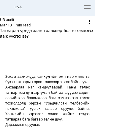
UVA
UB audit
Mar 13
1 min read
Татвараа урьдчилан төлөхөөр бол нэхэмжлэх
яаж үүсгэх вэ?
Эрхэм захирлууд, санхүүгийн эмч нар минь та 
бүхэн татварын өрөө төлөхөөр зэхэж байна уу. 
Анхаарлаа нэг хандуулаарай. Таны төлөх 
татвар том дүнгээр үүсэн байгаа шүү дээ харин 
өөрийнхөө боломжоор бага хэмжээгээр төлөх 
тохиолдолд хэрхэн "Урьдчилсан төлбөрийн 
нэхэмжлэх" үүсгэх талаар оруулж байна. 
Хөнжлийн хэрээрээ хөлөө жийнэ гэхдээ 
татвараа бага багаар төлнө шүү. 
Дарааллыг оруулья: 