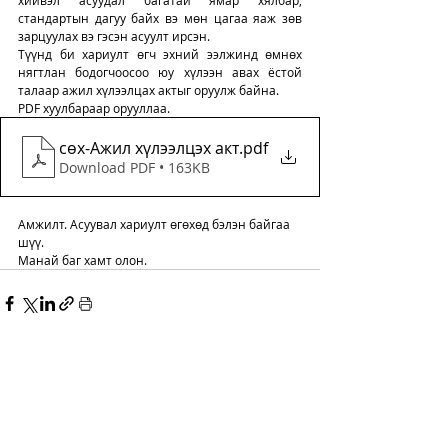
хийвэл асуудал багатай ямар хялбар, 
стандартын дагуу байх вэ мөн цагаа яаж зөв 
зарцуулах вэ гэсэн асуулт ирсэн. 
Түүнд би хариулт өгч эхний ээлжинд өмнөх 
нягтлан бодогчоосоо юу хүлээн авах ёстой 
талаар ажил хүлээлцах актыг оруулж байна. 
PDF хуулбараар орууллаа. 
сөх-Ажил хүлээлцэх акт
.pdf
Download PDF • 163KB
Амжилт. Асуувал хариулт өгөхөд бэлэн байгаа 
шүү. 
Манай баг хамт олон.
Comments