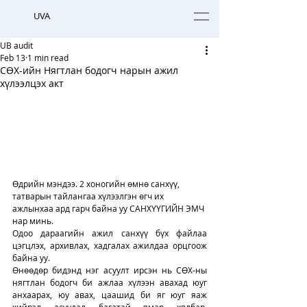
UVA
UB audit
Feb 13
1 min read
СӨХ-ийн Нягтлан бодогч нарын ажил
хүлээлцэх акт
Өдрийн мэндээ. 2 хоногийн өмнө санхүү, 
татварын тайлангаа хүлээлгэн өгч их 
ажлынхаа ард гарч байна уу САНХҮҮГИЙН ЭМЧ 
нар минь. 
Одоо дараагийн ажил санхүү бүх файлаа 
цэгцлэх, архивлах, хадгалах ажилдаа орцгоож 
байна уу. 
Өнөөдөр бидэнд нэг асуулт ирсэн нь СӨХ-ны 
нягтлан бодогч би ажлаа хүлээн авахад юуг 
анхаарах, юу авах, цаашид би яг юуг яаж 