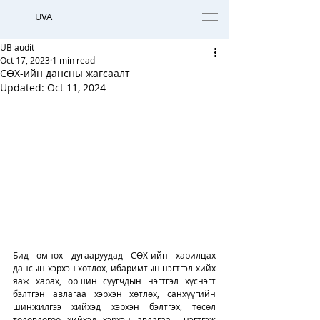
UVA
UB audit
Oct 17, 2023
1 min read
СӨХ-ийн дансны жагсаалт
Updated:
Oct 11, 2024
Бид өмнөх дугааруудад СӨХ-ийн харилцах 
дансын хэрхэн хөтлөх, ибаримтын нэгтгэл хийх 
яаж харах, оршин суугчдын нэгтгэл хүснэгт 
бэлтгэн авлагаа хэрхэн хөтлөх, санхүүгийн 
шинжилгээ хийхэд хэрхэн бэлтгэх, төсөл 
төлөвлөгөө хийхэд хэрхэн авлагаа  нэгтгэж 