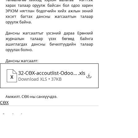
харах талаар оруулж байсан бол одоо харин 
ЭРХЭМ нягтлан бодогчийн хийх ажлын эхний 
хэсэгт багтах дансны жагсаалтын талаар 
оруулж байна. 
Дансны жагсаалтыг үзсэний дараа Ерөнхий 
журналын талаар үзэх бөгөөд байнга 
ашиглагдах дансны бичилтүүдийн талаар 
оруулах болно. 
Дансны жагсаалт: 
32-СӨХ-accoutlist-Odoo ashiglagdaj baigaa
.xls
Download XLS • 37KB
Амжилт. СӨХ-ны санхүүчдээ.  
СӨХ