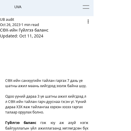
UVA
UB audit
Oct 26, 2023
1 min read
СӨХ-ийн Гүйлгээ баланс
Updated:
Oct 11, 2024
СӨХ-ийн санхүүгийн тайлан гаргах 7 дахь үе 
шатны ажил маань хийгдээд эхэлж байна шүү. 
Одоо үүний дараа 3 үе шатны ажил хийгдээд л 
л СӨХ-ийн тайлан гарч дууснаа гэсэн үг. Үүний 
дараа ХЗХ яаж тайлангаа хэрхэн хэзээ гаргах 
талаар оруулах болно. 
Гүйлгээ баланс
 гэж юу аж ахуй нэгж 
байгууллагын үйл ажиллагаанд хөтлөгдсөн бүх 