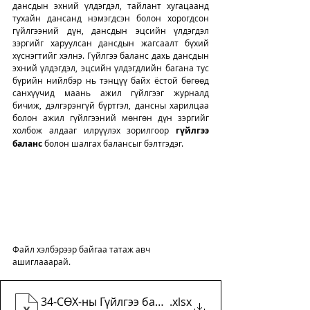
дансдын эхний үлдэгдэл, тайлант хугацаанд 
тухайн дансанд нэмэгдсэн болон хорогдсон 
гүйлгээний дүн, дансдын эцсийн үлдэгдэл 
зэргийг харуулсан дансдын жагсаалт бүхий 
хүснэгтийг хэлнэ. Гүйлгээ баланс дахь дансдын 
эхний үлдэгдэл, эцсийн үлдэгдлийн багана тус 
бүрийн нийлбэр нь тэнцүү байх ёстой бөгөөд 
санхүүчид маань ажил гүйлгээг журналд 
бичиж, дэлгэрэнгүй бүртгэл, дансны харилцаа 
болон ажил гүйлгээний мөнгөн дүн зэргийг  
холбож алдааг илрүүлэх зорилгоор 
гүйлгээ 
баланс
 болон шалгах балансыг бэлтгэдэг. 
Файл хэлбэрээр байгаа татаж авч 
ашиглааарай. 
34-СӨХ-ны Гүйлгээ баланс
.xlsx