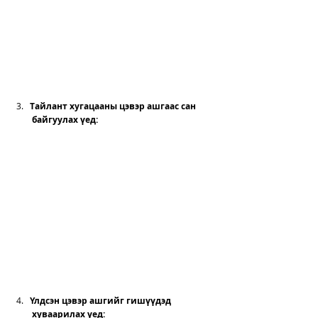
Тайлант хугацааны цэвэр ашгаас сан 
 байгуулах үед
: 
Үлдсэн цэвэр ашгийг гишүүдэд 
 хуваарилах үед: