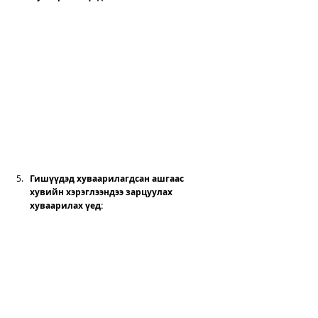
Гишүүдэд хуваарилагдсан ашгаас 
хувийн хэрэглээндээ зарцуулах 
хуваарилах үед: