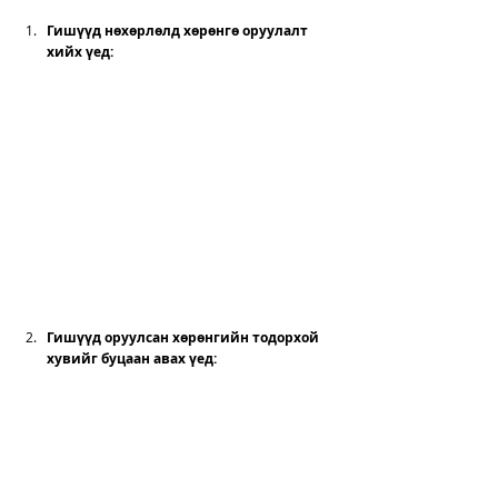
Гишүүд нөхөрлөлд хөрөнгө оруулалт 
хийх үед: 
Гишүүд оруулсан хөрөнгийн тодорхой 
хувийг буцаан авах үед
: 