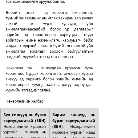
товчхон мэдээлэл оруулж байна. 
Өөрийн гэсэн  эд хөрөнгө, өмчлөлтэй, 
түүнийгээ эзэмших ашиглах захиран зарцуулах 
эрхтэй, эрх үүрэг хүлээдэг, үйл 
ажиллагаанаасаабий болох үр дагаварыг 
өөрийн эд хөрөнгөөрөө хариуцдаг, шүүх 
арбитрын өмнө нэхэмжлэгч, хариуцагч байж 
чаддаг, тодорхой зорилго бүхий тогтвортой үйл 
ажиллагаа эрхэлдэг зохион байгуулалтын 
нэгдлийг хуулийн этгээд гэж нэрлэнэ. 
Нөхөрлөл гэж : гишүүдийн оруулсан хувь 
хөрөнгөөс бүрдэх хөрөнгөтэй, хүлээсэн үүргээ 
энэхүү эд хөрөнгө болон хувийн өмчийн эд 
хөрөнгөөрөө хуульд заасны дагуу хариуцдаг 
хуулийн этгээдийг хэлнэ. 
Нөхөрлөлийн хэлбэр: 
Бүх гишүүд нь бүрэн 
Зарим гишүүд нь 
хариуцлагатай (ББН):    
бүрэн хариуцлагатай 
Нөхөрлөлийн хүлээсэн 
(ЗБН): 
Нөхөрлөлийн 
үүргийг  гишүүд нь 
хүлээсэн үүргийг наад 
нөхөрлөлд оруулсан 
зах нь нэг гишүүн 