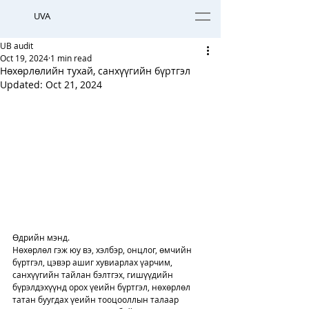
UVA
UB audit
Oct 19, 2024
1 min read
Нөхөрлөлийн тухай, санхүүгийн бүртгэл
Updated:
Oct 21, 2024
Өдрийн мэнд. 
Нөхөрлөл гэж юу вэ, хэлбэр, онцлог, өмчийн 
бүртгэл, цэвэр ашиг хувиарлах үарчим, 
санхүүгийн тайлан бэлтгэх, гишүүдийн 
бүрэлдэхүүнд орох үеийн бүртгэл, нөхөрлөл 
татан буугдах үеийн тооцооллын талаар 