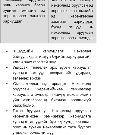
хувь хөрөнгө болон  
нөхөрлөлд оруулсан эд 
хувийн өмчийн эд 
хөрөнгө болон  өмчийн 
хөрөнгөөрөө хамтран 
эд хөрөнгөөрөө 
хариуцдаг
хамтран хариуцдаг, 
бусад гишүүд нь 
нөхөрлөлд оруулсан 
хөрөнгөөрөө хариуцдаг
Гишүүдийн хариуцлага: Нөхөрлөл 
байгуулахдаа гишүүн бүрийн хариуцлагийг 
ялгаж заах хэрэгтэй шүү. 
Удирдах, төлөөлөх эрх: Бүрэн хариуцлаг 
хүлээдэг гишүүд нөхөрлөлийг удирдах, 
төлөөлөх эрхтэй.
Үйл ажиллагаанд оролцох: Нөхөрлөлд 
оруулсан хөрөнгийнхөө хэмжээгээр 
хариуцлага хүлээдэг гишүүд нөхөрлөлийн 
үйл ажиллагаанд биечлэн оролцохгүй 
байж болно. 
Татан буугдах үе: Нөхөрлөлд оруулсан 
хөрөнгийнхөө хэмжээгээр хариуцлага 
хүлээдэг гишүүдийн бүрэлдэхүүнд өөрчлөлт 
орох нь тухайн нөхөрлөлийг тата буулгах 
үндэслэл болохгүй шүү. 