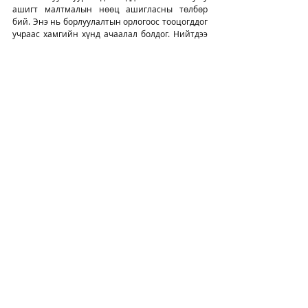
ашигт малтмалын нөөц ашигласны төлбөр 
бий. Энэ нь борлуулалтын орлогоос тооцогддог 
учраас хамгийн хүнд ачаалал болдог. Нийтдээ 
27-28 төрлийн татвар, төлбөр төлж байна. 
Олон улсад татварын ачааллыг “effective tax 
rate” буюу бодит татварын ачааллаар хэмждэг. 
Борлуулалтын орлогоос зардлаа хасаад үлдсэн 
татвар ногдох орлоготой төлсөн татвараа 
харьцуулж үздэг гэсэн үг. 2022 онд Австрали-
Монголын эрдэс баялгийн хамтын 
ажиллагааны хөтөлбөрийн хүрээнд 19 орныг 
хамруулсан судалгаа хийсэн. Тэр судалгаагаар 
Монголын уул уурхайн татварын ачаалал 53-70 
хувьтай гарч, хамгийн өндөр түвшинд орсон. 
Ашгийн татвар 25 хувь байгаа нь дангаараа 
өндөр биш ч бусад татвар, өсөн нэмэгдэх 
АМНАТ зэрэг дэлхийд хамгийн өндөр байна." 
Д.Алгаа
Амжилт. 
Эх сурвалж: МТА. 
Англи+хятад+орос
Татвар
НӨАТ