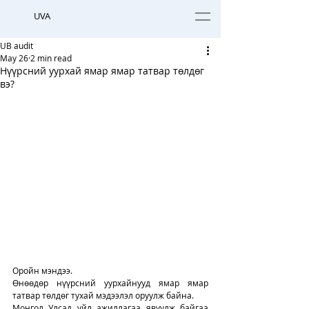
UVA
UB audit
May 26
2 min read
Нүүрсний уурхай ямар ямар татвар төлдөг
вэ?
Оройн мэндээ. 
Өнөөдөр нүүрсний уурхайнууд ямар ямар 
татвар төлдөг тухай мэдээлэл оруулж байна. 
Монгол Улсад үйл ажиллагаа явуулж байгаа 