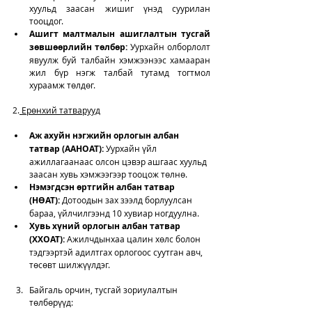
хуульд заасан жишиг үнэд суурилан 
тооцдог.
Ашигт малтмалын ашиглалтын тусгай 
зөвшөөрлийн төлбөр:
 Уурхайн олборлолт 
явуулж буй талбайн хэмжээнээс хамааран 
жил бүр нэгж талбай тутамд тогтмол 
хураамж төлдөг.
2.
 Ерөнхий татварууд
Аж ахуйн нэгжийн орлогын албан 
татвар (ААНОАТ):
 Уурхайн үйл 
ажиллагаанаас олсон цэвэр ашгаас хуульд 
заасан хувь хэмжээгээр тооцож төлнө.
Нэмэгдсэн өртгийн албан татвар 
(НӨАТ):
 Дотоодын зах зээлд борлуулсан 
бараа, үйлчилгээнд 10 хувиар ногдуулна.
Хувь хүний орлогын албан татвар 
(ХХОАТ):
 Ажилчдынхаа цалин хөлс болон 
тэдгээртэй адилтгах орлогоос суутган авч, 
төсөвт шилжүүлдэг.
Байгаль орчин, тусгай зориулалтын 
төлбөрүүд: