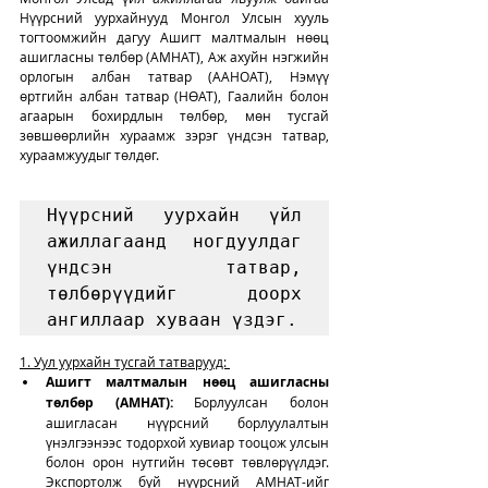
Нүүрсний уурхайнууд Монгол Улсын хууль 
тогтоомжийн дагуу Ашигт малтмалын нөөц 
ашигласны төлбөр (АМНАТ), Аж ахуйн нэгжийн 
орлогын албан татвар (ААНОАТ), Нэмүү 
өртгийн албан татвар (НӨАТ), Гаалийн болон 
агаарын бохирдлын төлбөр, мөн тусгай 
зөвшөөрлийн хураамж зэрэг үндсэн татвар, 
хураамжуудыг төлдөг. 
Нүүрсний уурхайн үйл 
ажиллагаанд ногдуулдаг 
үндсэн татвар, 
төлбөрүүдийг доорх 
ангиллаар хуваан үздэг.
1. Уул уурхайн тусгай татварууд: 
Ашигт малтмалын нөөц ашигласны 
төлбөр (АМНАТ):
 Борлуулсан болон 
ашигласан нүүрсний борлуулалтын 
үнэлгээнээс тодорхой хувиар тооцож улсын 
болон орон нутгийн төсөвт төвлөрүүлдэг. 
Экспортолж буй нүүрсний АМНАТ-ийг 