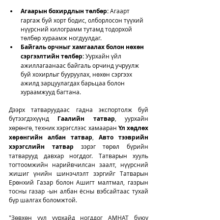
Агаарын бохирдлын төлбөр:
 Агаарт 
гаргаж буй хорт бодис, олборлосон түүхий 
нүүрсний килограмм тутамд тодорхой 
төлбөр хураамж ногдуулдаг.
Байгаль орчныг хамгаалах болон нөхөн 
сэргээлтийн төлбөр:
 Уурхайн үйл 
ажиллагаанаас байгаль орчинд учруулж 
буй хохирлыг бууруулах, нөхөн сэргээх 
ажилд зарцуулагдах барьцаа болон 
хураамжууд багтана.
Дээрх татваруудаас гадна экспортолж буй 
бүтээгдэхүүнд 
Гаалийн татвар
, уурхайн 
хөрөнгө, техник хэрэгслээс хамааран 
Үл хөдлөх 
хөрөнгийн албан татвар
, 
Авто тээврийн 
хэрэгслийн татвар
 зэрэг төрөл бүрийн 
татварууд давхар ногддог. Татварын хууль 
тогтоомжийн нарийвчилсан заалт, нүүрсний 
жишиг үнийн шинэчлэлт зэргийг Татварын 
Ерөнхий Газар болон Ашигт малтмал, газрын 
тосны газар -ын албан ёсны вэбсайтаас тухай 
бүр шалгах боломжтой. 
"Зөвхөн уул уурхайд ногддог АМНАТ буюу 