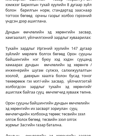
хэмжээг Барилгын тухай хуулийн 8 дугаар зүйл 
болон  барилгын норм, стандартад зааснаар 
тогтоох бөгөөд  орчны газрыг холбоо гэрээний 
үндсэн дээр ашиглана.
Дундын өмчлөлийн эд хөрөнгийн засвар, 
хамгаалалт, үйлчилгээний зардлыг хуваарилах:
Тухайн зардлыг Иргэний хуулийн 147 дугаар 
зүйлийг мөрлөгө болгох бөгөөд Орон сууцны 
байшингийн нэг буюу хэд хэдэн сууцанд 
хамаарах дундын  өмчлөлийн эд хөрөнгө /
инженерийн шугам сүлжээ, салхижуулалтын 
хоолой,  давхрын хаалга болон бусад тоног 
төхөөрөмж гэх мэт/-ийн засвар,  үйлчилгээтэй 
холбогдсон зардлыг тухайн эд хөрөнгийг 
ашиглаж байгаа сууц  өмчлөгчид хувааж төлнө. 
Орон сууцны байшингийн дундын өмчлөлийн 
эд хөрөнгийн их засварт зориулан  сууц 
өмчлөгчдийн холбоонд төрөөс төсвийн зээл 
олгож болох бөгөөд  төсвийн зээл олгох 
журмыг Засгийн газар батална. 
Дундын  өмчлөлийн эд хөрөнгийн засвар, 