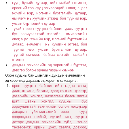
сууц  бүрийн дугаар, нийт талбайн хэмжээ, 
өрөөний тоо, сууц өмчлөгчдийн овог,  эцэг /
эх/-ийн нэр, иргэний бүртгэлийн дугаар, 
өмчлөгч нь хуулийн этгээд  бол түүний нэр, 
улсын бүртгэлийн дугаар
тухайн орон сууцны байшин дахь сууцны 
бус зориулалттай хэсгийг  өмчлөгчийн 
овог, эцэг /эх/-ийн нэр, иргэний бүртгэлийн 
дугаар, өмчлөгч  нь хуулийн этгээд бол 
түүний нэр, улсын бүртгэлийн дугаар, 
түүний өмчилж  байгаа хэсгийн талбайн 
хэмжээ
дундын өмчлөлийн эд хөрөнгийн бүртгэл, 
дэвсгэр болон орчны газрын хэмжээ
Орон сууцны байшингийн дундын өмчлөлийн 
эд хөрөнгөд дараахь эд хөрөнгө хамаарна:
орон сууцны байшингийн гадна хана, 
даацын хана, багана, доод хонгил,  дээвэр, 
дээврийн хонгил, цахилгаан болон явган 
шат, шатны хонгил, сууцны  бус 
зориулалттай техникийн болон нэгдүгээр 
давхрын үйлчилгээний өрөө,  сууц 
хоорондын талбай, түүний тагт, сууцны 
доторх дундын өмчлөлийн зүйл,  тоног 
төхөөрөмж, орцны цонх, хаалга, довжоо, 