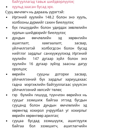
байгууллагад тавьж шийдвэрлүүлэх;
хуульд заасан бусад эрх.
Сууц өмчлөгч нь дараахь үүрэгтэй:
Иргэний хуулийн 148.2 болон энэ хууль, 
холбооны дүрмийг сахин биелүүлэх;
бүх гишүүдийн болон удирдах зөвлөлийн 
хурлын шийдвэрийг биелүүлэх;
дундын өмчлөлийн эд хөрөнгийн 
ашиглалт, хамгаалалт, засвар, 
үйлчилгээтэй  холбогдсон болон бусад 
нийтлэг зардлыг санхүүжүүлэхэд Иргэний 
хуулийн  147 дугаар зүйл болон энэ 
хуулийн 16 дугаар зүйлд заасны дагуу 
оролцох;
өөрийн  сууцны доторхи засвар, 
үйлчилгээний бүх зардлыг хариуцахаас 
гадна  мэргэжлийн байгууллагаас үзүүлсэн 
үйлчилгээний хөлсийг төлөх;
гэр  бүлийн гишүүд, түүнчлэн өөрийнх нь 
сууцыг эзэмшиж байгаа этгээд бусдын  
сууцанд болон дундын өмчлөлийн эд 
хөрөнгөд хохирол учруулбал уг хохирлыг  
өөрийн хөрөнгөөр арилгах;
сууцаа бусдад эзэмшүүлж, ашиглуулж 
байгаа бол эзэмшигч, ашиглагчийн 