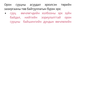
Орон сууцны асуудал эрхэлсэн төрийн 
захиргааны төв байгууллагын бүрэн эрх: 
сууц  өмчлөгчдийн холбооны эрх зүйн 
байдал, нийтийн зориулалттай орон 
сууцны  байшингийн дундын өмчлөлийн 
эд хөрөнгийн тухай хууль тогтоомжийг  
хэрэгжүүлэх арга хэмжээ авах, биелэлтэд 
хяналт тавих;
орон сууцны байшингийн зориулалт, 
төлөвлөлт, инженерийн шугам сүлжээ, 
үндсэн  бүтээц, хийцийг өөрчлөхөд тавих 
шаардлагыг тогтоох;
холбооны үйл ажиллагааг дэмжих;
холбооны үлгэрчилсэн дүрмийг батлах.
Аймаг, нийслэл, сум, дүүргийн Засаг даргын 
бүрэн эрх: 
холбоог зохион байгуулах хурлын 
шийдвэрийг үндэслэн сум, дүүргийн Засаг 
даргын тамгын газар холбоог бүртгэх;
холбогдох хууль тогтоомжийг хэрэгжүүлэх 
арга хэмжээ авах, биелэлтэд хяналт тавих;
холбооны үйл ажиллагааг дэмжих;
холбоонд  тухайн орон сууцны 
байшингийн ерөнхий төлөвлөгөөг 