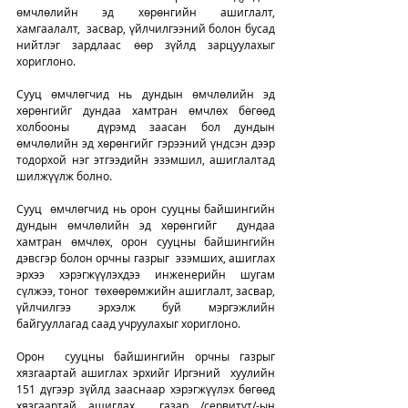
өмчлөлийн эд хөрөнгийн ашиглалт, 
хамгаалалт,  засвар, үйлчилгээний болон бусад 
нийтлэг зардлаас өөр зүйлд зарцуулахыг  
хориглоно.
Сууц өмчлөгчид нь дундын өмчлөлийн эд 
хөрөнгийг дундаа хамтран өмчлөх бөгөөд 
холбооны  дүрэмд заасан бол дундын 
өмчлөлийн эд хөрөнгийг гэрээний үндсэн дээр  
тодорхой нэг этгээдийн эзэмшил, ашиглалтад 
шилжүүлж болно.
Сууц  өмчлөгчид нь орон сууцны байшингийн 
дундын өмчлөлийн эд хөрөнгийг  дундаа 
хамтран өмчлөх, орон сууцны байшингийн 
дэвсгэр болон орчны газрыг  эзэмших, ашиглах 
эрхээ хэрэгжүүлэхдээ инженерийн шугам 
сүлжээ, тоног  төхөөрөмжийн ашиглалт, засвар, 
үйлчилгээ эрхэлж буй мэргэжлийн  
байгууллагад саад учруулахыг хориглоно. 
Орон  сууцны байшингийн орчны газрыг 
хязгаартай ашиглах эрхийг Иргэний  хуулийн 
151 дүгээр зүйлд зааснаар хэрэгжүүлэх бөгөөд 
хязгаартай ашиглах  газар /сервитут/-ын 