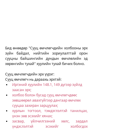
Бид өнөөдөр "Сууц өмчлөгчдийн холбооны эрх 
зүйн байдал, нийтийн зориулалттай орон 
сууцны байшингийн дундын өмчлөлийн эд 
хөрөнгийн тухай" хуулийн тухай бичих болно. 
Сууц өмчлөгчдийн эрх үүрэг: 
Сууц өмчлөгч нь дараахь эрхтэй:
Иргэний хуулийн 148.1, 149 дүгээр зүйлд 
заасан эрх;
холбоо болон бусад сууц өмчлөгчдөөс 
зөвшөөрөл авахгүйгээр дангаар өмчлөх 
сууцаа захиран зарцуулах;
хурлын тогтоол, тэмдэглэлтэй танилцах, 
үнэн зөв эсэхийг хянах;
засвар, үйлчилгээний хөлс, зардал 
үндэслэлтэй эсэхийг холбогдох 