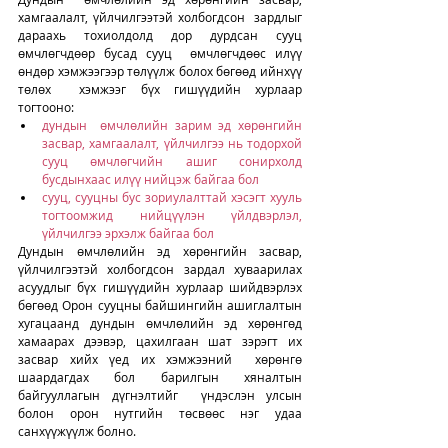
хамгаалалт, үйлчилгээтэй холбогдсон  зардлыг 
дараахь тохиолдолд дор дурдсан сууц 
өмчлөгчдөөр бусад сууц  өмчлөгчдөөс илүү 
өндөр хэмжээгээр төлүүлж болох бөгөөд ийнхүү 
төлөх  хэмжээг бүх гишүүдийн хурлаар 
тогтооно:
дундын  өмчлөлийн зарим эд хөрөнгийн 
засвар, хамгаалалт, үйлчилгээ нь тодорхой  
сууц өмчлөгчийн ашиг сонирхолд 
бусдынхаас илүү нийцэж байгаа бол
сууц, сууцны бус зориулалттай хэсэгт хууль 
тогтоомжид нийцүүлэн үйлдвэрлэл, 
үйлчилгээ эрхэлж байгаа бол
Дундын өмчлөлийн эд хөрөнгийн засвар, 
үйлчилгээтэй холбогдсон зардал хуваарилах 
асуудлыг бүх гишүүдийн хурлаар шийдвэрлэх 
бөгөөд Орон сууцны байшингийн ашиглалтын 
хугацаанд дундын өмчлөлийн эд хөрөнгөд  
хамаарах дээвэр, цахилгаан шат зэрэгт их 
засвар хийх үед их хэмжээний  хөрөнгө 
шаардагдах бол барилгын хяналтын 
байгууллагын дүгнэлтийг  үндэслэн улсын 
болон орон нутгийн төсвөөс нэг удаа 
санхүүжүүлж болно.