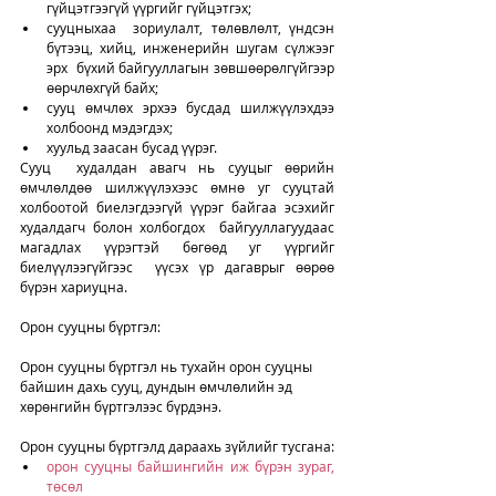
гүйцэтгээгүй үүргийг гүйцэтгэх;
сууцныхаа  зориулалт, төлөвлөлт, үндсэн 
бүтээц, хийц, инженерийн шугам сүлжээг 
эрх  бүхий байгууллагын зөвшөөрөлгүйгээр 
өөрчлөхгүй байх;
сууц өмчлөх эрхээ бусдад шилжүүлэхдээ 
холбоонд мэдэгдэх;
хуульд заасан бусад үүрэг.
Сууц  худалдан авагч нь сууцыг өөрийн 
өмчлөлдөө шилжүүлэхээс өмнө уг сууцтай  
холбоотой биелэгдээгүй үүрэг байгаа эсэхийг 
худалдагч болон холбогдох  байгууллагуудаас 
магадлах үүрэгтэй бөгөөд уг үүргийг 
биелүүлээгүйгээс  үүсэх үр дагаврыг өөрөө 
бүрэн хариуцна.
Орон сууцны бүртгэл:
Орон сууцны бүртгэл нь тухайн орон сууцны 
байшин дахь сууц, дундын өмчлөлийн эд 
хөрөнгийн бүртгэлээс бүрдэнэ. 
Орон сууцны бүртгэлд дараахь зүйлийг тусгана:
орон сууцны байшингийн иж бүрэн зураг, 
төсөл