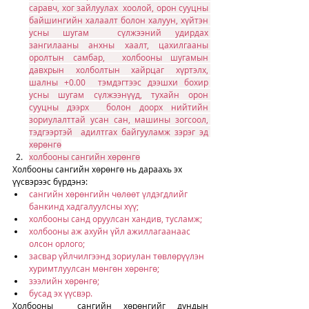
саравч, хог зайлуулах  хоолой, орон сууцны 
байшингийн халаалт болон халуун, хүйтэн 
усны шугам  сүлжээний удирдах 
зангилааны анхны хаалт, цахилгааны 
оролтын самбар,  холбооны шугамын 
давхрын холболтын хайрцаг хүртэлх, 
шалны +0.00  тэмдэгтээс дээшхи бохир 
усны шугам сүлжээнүүд, тухайн орон 
сууцны дээрх  болон доорх нийтийн 
зориулалттай усан сан, машины зогсоол, 
тэдгээртэй  адилтгах байгууламж зэрэг эд 
хөрөнгө
холбооны сангийн хөрөнгө
Холбооны сангийн хөрөнгө нь дараахь эх 
үүсвэрээс бүрдэнэ:
сангийн хөрөнгийн чөлөөт үлдэгдлийг 
банкинд хадгалуулсны хүү;
холбооны санд оруулсан хандив, тусламж;
холбооны аж ахуйн үйл ажиллагаанаас 
олсон орлого;
засвар үйлчилгээнд зориулан төвлөрүүлэн 
хуримтлуулсан мөнгөн хөрөнгө;
зээлийн хөрөнгө;
бусад эх үүсвэр.
Холбооны  сангийн хөрөнгийг дундын 