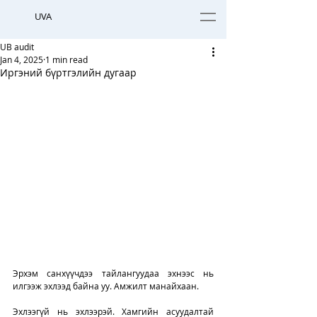
UVA
UB audit
Jan 4, 2025
1 min read
Иргэний бүртгэлийн дугаар
Эрхэм санхүүчдээ тайлангуудаа эхнээс нь 
илгээж эхлээд байна уу. Амжилт манайхаан. 
Эхлээгүй нь эхлээрэй. Хамгийн асуудалтай 