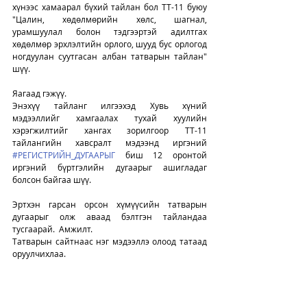
хүнээс хамаарал бүхий тайлан бол ТТ-11 буюу 
"Цалин, хөдөлмөрийн хөлс, шагнал, 
урамшуулал болон тэдгээртэй адилтгах 
хөдөлмөр эрхлэлтийн орлого, шууд бус орлогод 
ногдуулан суутгасан албан татварын тайлан" 
шүү. 
Яагаад гэжүү. 
Энэхүү тайланг илгээхэд Хувь хүний 
мэдээллийг хамгаалах тухай хуулийн 
хэрэгжилтийг хангах зорилгоор ТТ-11 
тайлангийн хавсралт мэдээнд иргэний 
#РЕГИСТРИЙН_ДУГААРЫГ
 биш 12 оронтой 
иргэний бүртгэлийн дугаарыг ашигладаг 
болсон байгаа шүү. 
Эртхэн гарсан орсон хүмүүсийн татварын 
дугаарыг олж аваад бэлтгэн тайландаа 
тусгаарай.  Амжилт. 
Татварын сайтнаас нэг мэдээллэ олоод татаад 
оруулчихлаа. 