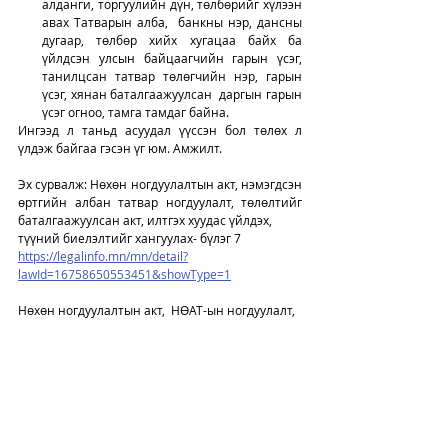
алданги, торгуулийн дүн, төлбөрийг хүлээн 
авах Татварын алба,  банкны нэр, дансны 
дугаар, төлбөр хийх хугацаа байх ба 
үйлдсэн улсын байцаагчийн гарын үсэг, 
танилцсан татвар төлөгчийн нэр, гарын 
үсэг, хянан баталгаажуулсан  даргын гарын 
үсэг огноо, тамга тамдаг байна. 
Ингээд л таньд асуудал үүссэн бол төлөх л 
үлдэж байгаа гэсэн үг юм. Амжилт. 
Эх сурвалж: Нөхөн ногдуулалтын акт, нэмэгдсэн 
өртгийн албан татвар ногдуулалт, төлөлтийг 
баталгаажуулсан акт, илтгэх хуудас үйлдэх, 
түүний биелэлтийг хангуулах- бүлэг 7
https://legalinfo.mn/mn/detail?
lawId=16758650553451&showType=1
Нөхөн ногдуулалтын акт,  НӨАТ-ын ногдуулалт, 
төлөлтийг баталгаажуулсан акт, Илтгэх хуудас, 
Татварын хяналт шалгалтын томилолт, 
Ярилцлагын хуудас, Татварын хяналт 
шалгалтын ажлын карт, Татварын шалгалтаар 
илрүүлсэн зөрчил, ногдуулсан төлбөрийн 
тооцоо, ААНОАТ-ын ногдуулалт, төлөлтийн 
тооцоо, Цалин хөлс, тэдгээртэй адилтгах 