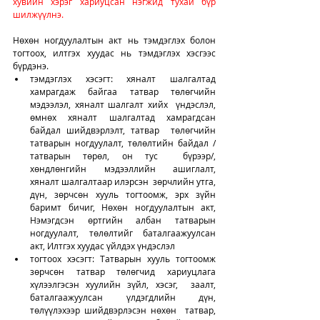
хувийн хэрэг хариуцсан нэгжид тухай бүр 
шилжүүлнэ.
Нөхөн ногдуулалтын акт нь тэмдэглэх болон 
тогтоох, илтгэх хуудас нь тэмдэглэх хэсгээс 
бүрдэнэ. 
тэмдэглэх хэсэгт: хяналт шалгалтад  
хамрагдаж байгаа татвар төлөгчийн 
мэдээлэл, хяналт шалгалт хийх  үндэслэл, 
өмнөх хяналт шалгалтад хамрагдсан 
байдал шийдвэрлэлт, татвар  төлөгчийн 
татварын ногдуулалт, төлөлтийн байдал /
татварын төрөл, он тус  бүрээр/, 
хөндлөнгийн мэдээллийн ашиглалт, 
хяналт шалгалтаар илэрсэн  зөрчлийн утга, 
дүн, зөрчсөн хууль тогтоомж, эрх зүйн 
баримт бичиг, Нөхөн ногдуулалтын акт, 
Нэмэгдсэн өртгийн албан татварын 
ногдуулалт, төлөлтийг баталгаажуулсан 
акт, Илтгэх хуудас үйлдэх үндэслэл
тогтоох хэсэгт: Татварын хууль тогтоомж  
зөрчсөн татвар төлөгчид хариуцлага 
хүлээлгэсэн хуулийн зүйл, хэсэг,  заалт, 
баталгаажуулсан үлдэгдлийн дүн, 
төлүүлэхээр шийдвэрлэсэн нөхөн  татвар, 