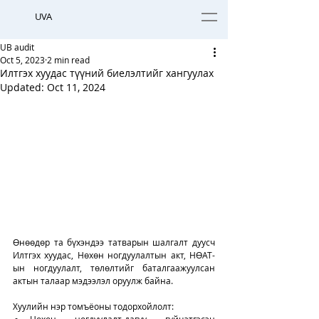
UVA
UB audit
Oct 5, 2023
2 min read
Илтгэх хуудас түүний биелэлтийг хангуулах
Updated:
Oct 11, 2024
Өнөөдөр та бүхэндээ татварын шалгалт дуусч 
Илтгэх хуудас, Нөхөн ногдуулалтын акт, НӨАТ-
ын ногдуулалт, төлөлтийг баталгаажуулсан 
актын талаар мэдээлэл оруулж байна. 
Хуулийн нэр томъёоны тодорхойлолт: 