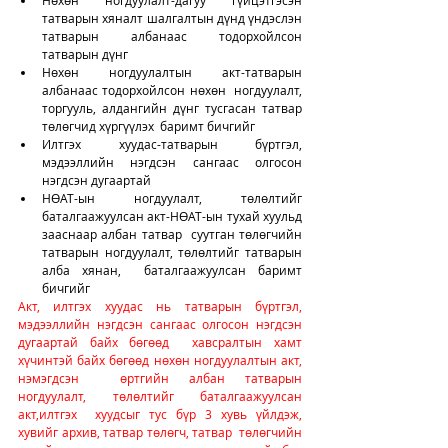
Нөхөн ногдуулалт-дагуу гүйцэтгэсэн 
татварын хяналт шалгалтын дүнд үндэслэн 
татварын албанаас тодорхойлсон 
татварын дүнг
Нөхөн ногдуулалтын акт-татварын 
албанаас тодорхойлсон нөхөн  ногдуулалт, 
торгууль, алдангийн дүнг тусгасан татвар 
төлөгчид хүргүүлэх  баримт бичгийг
Илтгэх хуудас-татварын бүртгэл, 
мэдээллийн нэгдсэн сангаас олгосон 
нэгдсэн дугаартай
НӨАТ-ын ногдуулалт, төлөлтийг 
баталгаажуулсан акт-НӨАТ-ын тухай хуульд 
зааснаар албан татвар  суутган төлөгчийн 
татварын ногдуулалт, төлөлтийг татварын 
алба хянан,  баталгаажуулсан баримт 
бичгийг
Акт, илтгэх хуудас нь татварын бүртгэл,  
мэдээллийн нэгдсэн сангаас олгосон нэгдсэн 
дугаартай байх бөгөөд  хавсралтын хамт 
хүчинтэй байх бөгөөд нөхөн ногдуулалтын акт, 
нэмэгдсэн  өртгийн албан татварын 
ногдуулалт, төлөлтийг баталгаажуулсан 
акт,илтгэх  хуудсыг тус бүр 3 хувь үйлдэж, 
хувийг архив, татвар төлөгч, татвар  төлөгчийн 