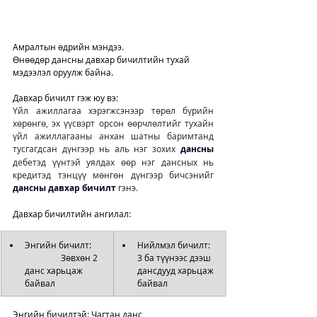
Амралтын өдрийн мэндээ. 
Өнөөдөр дансны давхар бичилтийн тухай 
мэдээлэл оруулж байна. 
Давхар бичилт гэж юу вэ: 
Үйл ажиллагаа хэрэгжсэнээр төрөл бүрийн 
хөрөнгө, эх үүсвэрт орсон өөрчлөлтийг тухайн 
үйл ажиллагааны анхан шатны баримтанд 
тусгагдсан дүнгээр нь аль нэг зохих 
дансны
дебетэд үүнтэй уялдах өөр нэг дансных нь 
кредитэд тэнцүү мөнгөн дүнгээр бичсэнийг 
дансны давхар бичилт
 гэнэ.
Давхар бичилтийн ангилал: 
Энгийн бичилт:       
Нийлмэл бичилт: 
                 Зөвхөн 2 
3 ба түүнээс дээш 
данс харьцаж 
дансдууд харьцаж 
байвал
байвал 
Энгийн бичилтэй: Чагтан данс