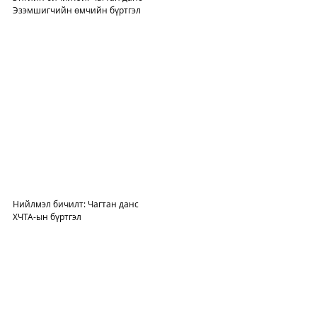
Эзэмшигчийн өмчийн бүртгэл
Нийлмэл бичилт: Чагтан данс
ХЧТА-ын бүртгэл