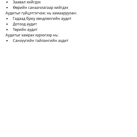
Заавал хийгдэх
Өөрийн санаачлагаар хийгдэх
Аудитыг гүйцэтгэгчээс нь хамааруулан: 
Гадаад буюу хөндлөнгийн аудит
Дотоод аудит
Төрийн аудит
Аудитыг хамрах хүрээгээр нь: 
Санхүүгийн тайлангийн аудит 
Нийцлийн аудит
Гүйцэтгэлийн аудит
Хөндлөнгийн аудит
Comments
Write a comment...