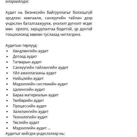
илэрхийлдэг. 
Аудит нь бизнесийн байгууллагыг болзошгүй 
эрсдлээс хамгаалж, санхүүгийн тайлан дээр 
үндэслэн баталгаажуулж, үнэлэлт дүгнэлт өгдөг 
мөн  орлого, зарцуулалтаа бодитой, үр дүнтэй 
тооцоолоход зөвлөн туслахад чиглэгдэнэ.  
Аудитын төрлүүд: 
Хөндлөнгийн аудит 
Дотоод аудит
Татварын аудит
Санхүүгийн тайлангийн аудит
Үйл ажиллагааны аудит
Нийцлийн аудит
Мэдээллийн системийн аудит
Цалингийн аудит
Бараа материалын аудит
Төлбөрийн аудит
Процессийн аудит
Залилангийн аудит 
Технологийн аудит
Төслийн аудит
Мэдээллийн аудит ...
Аудитыг хийгдэх үндэслэлээр нь: 