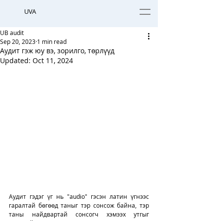
UVA
UB audit
Sep 20, 2023
1 min read
Аудит гэж юу вэ, зорилго, төрлүүд
Updated:
Oct 11, 2024
Аудит гэдэг үг нь "audio" гэсэн латин үгнээс 
гаралтай бөгөөд таныг тэр сонсож байна, тэр 
таны найдвартай сонсогч хэмээх утгыг 