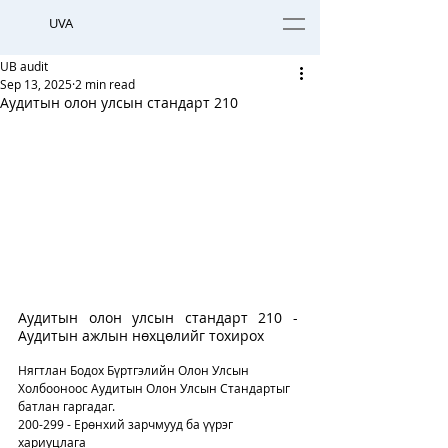
UVA
UB audit
Sep 13, 2025
2 min read
Аудитын олон улсын стандарт 210
Аудитын олон улсын стандарт 210 - 
Аудитын ажлын нөхцөлийг тохирох
Нягтлан Бодох Бүртгэлийн Олон Улсын 
Холбооноос Аудитын Олон Улсын Стандартыг 
батлан гаргадаг.
200-299 - Ерөнхий зарчмууд ба үүрэг 
хариуцлага