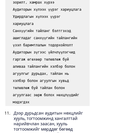
зорилт, хамрах хүрээ

Аудиторын хүлээх үүрэг хариуцлага

Удирдлагын хүлээх үүрэг 
хариуцлага

Санхүүгийн тайланг бэлтгэхэд 
ашигладаг санхүүгийн тайлангийн 
үзэл баримтлалын тодорхойлолт

Аудиторын зүгээс үйлчлүүлэгчид 
гаргаж өгөхөөр төлөвлөж буй 
аливаа тайлангийн хэлбэр болон 
агуулгыг дурьдах, тайлан нь 
хэлбэр болон агуулгын хувьд 
төлөвлөж буй тайлан болон 
агуулгаас зөрж болох нөхцлүүдийг 
мэдэгдэх 
Дээр дурьдсан аудитын нөхцлийг 
хууль, тогтоомжинд хангалттай 
нарийвчлан заасан, хууль 
тогтоомжийг мөрддөг бөгөөд 