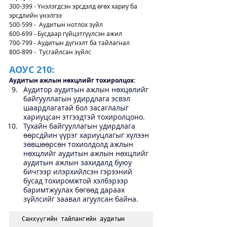
300-399 - Үнэлэгдсэн эрсдэлд өгөх хариу ба 
эрсдлийн үнэлгээ
500-599 -  Аудитын нотлох зүйл
600-699 - Бусдаар гүйцэтгүүлсэн ажил
700-799 - Аудитын дүгнэлт ба тайлагнал
800-899 -  Тусгайлсан зүйлс
АОУС 210:
Аудитын ажлын нөхцлийг тохиролцох: 
Аудитор аудитын ажлын нөхцөлийг 
байгууллагын удирдлага эсвэл 
шаардлагатай бол засаглалыг 
хариуцсан этгээдтэй тохиролцоно.   
Тухайн байгууллагын удирдлага 
өөрсдйин үүрэг хариуцлагыг хүлээн 
зөвшөөрсөн тохиолдолд ажлын 
нөхцлийг аудитын ажлын нөхцлийг 
аудитын ажлын захидалд буюу 
бичгээр илэрхийлсэн гэрээний 
бусад тохиромжтой хэлбэрээр 
баримтжуулах бөгөөд дараах 
зүйлсийг заавал агуулсан байна. 
Санхүүгийн тайлангийн аудитын 