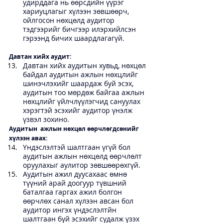
удирддага нь өөрсдийн үүрэг 
хариуцлагыг хүлээн зөвшөөрч, 
ойлгосон нөхцөлд аудитор 
тэдгээрийг бичгээр илэрхийлсэн 
гэрээнд бичих шаардлагагүй.   
Давтан хийх аудит: 
Давтан хийх аудитын хувьд, нөхцөл 
байдал аудитын ажлын нөхцлийг 
шинэчлэхийг шаардаж буй эсэх, 
аудитын тоо мөрдөж байгаа ажлын 
нөхцлийг үйлчлүүлэгчид сануулах 
хэрэгтэй эсэхийг аудитор үнэлж 
үзвэл зохино.   
Аудитын  ажлын нөхцөл өөрчлөгдсөнийг 
хүлээн авах: 
Үндэслэлтэй шалтгаан үгүй бол 
аудитын ажлын нөхцөлд өөрчлөлт 
оруулахыг аулитор зөвшөөрөхгүй. 
Аудитын ажил дуусахаас өмнө 
түүний арай доогуур түвшний 
баталгаа гаргах ажил болгон 
өөрчлөх санал хүлээн авсан бол 
аудитор ингэх үндэслэлтйн 
шалтгаан буй эсэхийг судалж үзэх 