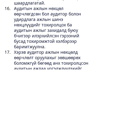
шаардлагатай. 
Аудитын ажлын нөхцөл 
өөрчлөгдсөн бол аудитор болон 
удирдлага ажлын шинэ 
нөхцлүүдийг тохиролцох ба 
аудитын ажлыг захидалд буюу 
бчигээр илэрхийлсэн гэрээний 
бусад тохиромжтой хэлбэрээр 
баримтжуулна.    
Хэрэв аудитор ажлын нөхцөлд 
өөрчлөлт оруулахыг зөвшөөрөх 
боломжгүй бөгөөд анх тохиролцсон 
аудитын ажлаа үргэлжлүүлэхийг 
удирдлага зөвшөөрөхгүй бол 
аудитор нь: 
Холбогдох хууль тогтоомжийн 
хүрээнд аудитын ажлаас 
татгалзах 

Байгууллагын засаглалыг 
хариуцсан этгээд, хувьцаа 
эзэмшигчид буюу зохицуулах 
байгууллага зэрэг бусад 